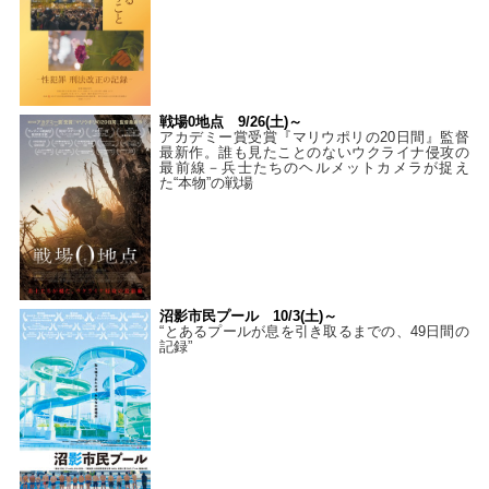
戦場0地点 9/26(土)～
アカデミー賞受賞『マリウポリの20日間』監督
最新作。誰も見たことのないウクライナ侵攻の
最前線－兵士たちのヘルメットカメラが捉え
た“本物”の戦場
沼影市民プール 10/3(土)～
“とあるプールが息を引き取るまでの、49日間の
記録”