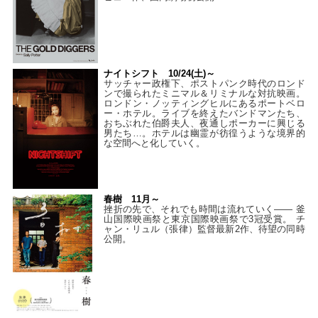
ナイトシフト 10/24(土)～
サッチャー政権下、ポストパンク時代のロンド
ンで撮られたミニマル＆リミナルな対抗映画。
ロンドン・ノッティングヒルにあるポートベロ
ー・ホテル。ライブを終えたバンドマンたち、
おちぶれた伯爵夫人、夜通しポーカーに興じる
男たち…。ホテルは幽霊が彷徨うような境界的
な空間へと化していく。
春樹 11月～
挫折の先で、それでも時間は流れていく—— 釜
山国際映画祭と東京国際映画祭で3冠受賞。 チ
ャン・リュル（張律）監督最新2作、待望の同時
公開。