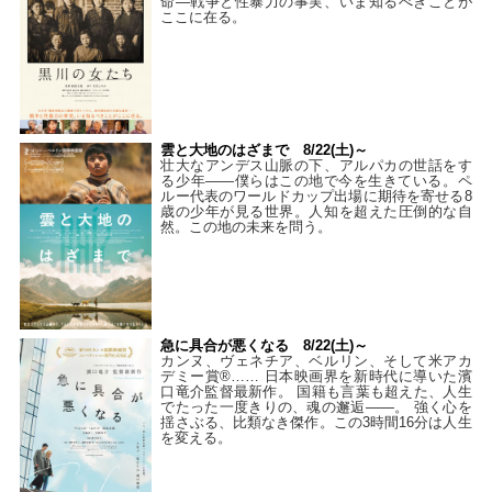
命―戦争と性暴力の事実、いま知るべきことが
ここに在る。
雲と大地のはざまで 8/22(土)～
壮大なアンデス山脈の下、アルパカの世話をす
る少年――僕らはこの地で今を生きている。ペ
ルー代表のワールドカップ出場に期待を寄せる8
歳の少年が見る世界。人知を超えた圧倒的な自
然。この地の未来を問う。
急に具合が悪くなる 8/22(土)～
カンヌ、ヴェネチア、ベルリン、そして米アカ
デミー賞®…… 日本映画界を新時代に導いた濱
口竜介監督最新作。 国籍も言葉も超えた、人生
でたった一度きりの、魂の邂逅――。 強く心を
揺さぶる、比類なき傑作。この3時間16分は人生
を変える。