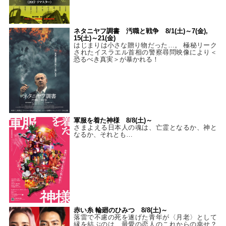
ネタニヤフ調書 汚職と戦争 8/1(土)～7(金),
15(土)～21(金)
はじまりは小さな贈り物だった…。 極秘リーク
されたイスラエル首相の警察尋問映像により＜
恐るべき真実＞が暴かれる！
軍服を着た神様 8/8(土)～
さまよえる日本人の魂は、亡霊となるか、神と
なるか、それとも…
赤い糸 輪廻のひみつ 8/8(土)～
落雷で不慮の死を遂げた青年が〈月老〉として
縁を結ぶのは、最愛の恋人のこれからの幸せ？