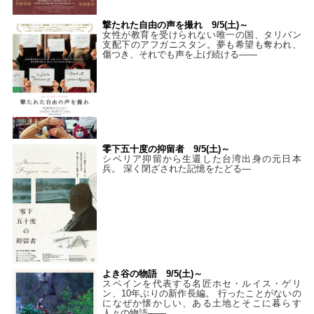
撃たれた自由の声を撮れ 9/5(土)～
女性が教育を受けられない唯一の国、タリバン
支配下のアフガニスタン。夢も希望も奪われ、
傷つき、それでも声を上げ続ける——
零下五十度の抑留者 9/5(土)～
シベリア抑留から生還した台湾出身の元日本
兵。 深く閉ざされた記憶をたどる—
よき谷の物語 9/5(土)～
スペインを代表する名匠ホセ・ルイス・ゲリ
ン、10年ぶりの新作長編。 行ったことがないの
になぜか懐かしい、ある土地とそこに暮らす
人々の物語――