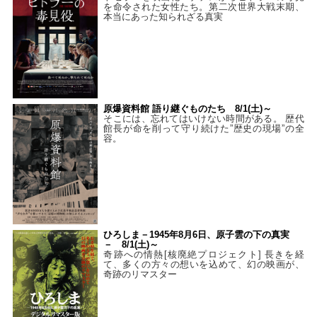
を命令された女性たち。第二次世界大戦末期、
本当にあった知られざる真実
原爆資料館 語り継ぐものたち 8/1(土)～
そこには、忘れてはいけない時間がある。 歴代
館長が命を削って守り続けた”歴史の現場”の全
容。
ひろしま－1945年8月6日、原子雲の下の真実
－ 8/1(土)～
奇跡への情熱[核廃絶プロジェクト] 長きを経
て、多くの方々の想いを込めて、幻の映画が、
奇跡のリマスター