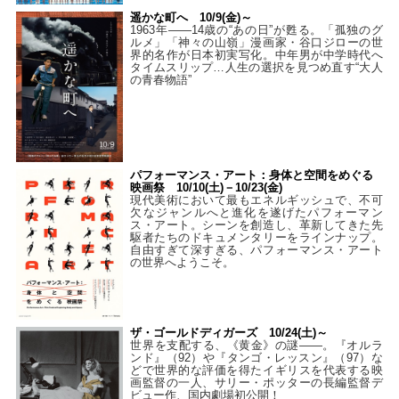
遥かな町へ 10/9(金)～
1963年――14歳の“あの日”が甦る。「孤独のグ
ルメ」「神々の山嶺」漫画家・谷口ジローの世
界的名作が日本初実写化。中年男が中学時代へ
タイムスリップ…人生の選択を見つめ直す“大人
の青春物語”
パフォーマンス・アート：身体と空間をめぐる
映画祭 10/10(土)－10/23(金)
現代美術において最もエネルギッシュで、不可
欠なジャンルへと進化を遂げたパフォーマン
ス・アート。シーンを創造し、革新してきた先
駆者たちのドキュメンタリーをラインナップ。
自由すぎて深すぎる、パフォーマンス・アート
の世界へようこそ。
ザ・ゴールドディガーズ 10/24(土)～
世界を支配する、《黄金》の謎――。『オルラ
ンド』（92）や『タンゴ・レッスン』（97）な
どで世界的な評価を得たイギリスを代表する映
画監督の一人、サリー・ポッターの長編監督デ
ビュー作、国内劇場初公開！