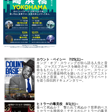
カウント・ベイシー 7/25(土)～
キング・オブ・スウィングが自ら語る人生と音
楽。 ジャズとブルースを融合させ、リズムに革
命をもたらしたカウント・ベイシー。スウィン
グジャズの黄金時代を築いたジャズピアニスト
の人生と音楽、そして知られざるプライベート
を追う自伝的ドキュメンタリー。
ヒトラーの毒見役 8/1(土)～
食べて死ぬか？ 撃たれて死ぬか？世界的ベス
トセラーを映画化！ナチスからヒトラーの毒見