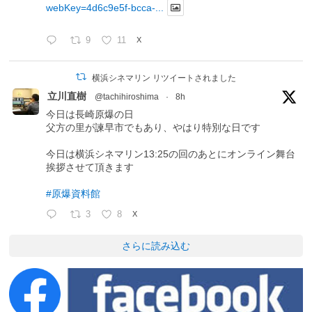
webKey=4d6c9e5f-bcca-...
9
11
X
横浜シネマリン リツイートされました
立川直樹
@tachihiroshima
·
8h
今日は長崎原爆の日
父方の里が諫早市でもあり、やはり特別な日です
今日は横浜シネマリン13:25の回のあとにオンライン舞台
挨拶させて頂きます
#原爆資料館
3
8
X
さらに読み込む