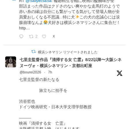
RT
@SallyetSaSa
: 輪廻転生を軸に映画の醍醐味が全
部詰まった作品はクドさのない爽やかな走馬灯のようで
赤い糸の縁は自分にも繋がってる気がして登場人物が全
員愛おしくなる不思議...特に犬
この犬の忠誠心には涙
腺崩壊なんよ
犬好きは横浜シネマリンさんに集合だ！
http…
2
X
横浜シネマリン リツイートされました
七里圭監督作品『清掃する女 亡霊』8/22以降〜大阪シネ
ヌーヴォ・横浜シネマリン・京都出町座
@bourei2026
·
7h
七里圭監督の新たなる
旅立ちに拍手を
渋谷哲也
ドイツ映画研究・日本大学文理学部教授
―――
映画『清掃する女 亡霊』
大阪横浜京都上映、はじまります。