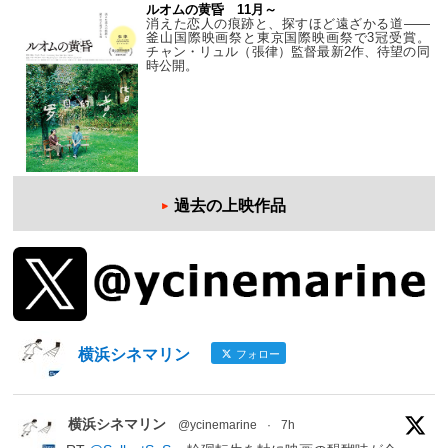
ルオムの黄昏 11月～
消えた恋人の痕跡と、探すほど遠ざかる道——
釜山国際映画祭と東京国際映画祭で3冠受賞。
チャン・リュル（張律）監督最新2作、待望の同
時公開。
過去の上映作品
横浜シネマリン
フォロー
横浜シネマリン
@ycinemarine
·
7h