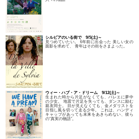
シルビアのいる街で 9/5(土)～
見つめていたい。 6年前に出会った 美しい女の
面影を求めて、 青年はその街をさまよった。
ウィー・ハブ・ア・ドリーム 9/12(土)～
生まれた時から片足がなくても、バレエに夢中
の少女。 地震で片足を失っても、ダンスに励む
親友同士。 目が見えなくても、金メダリストを
目指し風を切って走る少年。 これは、ハンディ
キャップがあっても未来をあきらめない、彼ら
の“真実の物語”。