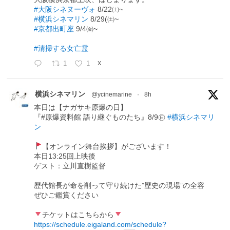
#大阪シネヌーヴォ
8/22㈯~
#横浜シネマリン
8/29(㈯~
#京都出町座
9/4㈮~
#清掃する女亡霊
1
1
X
横浜シネマリン
@ycinemarine
·
8h
本日は【ナガサキ原爆の日】
『#原爆資料館 語り継ぐものたち』8/9㊐
#横浜シネマリ
ン
【オンライン舞台挨拶】がございます！
本日13:25回上映後
ゲスト：立川直樹監督
歴代館長が命を削って守り続けた”歴史の現場”の全容
ぜひご鑑賞ください
チケットはこちらから
https://schedule.eigaland.com/schedule?