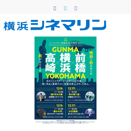
コ
ン
テ
ン
横
ツ
へ
浜
ス
キ
シ
ッ
プ
ネ
マ
リ
ン