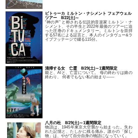
ビトゥーカ ミルトン・ナシメント フェアウェル
ツアー 8/22(土)～
“神の声” と称される伝説的音楽家ミルトン・ナ
シメント、その半生と2022年最後のツアーに迫
った圧巻のドキュメンタリー。ミルトンを崇拝
する57名による証言と、本人のインタヴュー&ラ
イブフッテージで綴る115分。
清掃する女 亡霊 8/29(土)～1週間限定
能と、AIと、亡霊について。 母の終わりは娘の
終わり、 何者でもない私の始まり――
八月の杜 8/29(土)～1週間限定
物語は、1945年東京大空襲から始まった。失わ
れた記憶と、たしかに残る痛み。誰かの「探し
物」は、やがて自分自身の物語になっていく。