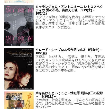
ミケランジェロ・アントニオーニ レトロスペク
ティヴ 愛の不毛、彷徨える魂 9/19(土)－
10/2(金)
イタリアが誇る20世紀を代表する巨匠ミケラン
ジェロ・アントニオーニ。 現代人が抱える孤
独、愛の不毛を描き、世界を揺るがした初期代
表作がスクリーンに甦る。
クロード・シャブロル傑作選 vol.2 9/19(土)－
10/2(金)
正義よ おびえろ。 悪徳よ 燃えろ。 半世紀
にわたりフランス映画界をけん引してきた映画
監督クロード・シャブロル。“悪意の眼”が輝く彼
の作品群の中でもとくに容赦のない強烈な魅力
をはなつ伝説の３本を公開。
声をあげるということ－性犯罪 刑法改正の記録
－ 9/26(土)～
その声は、社会を変える──ほんとうの正義を求
めて。誰のための法なのか──立ち上がる性暴力
サバイバー