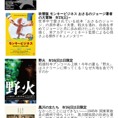
吹替版 モンキービジネス おさるのジョージ著者
の大冒険 8/15(土)～
世界中で愛されている絵本「おさるのジョー
ジ」の原作者レイ夫妻。戦火を逃れ、自由を求
めてジョージと共に歩み続けたふたりの生涯を
描く、米アカデミーノミネート監督による心揺
さぶる傑作ドキュメンタリー
野火 8/16(日)1日限定
戦後81年アンコール上映！今年の夏も『野火』
はスクリーンに帰ってくる！なぜ大地を血で汚
すのか
黒川の女たち 8/16(日)1日限定
なかったことにはできない——1945年 関東軍敗
走の満州で待ちうけた、黒川開拓団の壮絶な運