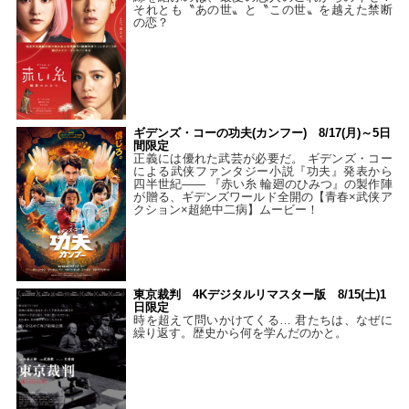
それとも〝あの世〟と〝この世〟を越えた禁断
の恋？
ギデンズ・コーの功夫(カンフー) 8/17(月)～5日
間限定
正義には優れた武芸が必要だ。 ギデンズ・コー
による武侠ファンタジー小説『功夫』発表から
四半世紀―― 『赤い糸 輪廻のひみつ』の製作陣
が贈る、ギデンズワールド全開の【青春×武侠ア
クション×超絶中二病】ムービー！
東京裁判 4Kデジタルリマスター版 8/15(土)1
日限定
時を超えて問いかけてくる… 君たちは、なぜに
繰り返す。歴史から何を学んだのかと。