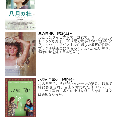
星の時 4K 8/29(土)～
わたしはタイピストで、処⼥で、コーラとホッ
トドッグが好き。“20世紀で最も謎めいた作家”ク
ラリッセ・リスペクトルが遺した最後の物語。
ブラジル映画史にきらめく、忘れがたい輝き。
40年の時を経て⽇本初公開
ハワの手習い 9/5(土)～
この世界で、学びがたった一つの望み。13歳で
結婚させられ、自由を奪われた母〈ハワ〉。
——年を重ね、多くの挫折を経てもなお、彼女
は諦めなかった。