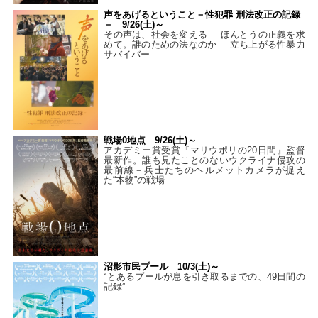
声をあげるということ－性犯罪 刑法改正の記録
－ 9/26(土)～
その声は、社会を変える──ほんとうの正義を求
めて。誰のための法なのか──立ち上がる性暴力
サバイバー
戦場0地点 9/26(土)～
アカデミー賞受賞『マリウポリの20日間』監督
最新作。誰も見たことのないウクライナ侵攻の
最前線－兵士たちのヘルメットカメラが捉え
た“本物”の戦場
沼影市民プール 10/3(土)～
“とあるプールが息を引き取るまでの、49日間の
記録”