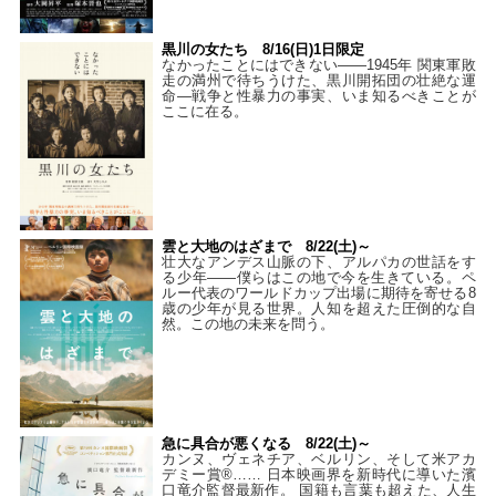
黒川の女たち 8/16(日)1日限定
なかったことにはできない——1945年 関東軍敗
走の満州で待ちうけた、黒川開拓団の壮絶な運
命―戦争と性暴力の事実、いま知るべきことが
ここに在る。
雲と大地のはざまで 8/22(土)～
壮大なアンデス山脈の下、アルパカの世話をす
る少年――僕らはこの地で今を生きている。ペ
ルー代表のワールドカップ出場に期待を寄せる8
歳の少年が見る世界。人知を超えた圧倒的な自
然。この地の未来を問う。
急に具合が悪くなる 8/22(土)～
カンヌ、ヴェネチア、ベルリン、そして米アカ
デミー賞®…… 日本映画界を新時代に導いた濱
口竜介監督最新作。 国籍も言葉も超えた、人生