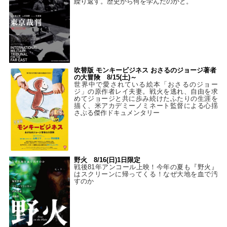
繰り返す。歴史から何を学んだのかと。
吹替版 モンキービジネス おさるのジョージ著者
の大冒険 8/15(土)～
世界中で愛されている絵本「おさるのジョー
ジ」の原作者レイ夫妻。戦火を逃れ、自由を求
めてジョージと共に歩み続けたふたりの生涯を
描く、米アカデミーノミネート監督による心揺
さぶる傑作ドキュメンタリー
野火 8/16(日)1日限定
戦後81年アンコール上映！今年の夏も『野火』
はスクリーンに帰ってくる！なぜ大地を血で汚
すのか