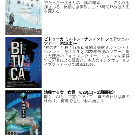
でたった一度きりの、魂の邂逅――。 強く心を
揺さぶる、比類なき傑作。この3時間16分は人生
を変える。
ビトゥーカ ミルトン・ナシメント フェアウェル
ツアー 8/22(土)～
“神の声” と称される伝説的音楽家ミルトン・ナ
シメント、その半生と2022年最後のツアーに迫
った圧巻のドキュメンタリー。ミルトンを崇拝
する57名による証言と、本人のインタヴュー&ラ
イブフッテージで綴る115分。
清掃する女 亡霊 8/29(土)～1週間限定
能と、AIと、亡霊について。 母の終わりは娘の
終わり、 何者でもない私の始まり――