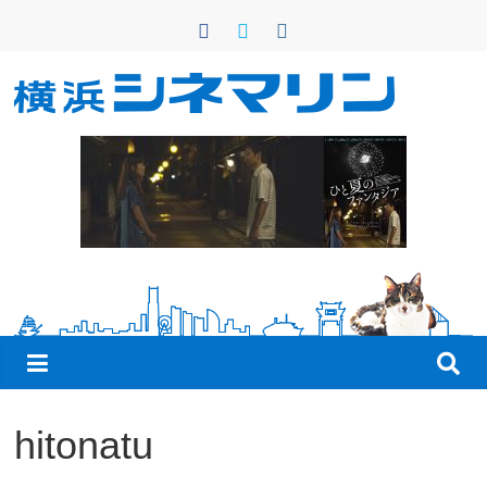
コ
ン
テ
ン
横
ツ
へ
浜
ス
キ
シ
ッ
プ
ネ
マ
リ
hitonatu
ン