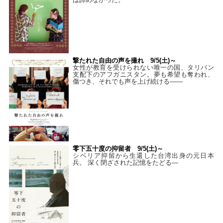
撃たれた自由の声を撮れ 9/5(土)～
女性が教育を受けられない唯一の国、タリバン
支配下のアフガニスタン。夢も希望も奪われ、
傷つき、それでも声を上げ続ける——
零下五十度の抑留者 9/5(土)～
シベリア抑留から生還した台湾出身の元日本
兵。 深く閉ざされた記憶をたどる—