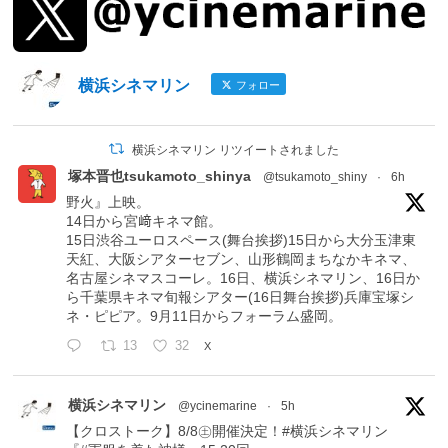
横浜シネマリン
フォロー
横浜シネマリン リツイートされました
塚本晋也tsukamoto_shinya
@tsukamoto_shiny
·
6h
野火』上映。
14日から宮﨑キネマ館。
15日渋谷ユーロスペース(舞台挨拶)15日から大分玉津東
天紅、大阪シアターセブン、山形鶴岡まちなかキネマ、
名古屋シネマスコーレ。16日、横浜シネマリン、16日か
ら千葉県キネマ旬報シアター(16日舞台挨拶)兵庫宝塚シ
ネ・ピピア。9月11日からフォーラム盛岡。
13
32
X
横浜シネマリン
@ycinemarine
·
5h
【クロストーク】8/8㊏開催決定！#横浜シネマリン