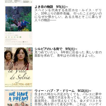
よき谷の物語 9/5(土)～
スペインを代表する名匠ホセ・ルイス・ゲリ
ン、10年ぶりの新作長編。 行ったことがないの
になぜか懐かしい、ある土地とそこに暮らす
人々の物語――
シルビアのいる街で 9/5(土)～
見つめていたい。 6年前に出会った 美しい女の
面影を求めて、 青年はその街をさまよった。
ウィー・ハブ・ア・ドリーム 9/12(土)～
生まれた時から片足がなくても、バレエに夢中
の少女。 地震で片足を失っても、ダンスに励む
親友同士。 目が見えなくても、金メダリストを
目指し風を切って走る少年。 これは、ハンディ