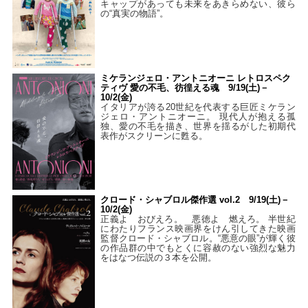
キャップがあっても未来をあきらめない、彼ら
の“真実の物語”。
ミケランジェロ・アントニオーニ レトロスペク
ティヴ 愛の不毛、彷徨える魂 9/19(土)－
10/2(金)
イタリアが誇る20世紀を代表する巨匠ミケラン
ジェロ・アントニオーニ。 現代人が抱える孤
独、愛の不毛を描き、世界を揺るがした初期代
表作がスクリーンに甦る。
クロード・シャブロル傑作選 vol.2 9/19(土)－
10/2(金)
正義よ おびえろ。 悪徳よ 燃えろ。 半世紀
にわたりフランス映画界をけん引してきた映画
監督クロード・シャブロル。“悪意の眼”が輝く彼
の作品群の中でもとくに容赦のない強烈な魅力
をはなつ伝説の３本を公開。