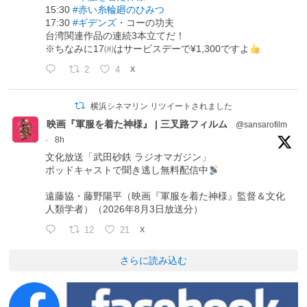
15:30
#赤い糸輪廻のひみつ
17:30
#ギデンズ
・コーの功夫
台湾関連作品の連続3本立てだ！
※ちなみに17㈪はサービスデーで¥1,300ですよ
2
4
X
横浜シネマリン リツイートされました
映画『軍服を着た神様』 | 三叉路フィルム
@sansarofilm
·
8h
文化放送「武田砂鉄 ラジオマガジン」
ポッドキャストで聞き逃し無料配信中
遠藤協・藤野陽平（映画『軍服を着た神様』監督＆文化
人類学者）（2026年8月3日放送分）
12
21
X
さらに読み込む