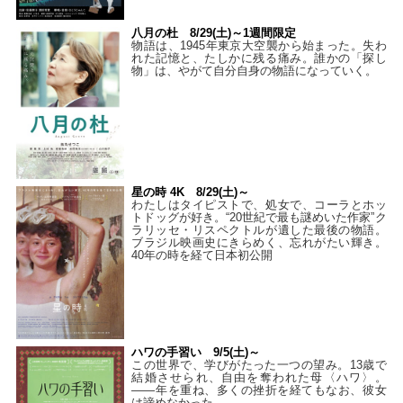
八月の杜 8/29(土)～1週間限定
物語は、1945年東京大空襲から始まった。失わ
れた記憶と、たしかに残る痛み。誰かの「探し
物」は、やがて自分自身の物語になっていく。
星の時 4K 8/29(土)～
わたしはタイピストで、処⼥で、コーラとホッ
トドッグが好き。“20世紀で最も謎めいた作家”ク
ラリッセ・リスペクトルが遺した最後の物語。
ブラジル映画史にきらめく、忘れがたい輝き。
40年の時を経て⽇本初公開
ハワの手習い 9/5(土)～
この世界で、学びがたった一つの望み。13歳で
結婚させられ、自由を奪われた母〈ハワ〉。
——年を重ね、多くの挫折を経てもなお、彼女
は諦めなかった。