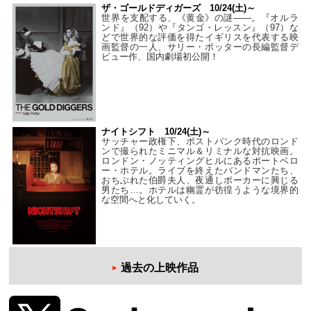
ザ・ゴールドディガーズ 10/24(土)～
世界を支配する、《黄金》の謎――。『オルラ
ンド』（92）や『タンゴ・レッスン』（97）な
どで世界的な評価を得たイギリスを代表する映
画監督の一人、サリー・ポッターの長編監督デ
ビュー作、国内劇場初公開！
ナイトシフト 10/24(土)～
サッチャー政権下、ポストパンク時代のロンド
ンで撮られたミニマル＆リミナルな対抗映画。
ロンドン・ノッティングヒルにあるポートベロ
ー・ホテル。ライブを終えたバンドマンたち、
おちぶれた伯爵夫人、夜通しポーカーに興じる
男たち…。ホテルは幽霊が彷徨うような境界的
な空間へと化していく。
過去の上映作品