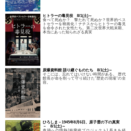
ヒトラーの毒見役 8/1(土)～
食べて死ぬか？ 撃たれて死ぬか？世界的ベス
トセラーを映画化！ナチスからヒトラーの毒見
を命令された女性たち。第二次世界大戦末期、
本当にあった知られざる真実
原爆資料館 語り継ぐものたち 8/1(土)～
そこには、忘れてはいけない時間がある。 歴代
館長が命を削って守り続けた”歴史の現場”の全
容。
ひろしま－1945年8月6日、原子雲の下の真実
－ 8/1(土)～
奇跡への情熱[核廃絶プロジェクト] 長きを経