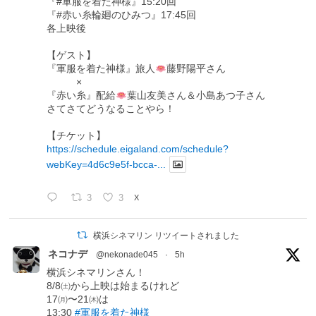
『#軍服を着た神様』15:20回
『#赤い糸輪廻のひみつ』17:45回
各上映後
【ゲスト】
『軍服を着た神様』旅人
藤野陽平さん
×
『赤い糸』配給
葉山友美さん＆小島あつ子さん
さてさてどうなることやら！
【チケット】
https://schedule.eigaland.com/schedule?
webKey=4d6c9e5f-bcca-...
3
3
X
横浜シネマリン リツイートされました
ネコナデ
@nekonade045
·
5h
横浜シネマリンさん！
8/8㈯から上映は始まるけれど
17㈪〜21㈭は
13:30
#軍服を着た神様