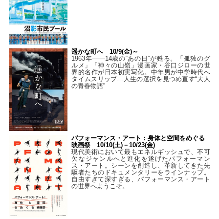
遥かな町へ 10/9(金)～
1963年――14歳の“あの日”が甦る。「孤独のグ
ルメ」「神々の山嶺」漫画家・谷口ジローの世
界的名作が日本初実写化。中年男が中学時代へ
タイムスリップ…人生の選択を見つめ直す“大人
の青春物語”
パフォーマンス・アート：身体と空間をめぐる
映画祭 10/10(土)－10/23(金)
現代美術において最もエネルギッシュで、不可
欠なジャンルへと進化を遂げたパフォーマン
ス・アート。シーンを創造し、革新してきた先
駆者たちのドキュメンタリーをラインナップ。
自由すぎて深すぎる、パフォーマンス・アート
の世界へようこそ。