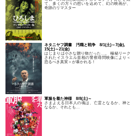
て、多くの方々の想いを込めて、幻の映画が、
奇跡のリマスター
ネタニヤフ調書 汚職と戦争 8/1(土)～7(金),
15(土)～21(金)
はじまりは小さな贈り物だった…。 極秘リーク
されたイスラエル首相の警察尋問映像により＜
恐るべき真実＞が暴かれる！
軍服を着た神様 8/8(土)～
さまよえる日本人の魂は、亡霊となるか、神と
なるか、それとも…