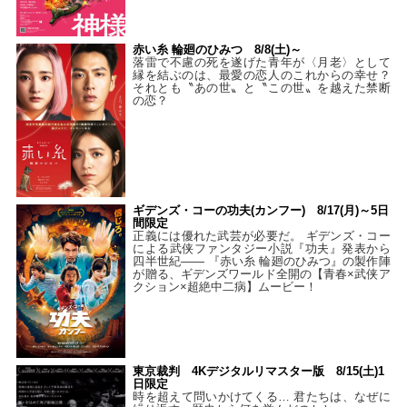
赤い糸 輪廻のひみつ 8/8(土)～
落雷で不慮の死を遂げた青年が〈月老〉として
縁を結ぶのは、最愛の恋人のこれからの幸せ？
それとも〝あの世〟と〝この世〟を越えた禁断
の恋？
ギデンズ・コーの功夫(カンフー) 8/17(月)～5日
間限定
正義には優れた武芸が必要だ。 ギデンズ・コー
による武侠ファンタジー小説『功夫』発表から
四半世紀―― 『赤い糸 輪廻のひみつ』の製作陣
が贈る、ギデンズワールド全開の【青春×武侠ア
クション×超絶中二病】ムービー！
東京裁判 4Kデジタルリマスター版 8/15(土)1
日限定
時を超えて問いかけてくる… 君たちは、なぜに