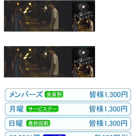
観
た
い
映
画
は
こ
の
街
で