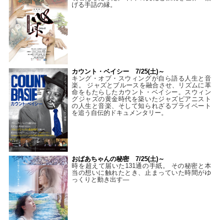
げる手話の縁。
カウント・ベイシー 7/25(土)～
キング・オブ・スウィングが自ら語る人生と音
楽。 ジャズとブルースを融合させ、リズムに革
命をもたらしたカウント・ベイシー。スウィン
グジャズの黄金時代を築いたジャズピアニスト
の人生と音楽、そして知られざるプライベート
を追う自伝的ドキュメンタリー。
おばあちゃんの秘密 7/25(土)～
時を超えて届いた131通の手紙。 その秘密と本
当の想いに触れたとき、止まっていた時間がゆ
っくりと動き出す―