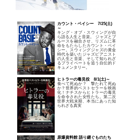
カウント・ベイシー 7/25(土)
～
キング・オブ・スウィングが自
ら語る人生と音楽。 ジャズとブ
ルースを融合させ、リズムに革
命をもたらしたカウント・ベイ
シー。スウィングジャズの黄金
時代を築いたジャズピアニスト
の人生と音楽、そして知られざ
るプライベートを追う自伝的ド
キュメンタリー。
ヒトラーの毒見役 8/1(土)～
食べて死ぬか？ 撃たれて死ぬ
か？世界的ベストセラーを映画
化！ナチスからヒトラーの毒見
を命令された女性たち。第二次
世界大戦末期、本当にあった知
られざる真実
原爆資料館 語り継ぐものたち