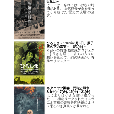
8/1(土)～
そこには、忘れてはいけない時
間がある。 歴代館長が命を削っ
て守り続けた”歴史の現場”の全
容。
ひろしま－1945年8月6日、原子
雲の下の真実－ 8/1(土)～
奇跡への情熱[核廃絶プロジェク
ト] 長きを経て、多くの方々の
想いを込めて、幻の映画が、奇
跡のリマスター
ネタニヤフ調書 汚職と戦争
8/1(土)～7(金), 15(土)～21(金)
はじまりは小さな贈り物だっ
た…。 極秘リークされたイスラ
エル首相の警察尋問映像により
＜恐るべき真実＞が暴かれる！