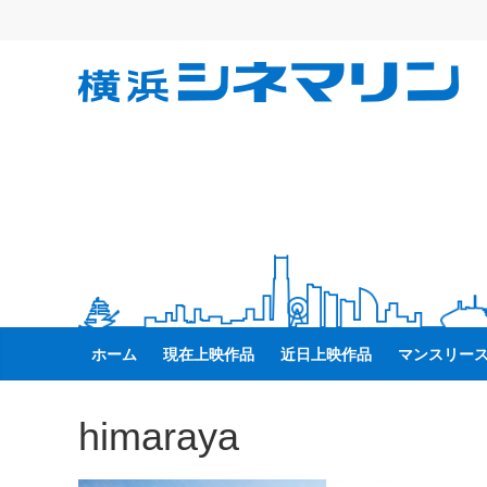
コ
ン
テ
横
ン
ツ
へ
浜
ス
キ
シ
ッ
プ
ネ
マ
ホーム
現在上映作品
近日上映作品
マンスリー
リ
himaraya
ン