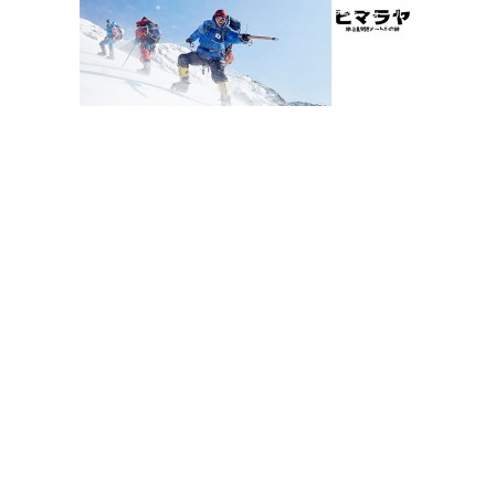
観
た
い
映
画
は
こ
の
街
で