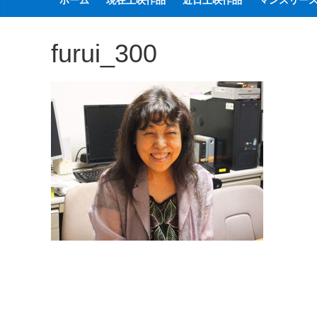
ホーム
現在上映作品
近日上映作品
マンスリー
観
た
furui_300
い
映
画
は
こ
の
街
で