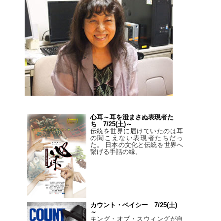
心耳～耳を澄まさぬ表現者た
ち 7/25(土)～
伝統を世界に届けていたのは耳
の聞こえない表現者たちだっ
た。 日本の文化と伝統を世界へ
繋げる手話の縁。
カウント・ベイシー 7/25(土)
～
キング・オブ・スウィングが自