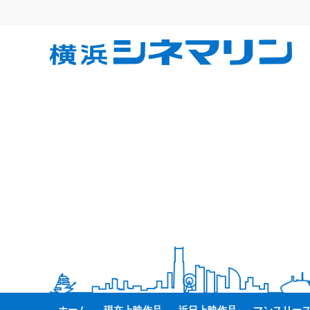
コ
ン
テ
横
ン
ツ
へ
浜
ス
キ
シ
ッ
プ
ネ
マ
リ
ン