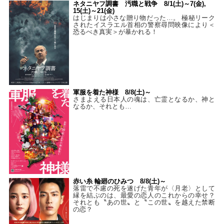
ネタニヤフ調書 汚職と戦争 8/1(土)～7(金),
15(土)～21(金)
はじまりは小さな贈り物だった…。 極秘リーク
されたイスラエル首相の警察尋問映像により＜
恐るべき真実＞が暴かれる！
軍服を着た神様 8/8(土)～
さまよえる日本人の魂は、亡霊となるか、神と
なるか、それとも…
赤い糸 輪廻のひみつ 8/8(土)～
落雷で不慮の死を遂げた青年が〈月老〉として
縁を結ぶのは、最愛の恋人のこれからの幸せ？
それとも〝あの世〟と〝この世〟を越えた禁断
の恋？