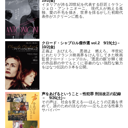
10/2(金)
イタリアが誇る20世紀を代表する巨匠ミケラン
ジェロ・アントニオーニ。 現代人が抱える孤
独、愛の不毛を描き、世界を揺るがした初期代
表作がスクリーンに甦る。
クロード・シャブロル傑作選 vol.2 9/19(土)－
10/2(金)
正義よ おびえろ。 悪徳よ 燃えろ。 半世紀
にわたりフランス映画界をけん引してきた映画
監督クロード・シャブロル。“悪意の眼”が輝く彼
の作品群の中でもとくに容赦のない強烈な魅力
をはなつ伝説の３本を公開。
声をあげるということ－性犯罪 刑法改正の記録
－ 9/26(土)～
その声は、社会を変える──ほんとうの正義を求
めて。誰のための法なのか──立ち上がる性暴力
サバイバー