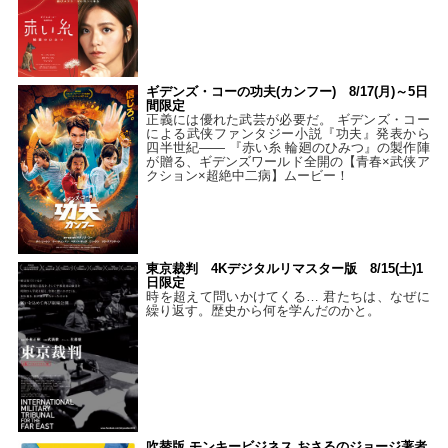
ギデンズ・コーの功夫(カンフー) 8/17(月)～5日
間限定
正義には優れた武芸が必要だ。 ギデンズ・コー
による武侠ファンタジー小説『功夫』発表から
四半世紀―― 『赤い糸 輪廻のひみつ』の製作陣
が贈る、ギデンズワールド全開の【青春×武侠ア
クション×超絶中二病】ムービー！
東京裁判 4Kデジタルリマスター版 8/15(土)1
日限定
時を超えて問いかけてくる… 君たちは、なぜに
繰り返す。歴史から何を学んだのかと。
吹替版 モンキービジネス おさるのジョージ著者