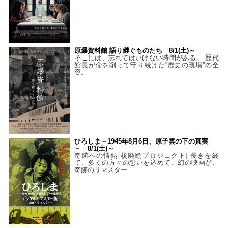
原爆資料館 語り継ぐものたち 8/1(土)～
そこには、忘れてはいけない時間がある。 歴代
館長が命を削って守り続けた”歴史の現場”の全
容。
ひろしま－1945年8月6日、原子雲の下の真実
－ 8/1(土)～
奇跡への情熱[核廃絶プロジェクト] 長きを経
て、多くの方々の想いを込めて、幻の映画が、
奇跡のリマスター