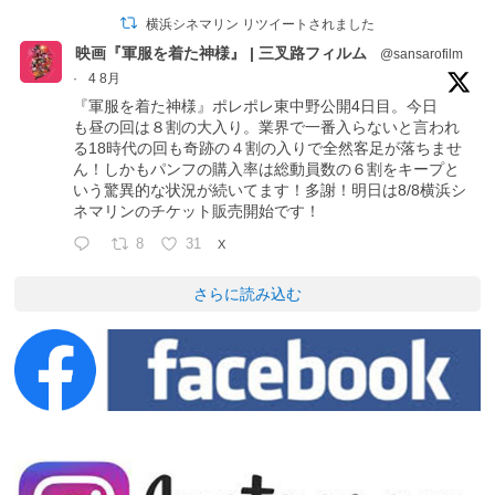
横浜シネマリン リツイートされました
映画『軍服を着た神様』 | 三叉路フィルム
@sansarofilm
·
4 8月
『軍服を着た神様』ポレポレ東中野公開4日目。今日
も昼の回は８割の大入り。業界で一番入らないと言われ
る18時代の回も奇跡の４割の入りで全然客足が落ちませ
ん！しかもパンフの購入率は総動員数の６割をキープと
いう驚異的な状況が続いてます！多謝！明日は8/8横浜シ
ネマリンのチケット販売開始です！
8
31
X
さらに読み込む