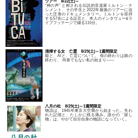
ツアー 8/22(土)～
“神の声” と称される伝説的音楽家ミルトン・ナ
シメント、その半生と2022年最後のツアーに迫
った圧巻のドキュメンタリー。ミルトンを崇拝
する57名による証言と、本人のインタヴュー&ラ
イブフッテージで綴る115分。
清掃する女 亡霊 8/29(土)～1週間限定
能と、AIと、亡霊について。 母の終わりは娘の
終わり、 何者でもない私の始まり――
八月の杜 8/29(土)～1週間限定
物語は、1945年東京大空襲から始まった。失わ
れた記憶と、たしかに残る痛み。誰かの「探し
物」は、やがて自分自身の物語になっていく。