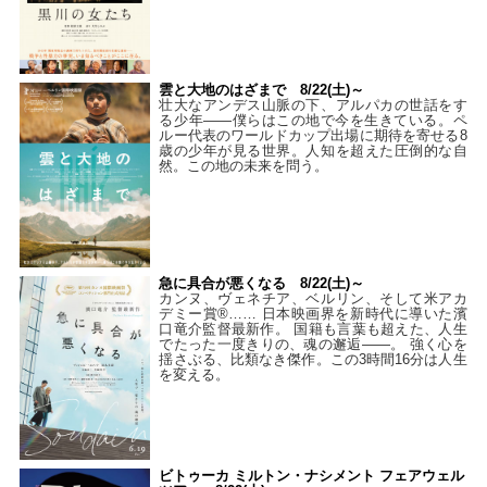
雲と大地のはざまで 8/22(土)～
壮大なアンデス山脈の下、アルパカの世話をす
る少年――僕らはこの地で今を生きている。ペ
ルー代表のワールドカップ出場に期待を寄せる8
歳の少年が見る世界。人知を超えた圧倒的な自
然。この地の未来を問う。
急に具合が悪くなる 8/22(土)～
カンヌ、ヴェネチア、ベルリン、そして米アカ
デミー賞®…… 日本映画界を新時代に導いた濱
口竜介監督最新作。 国籍も言葉も超えた、人生
でたった一度きりの、魂の邂逅――。 強く心を
揺さぶる、比類なき傑作。この3時間16分は人生
を変える。
ビトゥーカ ミルトン・ナシメント フェアウェル