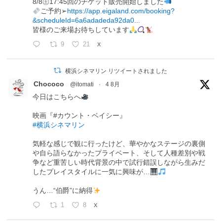
8/8㊏17:45回のチケット販売開始しました
ご予約➢
https://app.eigaland.com/booking?
&scheduleId=6a6adadeda92da0...
皆様のご来場お待ちしています
9
21
X
横浜シネマリン リツイートされました
Chococo
@itomati
·
4 8月
今日はこちらへ
映画『#カウント・ベイシー』
#横浜シネマリン
気軽な感じで観に行ったけど、華やかなステージの裏側
や自ら語らなかったプライベート、そして人種差別や戦
争など重苦しい時代背景の中で試行錯誤しながら生みだ
したプレイスタイルに一気に興味が…
うん…“伯爵”に納得
1
8
X