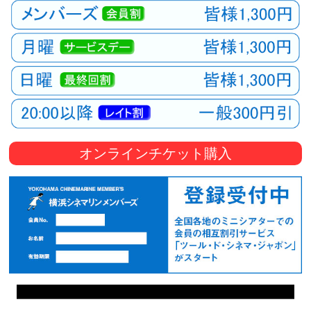
観
た
い
映
画
は
こ
の
オンラインチケット購入
街
で