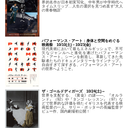
界的名作が日本初実写化。中年男が中学時代へ
タイムスリップ…人生の選択を見つめ直す“大人
の青春物語”
パフォーマンス・アート：身体と空間をめぐる
映画祭 10/10(土)－10/23(金)
現代美術において最もエネルギッシュで、不可
欠なジャンルへと進化を遂げたパフォーマン
ス・アート。シーンを創造し、革新してきた先
駆者たちのドキュメンタリーをラインナップ。
自由すぎて深すぎる、パフォーマンス・アート
の世界へようこそ。
ザ・ゴールドディガーズ 10/24(土)～
世界を支配する、《黄金》の謎――。『オルラ
ンド』（92）や『タンゴ・レッスン』（97）な
どで世界的な評価を得たイギリスを代表する映
画監督の一人、サリー・ポッターの長編監督デ
ビュー作、国内劇場初公開！