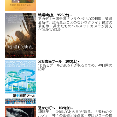
戦場0地点 9/26(土)～
アカデミー賞受賞『マリウポリの20日間』監督
最新作。誰も見たことのないウクライナ侵攻の
最前線－兵士たちのヘルメットカメラが捉え
た“本物”の戦場
沼影市民プール 10/3(土)～
“とあるプールが息を引き取るまでの、49日間の
記録”
遥かな町へ 10/9(金)～
1963年――14歳の“あの日”が甦る。「孤独のグ
ルメ」「神々の山嶺」漫画家・谷口ジローの世