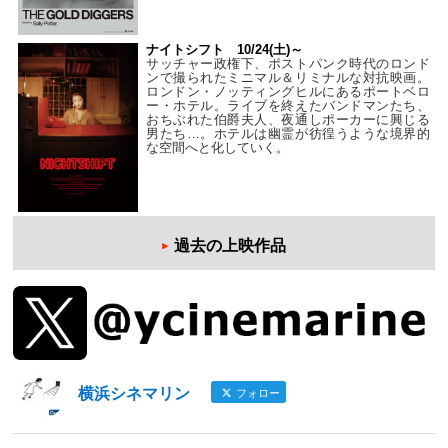
ナイトシフト 10/24(土)～
サッチャー政権下、ポストパンク時代のロンド
ンで撮られたミニマル＆リミナルな対抗映画。
ロンドン・ノッティングヒルにあるポートベロ
ー・ホテル。ライブを終えたバンドマンたち、
おちぶれた伯爵夫人、夜通しポーカーに興じる
男たち…。ホテルは幽霊が彷徨うような境界的
な空間へと化していく。
過去の上映作品
横浜シネマリン
フォロー