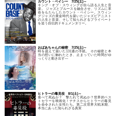
カウント・ベイシー 7/25(土)～
キング・オブ・スウィングが自ら語る人生と音
楽。 ジャズとブルースを融合させ、リズムに革
命をもたらしたカウント・ベイシー。スウィン
グジャズの黄金時代を築いたジャズピアニスト
の人生と音楽、そして知られざるプライベート
を追う自伝的ドキュメンタリー。
おばあちゃんの秘密 7/25(土)～
時を超えて届いた131通の手紙。 その秘密と本
当の想いに触れたとき、止まっていた時間がゆ
っくりと動き出す―
ヒトラーの毒見役 8/1(土)～
食べて死ぬか？ 撃たれて死ぬか？世界的ベス
トセラーを映画化！ナチスからヒトラーの毒見
を命令された女性たち。第二次世界大戦末期、
本当にあった知られざる真実