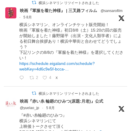
横浜シネマリン リツイートされました
映画『軍服を着た神様』 | 三叉路フィルム
@sansarofilm
·
5 8月
横浜シネマリン、オンラインチケット販売開始！
映画『軍服を着た神様』初日8/8（土）15:20の回の販売
が開始しました！藤野陽平（出演・文化人類学者）によ
る初日舞台挨拶あり！横浜中華街と合わせてどうでしょ
う？
下記リンクの8/8の『軍服を着た神様』を選択してくださ
い！
https://schedule.eigaland.com/schedule?
webKey=4d6c9e5f-bcca-...
2
4
X
横浜シネマリン リツイートされました
映画『赤い糸 輪廻のひみつ(原題:月老)』公式
@yuelao_jp
·
5 8月
『#赤い糸輪廻のひみつ』
横浜シネマリンにて
上映後トークさせて頂く