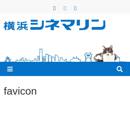
コ
ン
テ
ン
横
ツ
へ
浜
ス
キ
シ
ッ
プ
ネ
favicon
マ
リ
ン