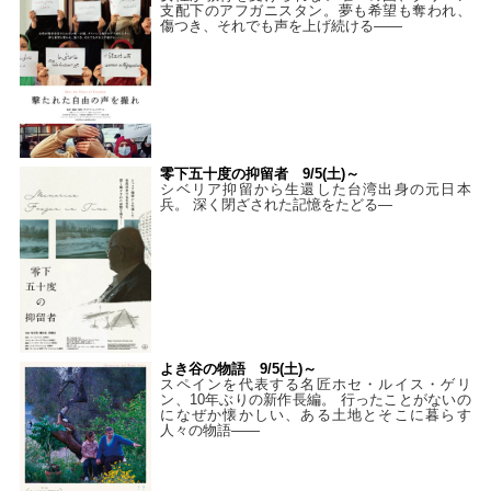
支配下のアフガニスタン。夢も希望も奪われ、
傷つき、それでも声を上げ続ける——
零下五十度の抑留者 9/5(土)～
シベリア抑留から生還した台湾出身の元日本
兵。 深く閉ざされた記憶をたどる—
よき谷の物語 9/5(土)～
スペインを代表する名匠ホセ・ルイス・ゲリ
ン、10年ぶりの新作長編。 行ったことがないの
になぜか懐かしい、ある土地とそこに暮らす
人々の物語――