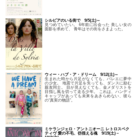
シルビアのいる街で 9/5(土)～
見つめていたい。 6年前に出会った 美しい女の
面影を求めて、 青年はその街をさまよった。
ウィー・ハブ・ア・ドリーム 9/12(土)～
生まれた時から片足がなくても、バレエに夢中
の少女。 地震で片足を失っても、ダンスに励む
親友同士。 目が見えなくても、金メダリストを
目指し風を切って走る少年。 これは、ハンディ
キャップがあっても未来をあきらめない、彼ら
の“真実の物語”。
ミケランジェロ・アントニオーニ レトロスペク
ティヴ 愛の不毛、彷徨える魂 9/19(土)－