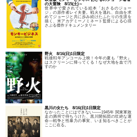
の大冒険 8/15(土)～
世界中で愛されている絵本「おさるのジョー
ジ」の原作者レイ夫妻。戦火を逃れ、自由を求
めてジョージと共に歩み続けたふたりの生涯を
描く、米アカデミーノミネート監督による心揺
さぶる傑作ドキュメンタリー
野火 8/16(日)1日限定
戦後81年アンコール上映！今年の夏も『野火』
はスクリーンに帰ってくる！なぜ大地を血で汚
すのか
黒川の女たち 8/16(日)1日限定
なかったことにはできない——1945年 関東軍敗
走の満州で待ちうけた、黒川開拓団の壮絶な運
命―戦争と性暴力の事実、いま知るべきことが
ここに在る。