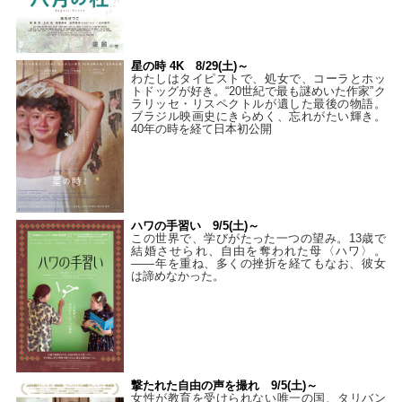
星の時 4K 8/29(土)～
わたしはタイピストで、処⼥で、コーラとホッ
トドッグが好き。“20世紀で最も謎めいた作家”ク
ラリッセ・リスペクトルが遺した最後の物語。
ブラジル映画史にきらめく、忘れがたい輝き。
40年の時を経て⽇本初公開
ハワの手習い 9/5(土)～
この世界で、学びがたった一つの望み。13歳で
結婚させられ、自由を奪われた母〈ハワ〉。
——年を重ね、多くの挫折を経てもなお、彼女
は諦めなかった。
撃たれた自由の声を撮れ 9/5(土)～
女性が教育を受けられない唯一の国、タリバン