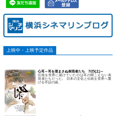
上映中・上映予定作品
心耳～耳を澄まさぬ表現者たち 7/25(土)～
伝統を世界に届けていたのは耳の聞こえない表
現者たちだった。 日本の文化と伝統を世界へ繋
げる手話の縁。