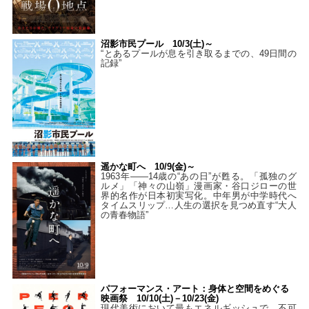
沼影市民プール 10/3(土)～
“とあるプールが息を引き取るまでの、49日間の
記録”
遥かな町へ 10/9(金)～
1963年――14歳の“あの日”が甦る。「孤独のグ
ルメ」「神々の山嶺」漫画家・谷口ジローの世
界的名作が日本初実写化。中年男が中学時代へ
タイムスリップ…人生の選択を見つめ直す“大人
の青春物語”
パフォーマンス・アート：身体と空間をめぐる
映画祭 10/10(土)－10/23(金)
現代美術において最もエネルギッシュで、不可