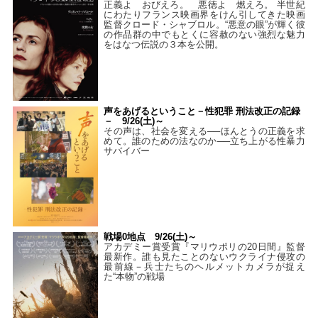
正義よ おびえろ。 悪徳よ 燃えろ。 半世紀
にわたりフランス映画界をけん引してきた映画
監督クロード・シャブロル。“悪意の眼”が輝く彼
の作品群の中でもとくに容赦のない強烈な魅力
をはなつ伝説の３本を公開。
声をあげるということ－性犯罪 刑法改正の記録
－ 9/26(土)～
その声は、社会を変える──ほんとうの正義を求
めて。誰のための法なのか──立ち上がる性暴力
サバイバー
戦場0地点 9/26(土)～
アカデミー賞受賞『マリウポリの20日間』監督
最新作。誰も見たことのないウクライナ侵攻の
最前線－兵士たちのヘルメットカメラが捉え
た“本物”の戦場