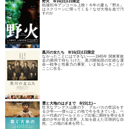
野火 8/16(日)1日限定
戦後81年アンコール上映！今年の夏も『野火』
はスクリーンに帰ってくる！なぜ大地を血で汚
すのか
黒川の女たち 8/16(日)1日限定
なかったことにはできない——1945年 関東軍敗
走の満州で待ちうけた、黒川開拓団の壮絶な運
命―戦争と性暴力の事実、いま知るべきことが
ここに在る。
雲と大地のはざまで 8/22(土)～
壮大なアンデス山脈の下、アルパカの世話をす
る少年――僕らはこの地で今を生きている。ペ
ルー代表のワールドカップ出場に期待を寄せる8
歳の少年が見る世界。人知を超えた圧倒的な自
然。この地の未来を問う。