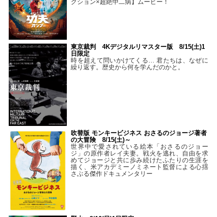
クション×超絶中二病】ムービー！
東京裁判 4Kデジタルリマスター版 8/15(土)1
日限定
時を超えて問いかけてくる… 君たちは、なぜに
繰り返す。歴史から何を学んだのかと。
吹替版 モンキービジネス おさるのジョージ著者
の大冒険 8/15(土)～
世界中で愛されている絵本「おさるのジョー
ジ」の原作者レイ夫妻。戦火を逃れ、自由を求
めてジョージと共に歩み続けたふたりの生涯を
描く、米アカデミーノミネート監督による心揺
さぶる傑作ドキュメンタリー