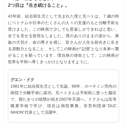
2つ目は『生き続けること』。
43年前、結合双生児として生まれた僕と兄ベトは、７歳の時
にベトナムや日本のたくさんの人々の支援のもと分離手術を
受けました。この映画で少しでも恩返しができればと思い、
全てを見せる覚悟をしました。僕のありのままの姿から、家
族の大切さ、命の尊さを感じ、皆さんが人生を前向きに生き
る原動力となること、そしてこの映画が“記憶”となり未来へ繋
がることを願っています。僕自身の使命として、この映画が
世界を平和へ導くきっかけとなりますように。
グエン・ドク
1981年に結合双生児として生誕。88年、ホーチミン市内の
病院で分離手術に成功。兄ベトさんは手術前に患った脳症
で、寝たきりの状態が続き2007年天国へ。ドクさんは高等
職業学校で学び、現在は病院事務、非営利団体“DUC
NIHON”代表として活躍中。