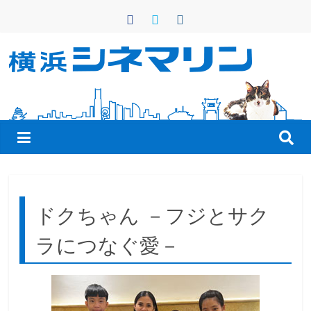
コ
ン
テ
ン
横
ツ
へ
浜
ス
キ
シ
ッ
プ
ネ
ドクちゃん －フジとサク
マ
ラにつなぐ愛－
リ
ン