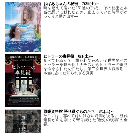
おばあちゃんの秘密 7/25(土)～
時を超えて届いた131通の手紙。 その秘密と本
当の想いに触れたとき、止まっていた時間がゆ
っくりと動き出す―
ヒトラーの毒見役 8/1(土)～
食べて死ぬか？ 撃たれて死ぬか？世界的ベス
トセラーを映画化！ナチスからヒトラーの毒見
を命令された女性たち。第二次世界大戦末期、
本当にあった知られざる真実
原爆資料館 語り継ぐものたち 8/1(土)～
そこには、忘れてはいけない時間がある。 歴代
館長が命を削って守り続けた”歴史の現場”の全
容。