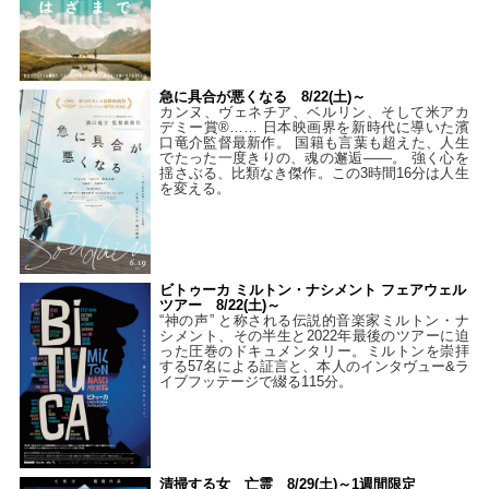
急に具合が悪くなる 8/22(土)～
カンヌ、ヴェネチア、ベルリン、そして米アカ
デミー賞®…… 日本映画界を新時代に導いた濱
口竜介監督最新作。 国籍も言葉も超えた、人生
でたった一度きりの、魂の邂逅――。 強く心を
揺さぶる、比類なき傑作。この3時間16分は人生
を変える。
ビトゥーカ ミルトン・ナシメント フェアウェル
ツアー 8/22(土)～
“神の声” と称される伝説的音楽家ミルトン・ナ
シメント、その半生と2022年最後のツアーに迫
った圧巻のドキュメンタリー。ミルトンを崇拝
する57名による証言と、本人のインタヴュー&ラ
イブフッテージで綴る115分。
清掃する女 亡霊 8/29(土)～1週間限定