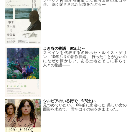
シベリア抑留から生還した台湾出身の元日本
兵。 深く閉ざされた記憶をたどる—
よき谷の物語 9/5(土)～
スペインを代表する名匠ホセ・ルイス・ゲリ
ン、10年ぶりの新作長編。 行ったことがないの
になぜか懐かしい、ある土地とそこに暮らす
人々の物語――
シルビアのいる街で 9/5(土)～
見つめていたい。 6年前に出会った 美しい女の
面影を求めて、 青年はその街をさまよった。