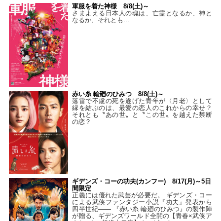
軍服を着た神様 8/8(土)～
さまよえる日本人の魂は、亡霊となるか、神と
なるか、それとも…
赤い糸 輪廻のひみつ 8/8(土)～
落雷で不慮の死を遂げた青年が〈月老〉として
縁を結ぶのは、最愛の恋人のこれからの幸せ？
それとも〝あの世〟と〝この世〟を越えた禁断
の恋？
ギデンズ・コーの功夫(カンフー) 8/17(月)～5日
間限定
正義には優れた武芸が必要だ。 ギデンズ・コー
による武侠ファンタジー小説『功夫』発表から
四半世紀―― 『赤い糸 輪廻のひみつ』の製作陣
が贈る、ギデンズワールド全開の【青春×武侠ア