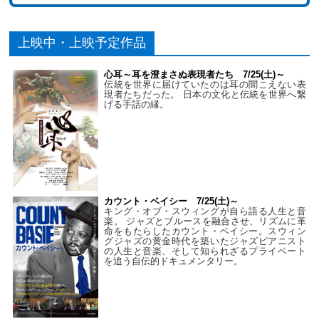
上映中・上映予定作品
心耳～耳を澄まさぬ表現者たち 7/25(土)～
伝統を世界に届けていたのは耳の聞こえない表
現者たちだった。 日本の文化と伝統を世界へ繋
げる手話の縁。
カウント・ベイシー 7/25(土)～
キング・オブ・スウィングが自ら語る人生と音
楽。 ジャズとブルースを融合させ、リズムに革
命をもたらしたカウント・ベイシー。スウィン
グジャズの黄金時代を築いたジャズピアニスト
の人生と音楽、そして知られざるプライベート
を追う自伝的ドキュメンタリー。