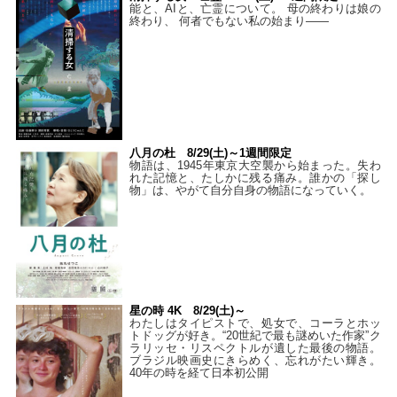
能と、AIと、亡霊について。 母の終わりは娘の
終わり、 何者でもない私の始まり――
八月の杜 8/29(土)～1週間限定
物語は、1945年東京大空襲から始まった。失わ
れた記憶と、たしかに残る痛み。誰かの「探し
物」は、やがて自分自身の物語になっていく。
星の時 4K 8/29(土)～
わたしはタイピストで、処⼥で、コーラとホッ
トドッグが好き。“20世紀で最も謎めいた作家”ク
ラリッセ・リスペクトルが遺した最後の物語。
ブラジル映画史にきらめく、忘れがたい輝き。
40年の時を経て⽇本初公開