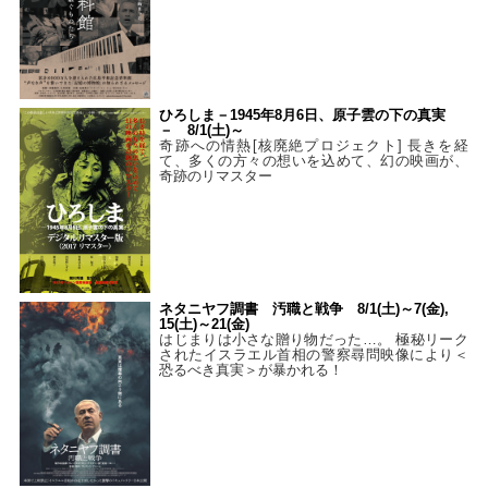
ひろしま－1945年8月6日、原子雲の下の真実
－ 8/1(土)～
奇跡への情熱[核廃絶プロジェクト] 長きを経
て、多くの方々の想いを込めて、幻の映画が、
奇跡のリマスター
ネタニヤフ調書 汚職と戦争 8/1(土)～7(金),
15(土)～21(金)
はじまりは小さな贈り物だった…。 極秘リーク
されたイスラエル首相の警察尋問映像により＜
恐るべき真実＞が暴かれる！