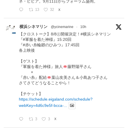
ネ・ピピア。9月11日からフォーラム盛岡。
13
32
X
横浜シネマリン
@ycinemarine
·
10h
【クロストーク】8/8㊏開催決定！#横浜シネマリン
『#軍服を着た神様』15:20回
『#赤い糸輪廻のひみつ』17:45回
各上映後
【ゲスト】
『軍服を着た神様』旅人
藤野陽平さん
×
『赤い糸』配給
葉山友美さん＆小島あつ子さん
さてさてどうなることやら！
【チケット】
https://schedule.eigaland.com/schedule?
webKey=4d6c9e5f-bcca-...
3
3
X