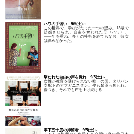
ハワの手習い 9/5(土)～
この世界で、学びがたった一つの望み。13歳で
結婚させられ、自由を奪われた母〈ハワ〉。
——年を重ね、多くの挫折を経てもなお、彼女
は諦めなかった。
撃たれた自由の声を撮れ 9/5(土)～
女性が教育を受けられない唯一の国、タリバン
支配下のアフガニスタン。夢も希望も奪われ、
傷つき、それでも声を上げ続ける——
零下五十度の抑留者 9/5(土)～