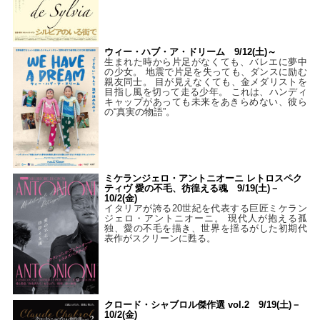
ウィー・ハブ・ア・ドリーム 9/12(土)～
生まれた時から片足がなくても、バレエに夢中
の少女。 地震で片足を失っても、ダンスに励む
親友同士。 目が見えなくても、金メダリストを
目指し風を切って走る少年。 これは、ハンディ
キャップがあっても未来をあきらめない、彼ら
の“真実の物語”。
ミケランジェロ・アントニオーニ レトロスペク
ティヴ 愛の不毛、彷徨える魂 9/19(土)－
10/2(金)
イタリアが誇る20世紀を代表する巨匠ミケラン
ジェロ・アントニオーニ。 現代人が抱える孤
独、愛の不毛を描き、世界を揺るがした初期代
表作がスクリーンに甦る。
クロード・シャブロル傑作選 vol.2 9/19(土)－
10/2(金)