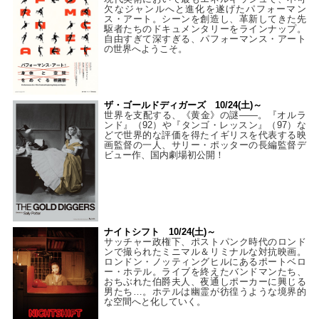
欠なジャンルへと進化を遂げたパフォーマン
ス・アート。シーンを創造し、革新してきた先
駆者たちのドキュメンタリーをラインナップ。
自由すぎて深すぎる、パフォーマンス・アート
の世界へようこそ。
ザ・ゴールドディガーズ 10/24(土)～
世界を支配する、《黄金》の謎――。『オルラ
ンド』（92）や『タンゴ・レッスン』（97）な
どで世界的な評価を得たイギリスを代表する映
画監督の一人、サリー・ポッターの長編監督デ
ビュー作、国内劇場初公開！
ナイトシフト 10/24(土)～
サッチャー政権下、ポストパンク時代のロンド
ンで撮られたミニマル＆リミナルな対抗映画。
ロンドン・ノッティングヒルにあるポートベロ
ー・ホテル。ライブを終えたバンドマンたち、
おちぶれた伯爵夫人、夜通しポーカーに興じる
男たち…。ホテルは幽霊が彷徨うような境界的
な空間へと化していく。