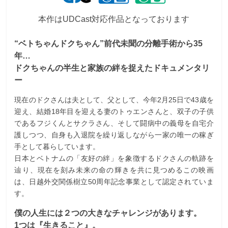
本作はUDCast対応作品となっております
“ベトちゃんドクちゃん”前代未聞の分離手術から35
年…
ドクちゃんの半生と家族の絆を捉えたドキュメンタリ
ー
現在のドクさんは夫として、父として、今年2月25日で43歳を
迎え、結婚18年目を迎える妻のトゥエンさんと、双子の子供
であるフジくんとサクラさん、そして闘病中の義母を自宅介
護しつつ、自身も入退院を繰り返しながら一家の唯一の稼ぎ
手として暮らしています。
日本とベトナムの「友好の絆」を象徴するドクさんの軌跡を
辿り、現在を刻み未来の命の輝きを共に見つめるこの映画
は、日越外交関係樹立50周年記念事業として認定されていま
す。
僕の人生には２つの大きなチャレンジがあります。
1つは『生きること』。