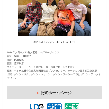
観
た
い
映
画
は
©2024 Kingyo Films Pte. Ltd.
こ
の
2024年／日本／73分／配給：ギグリーボックス
街
監督・編集：川畑耕平
撮影：池田俊己
で
音楽：原摩利彦
プロデューサー：リントン貴絵ルース、吉岡フローレス亜衣子
後援：ベトナム社会主義共和国外務省プレスセンター、ホーチミン日本商工会議所
出演：グエン・ドク、グエン・トゥエン、グエン・フーシー(フジ)、グエン・アンダオ
(サクラ)
公式ホームページ