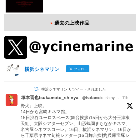
過去の上映作品
横浜シネマリン
フォロー
横浜シネマリン リツイートされました
塚本晋也tsukamoto_shinya
@tsukamoto_shiny
·
11h
野火』上映。
14日から宮﨑キネマ館。
15日渋谷ユーロスペース(舞台挨拶)15日から大分玉津東
天紅、大阪シアターセブン、山形鶴岡まちなかキネマ、
名古屋シネマスコーレ。16日、横浜シネマリン、16日か
ら千葉県キネマ旬報シアター(16日舞台挨拶)兵庫宝塚シ