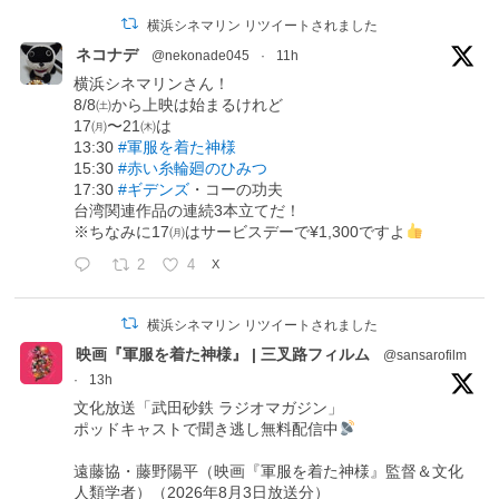
横浜シネマリン リツイートされました
ネコナデ
@nekonade045
·
11h
横浜シネマリンさん！
8/8㈯から上映は始まるけれど
17㈪〜21㈭は
13:30
#軍服を着た神様
15:30
#赤い糸輪廻のひみつ
17:30
#ギデンズ
・コーの功夫
台湾関連作品の連続3本立てだ！
※ちなみに17㈪はサービスデーで¥1,300ですよ
2
4
X
横浜シネマリン リツイートされました
映画『軍服を着た神様』 | 三叉路フィルム
@sansarofilm
·
13h
文化放送「武田砂鉄 ラジオマガジン」
ポッドキャストで聞き逃し無料配信中
遠藤協・藤野陽平（映画『軍服を着た神様』監督＆文化
人類学者）（2026年8月3日放送分）