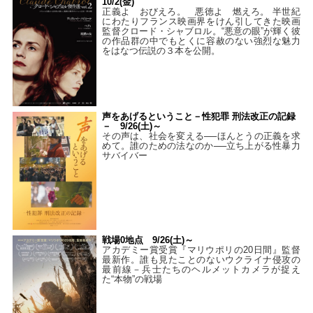
10/2(金)
正義よ おびえろ。 悪徳よ 燃えろ。 半世紀
にわたりフランス映画界をけん引してきた映画
監督クロード・シャブロル。“悪意の眼”が輝く彼
の作品群の中でもとくに容赦のない強烈な魅力
をはなつ伝説の３本を公開。
声をあげるということ－性犯罪 刑法改正の記録
－ 9/26(土)～
その声は、社会を変える──ほんとうの正義を求
めて。誰のための法なのか──立ち上がる性暴力
サバイバー
戦場0地点 9/26(土)～
アカデミー賞受賞『マリウポリの20日間』監督
最新作。誰も見たことのないウクライナ侵攻の
最前線－兵士たちのヘルメットカメラが捉え
た“本物”の戦場