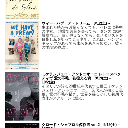
ウィー・ハブ・ア・ドリーム 9/12(土)～
生まれた時から片足がなくても、バレエに夢中
の少女。 地震で片足を失っても、ダンスに励む
親友同士。 目が見えなくても、金メダリストを
目指し風を切って走る少年。 これは、ハンディ
キャップがあっても未来をあきらめない、彼ら
の“真実の物語”。
ミケランジェロ・アントニオーニ レトロスペク
ティヴ 愛の不毛、彷徨える魂 9/19(土)－
10/2(金)
イタリアが誇る20世紀を代表する巨匠ミケラン
ジェロ・アントニオーニ。 現代人が抱える孤
独、愛の不毛を描き、世界を揺るがした初期代
表作がスクリーンに甦る。
クロード・シャブロル傑作選 vol.2 9/19(土)－