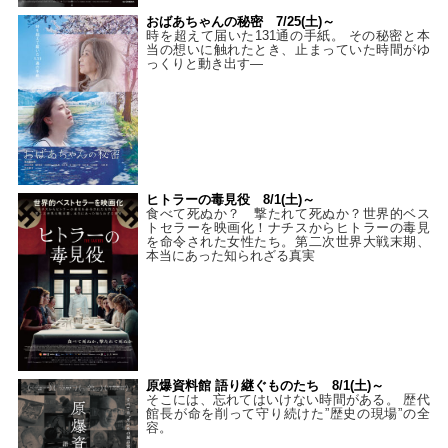
おばあちゃんの秘密 7/25(土)～
時を超えて届いた131通の手紙。 その秘密と本
当の想いに触れたとき、止まっていた時間がゆ
っくりと動き出す―
ヒトラーの毒見役 8/1(土)～
食べて死ぬか？ 撃たれて死ぬか？世界的ベス
トセラーを映画化！ナチスからヒトラーの毒見
を命令された女性たち。第二次世界大戦末期、
本当にあった知られざる真実
原爆資料館 語り継ぐものたち 8/1(土)～
そこには、忘れてはいけない時間がある。 歴代
館長が命を削って守り続けた”歴史の現場”の全
容。