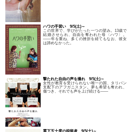
ハワの手習い 9/5(土)～
この世界で、学びがたった一つの望み。13歳で
結婚させられ、自由を奪われた母〈ハワ〉。
——年を重ね、多くの挫折を経てもなお、彼女
は諦めなかった。
撃たれた自由の声を撮れ 9/5(土)～
女性が教育を受けられない唯一の国、タリバン
支配下のアフガニスタン。夢も希望も奪われ、
傷つき、それでも声を上げ続ける——
零下五十度の抑留者 9/5(土)～