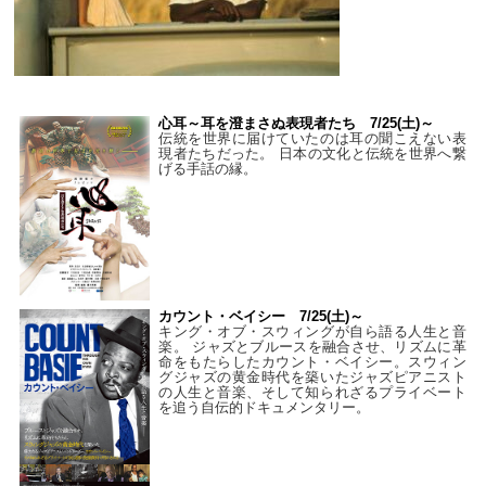
心耳～耳を澄まさぬ表現者たち 7/25(土)～
伝統を世界に届けていたのは耳の聞こえない表
現者たちだった。 日本の文化と伝統を世界へ繋
げる手話の縁。
カウント・ベイシー 7/25(土)～
キング・オブ・スウィングが自ら語る人生と音
楽。 ジャズとブルースを融合させ、リズムに革
命をもたらしたカウント・ベイシー。スウィン
グジャズの黄金時代を築いたジャズピアニスト
の人生と音楽、そして知られざるプライベート
を追う自伝的ドキュメンタリー。