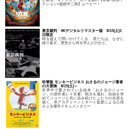
クション×超絶中二病】ムービー！
東京裁判 4Kデジタルリマスター版 8/15(土)1
日限定
時を超えて問いかけてくる… 君たちは、なぜに
繰り返す。歴史から何を学んだのかと。
吹替版 モンキービジネス おさるのジョージ著者
の大冒険 8/15(土)～
世界中で愛されている絵本「おさるのジョー
ジ」の原作者レイ夫妻。戦火を逃れ、自由を求
めてジョージと共に歩み続けたふたりの生涯を
描く、米アカデミーノミネート監督による心揺
さぶる傑作ドキュメンタリー