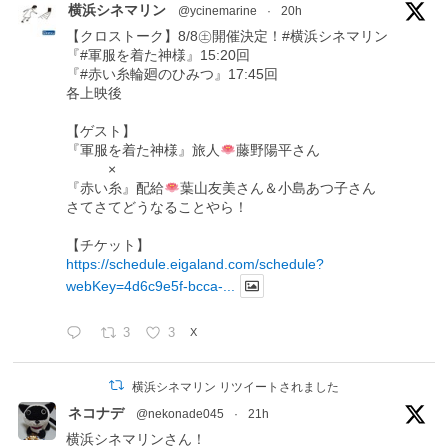
横浜シネマリン
@ycinemarine
·
20h
【クロストーク】8/8㊏開催決定！#横浜シネマリン
『#軍服を着た神様』15:20回
『#赤い糸輪廻のひみつ』17:45回
各上映後
【ゲスト】
『軍服を着た神様』旅人
藤野陽平さん
×
『赤い糸』配給
葉山友美さん＆小島あつ子さん
さてさてどうなることやら！
【チケット】
https://schedule.eigaland.com/schedule?
webKey=4d6c9e5f-bcca-...
3
3
X
横浜シネマリン リツイートされました
ネコナデ
@nekonade045
·
21h
横浜シネマリンさん！