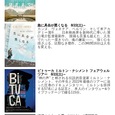
急に具合が悪くなる 8/22(土)～
カンヌ、ヴェネチア、ベルリン、そして米アカ
デミー賞®…… 日本映画界を新時代に導いた濱
口竜介監督最新作。 国籍も言葉も超えた、人生
でたった一度きりの、魂の邂逅――。 強く心を
揺さぶる、比類なき傑作。この3時間16分は人生
を変える。
ビトゥーカ ミルトン・ナシメント フェアウェル
ツアー 8/22(土)～
“神の声” と称される伝説的音楽家ミルトン・ナ
シメント、その半生と2022年最後のツアーに迫
った圧巻のドキュメンタリー。ミルトンを崇拝
する57名による証言と、本人のインタヴュー&ラ
イブフッテージで綴る115分。