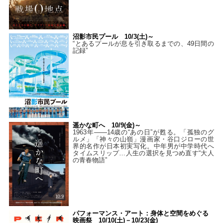
沼影市民プール 10/3(土)～
“とあるプールが息を引き取るまでの、49日間の
記録”
遥かな町へ 10/9(金)～
1963年――14歳の“あの日”が甦る。「孤独のグ
ルメ」「神々の山嶺」漫画家・谷口ジローの世
界的名作が日本初実写化。中年男が中学時代へ
タイムスリップ…人生の選択を見つめ直す“大人
の青春物語”
パフォーマンス・アート：身体と空間をめぐる
映画祭 10/10(土)－10/23(金)