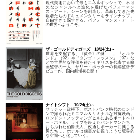
現代美術において最もエネルギッシュで、不可
欠なジャンルへと進化を遂げたパフォーマン
ス・アート。シーンを創造し、革新してきた先
駆者たちのドキュメンタリーをラインナップ。
自由すぎて深すぎる、パフォーマンス・アート
の世界へようこそ。
ザ・ゴールドディガーズ 10/24(土)～
世界を支配する、《黄金》の謎――。『オルラ
ンド』（92）や『タンゴ・レッスン』（97）な
どで世界的な評価を得たイギリスを代表する映
画監督の一人、サリー・ポッターの長編監督デ
ビュー作、国内劇場初公開！
ナイトシフト 10/24(土)～
サッチャー政権下、ポストパンク時代のロンド
ンで撮られたミニマル＆リミナルな対抗映画。
ロンドン・ノッティングヒルにあるポートベロ
ー・ホテル。ライブを終えたバンドマンたち、
おちぶれた伯爵夫人、夜通しポーカーに興じる
男たち…。ホテルは幽霊が彷徨うような境界的
な空間へと化していく。