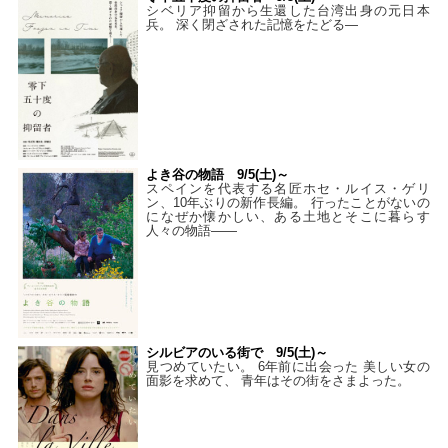
シベリア抑留から生還した台湾出身の元日本
兵。 深く閉ざされた記憶をたどる—
よき谷の物語 9/5(土)～
スペインを代表する名匠ホセ・ルイス・ゲリ
ン、10年ぶりの新作長編。 行ったことがないの
になぜか懐かしい、ある土地とそこに暮らす
人々の物語――
シルビアのいる街で 9/5(土)～
見つめていたい。 6年前に出会った 美しい女の
面影を求めて、 青年はその街をさまよった。