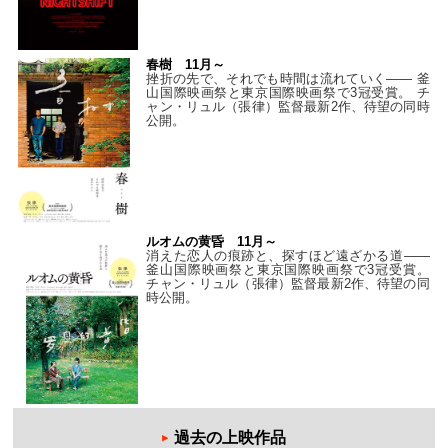
春樹 11月～
挫折の先で、それでも時間は流れていく—— 釜
山国際映画祭と東京国際映画祭で3冠受賞。 チ
ャン・リュル（張律）監督最新2作、待望の同時
公開。
ルオムの黄昏 11月～
消えた恋人の痕跡と、探すほど遠ざかる道——
釜山国際映画祭と東京国際映画祭で3冠受賞。
チャン・リュル（張律）監督最新2作、待望の同
時公開。
過去の上映作品