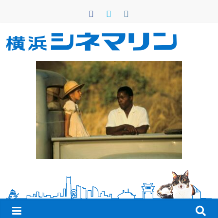
コ
ン
テ
ン
横
ツ
へ
浜
ス
キ
シ
ッ
プ
ネ
マ
リ
ン