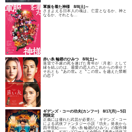
軍服を着た神様 8/8(土)～
さまよえる日本人の魂は、亡霊となるか、神と
なるか、それとも…
赤い糸 輪廻のひみつ 8/8(土)～
落雷で不慮の死を遂げた青年が〈月老〉として
縁を結ぶのは、最愛の恋人のこれからの幸せ？
それとも〝あの世〟と〝この世〟を越えた禁断
の恋？
ギデンズ・コーの功夫(カンフー) 8/17(月)～5日
間限定
正義には優れた武芸が必要だ。 ギデンズ・コー
による武侠ファンタジー小説『功夫』発表から
四半世紀―― 『赤い糸 輪廻のひみつ』の製作陣
が贈る、ギデンズワールド全開の【青春×武侠ア