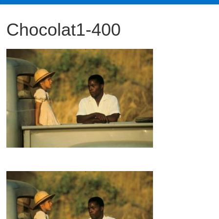
観
Chocolat1-400
た
い
映
画
は
こ
の
街
で