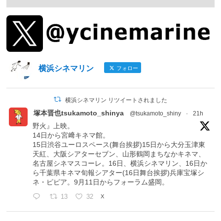
横浜シネマリン
フォロー
横浜シネマリン リツイートされました
塚本晋也tsukamoto_shinya
@tsukamoto_shiny
·
21h
野火』上映。
14日から宮﨑キネマ館。
15日渋谷ユーロスペース(舞台挨拶)15日から大分玉津東
天紅、大阪シアターセブン、山形鶴岡まちなかキネマ、
名古屋シネマスコーレ。16日、横浜シネマリン、16日か
ら千葉県キネマ旬報シアター(16日舞台挨拶)兵庫宝塚シ
ネ・ピピア。9月11日からフォーラム盛岡。
13
32
X