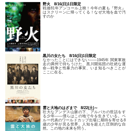
野火 8/16(日)1日限定
戦後81年アンコール上映！今年の夏も『野火』
はスクリーンに帰ってくる！なぜ大地を血で汚
すのか
黒川の女たち 8/16(日)1日限定
なかったことにはできない——1945年 関東軍敗
走の満州で待ちうけた、黒川開拓団の壮絶な運
命―戦争と性暴力の事実、いま知るべきことが
ここに在る。
雲と大地のはざまで 8/22(土)～
壮大なアンデス山脈の下、アルパカの世話をす
る少年――僕らはこの地で今を生きている。ペ
ルー代表のワールドカップ出場に期待を寄せる8
歳の少年が見る世界。人知を超えた圧倒的な自
然。この地の未来を問う。