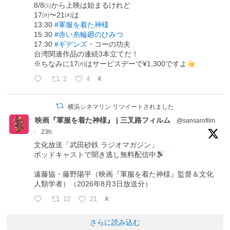
8/8㈯から上映は始まるけれど
17㈪〜21㈭は
13:30
#軍服を着た神様
15:30
#赤い糸輪廻のひみつ
17:30
#ギデンズ
・コーの功夫
台湾関連作品の連続3本立てだ！
※ちなみに17㈪はサービスデーで¥1,300ですよ
2
4
X
横浜シネマリン リツイートされました
映画『軍服を着た神様』 | 三叉路フィルム
@sansarofilm
·
23h
文化放送「武田砂鉄 ラジオマガジン」
ポッドキャストで聞き逃し無料配信中
遠藤協・藤野陽平（映画『軍服を着た神様』監督＆文化
人類学者）（2026年8月3日放送分）
12
21
X
さらに読み込む