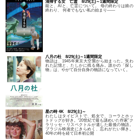
清掃する女 亡霊 8/29(土)～1週間限定
能と、AIと、亡霊について。 母の終わりは娘の
終わり、 何者でもない私の始まり――
八月の杜 8/29(土)～1週間限定
物語は、1945年東京大空襲から始まった。失わ
れた記憶と、たしかに残る痛み。誰かの「探し
物」は、やがて自分自身の物語になっていく。
星の時 4K 8/29(土)～
わたしはタイピストで、処⼥で、コーラとホッ
トドッグが好き。“20世紀で最も謎めいた作家”ク
ラリッセ・リスペクトルが遺した最後の物語。
ブラジル映画史にきらめく、忘れがたい輝き。
40年の時を経て⽇本初公開