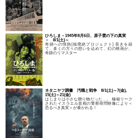
ひろしま－1945年8月6日、原子雲の下の真実
－ 8/1(土)～
奇跡への情熱[核廃絶プロジェクト] 長きを経
て、多くの方々の想いを込めて、幻の映画が、
奇跡のリマスター
ネタニヤフ調書 汚職と戦争 8/1(土)～7(金),
15(土)～21(金)
はじまりは小さな贈り物だった…。 極秘リーク
されたイスラエル首相の警察尋問映像により＜
恐るべき真実＞が暴かれる！