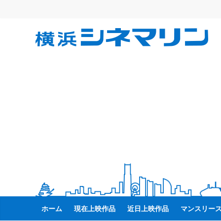
コ
ン
テ
横
ン
ツ
へ
浜
ス
キ
シ
ッ
プ
ネ
マ
リ
ン
ホーム
現在上映作品
近日上映作品
マンスリー