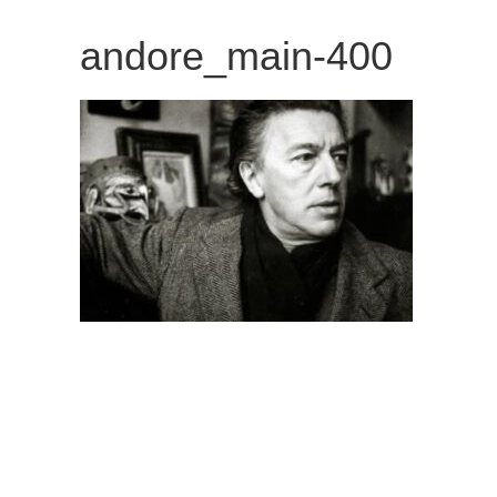
観
andore_main-400
た
い
映
画
は
こ
の
街
で