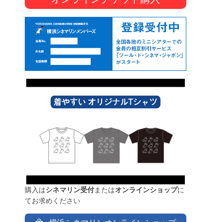
購入は
シネマリン受付
または
オンラインショップ
に
てお求めください