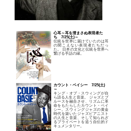
心耳～耳を澄まさぬ表現者た
ち 7/25(土)～
伝統を世界に届けていたのは耳
の聞こえない表現者たちだっ
た。 日本の文化と伝統を世界へ
繋げる手話の縁。
カウント・ベイシー 7/25(土)
～
キング・オブ・スウィングが自
ら語る人生と音楽。 ジャズとブ
ルースを融合させ、リズムに革
命をもたらしたカウント・ベイ
シー。スウィングジャズの黄金
時代を築いたジャズピアニスト
の人生と音楽、そして知られざ
るプライベートを追う自伝的ド
キュメンタリー。