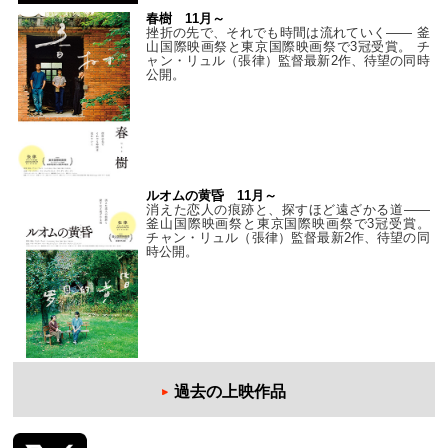
春樹 11月～
挫折の先で、それでも時間は流れていく—— 釜
山国際映画祭と東京国際映画祭で3冠受賞。 チ
ャン・リュル（張律）監督最新2作、待望の同時
公開。
ルオムの黄昏 11月～
消えた恋人の痕跡と、探すほど遠ざかる道——
釜山国際映画祭と東京国際映画祭で3冠受賞。
チャン・リュル（張律）監督最新2作、待望の同
時公開。
過去の上映作品