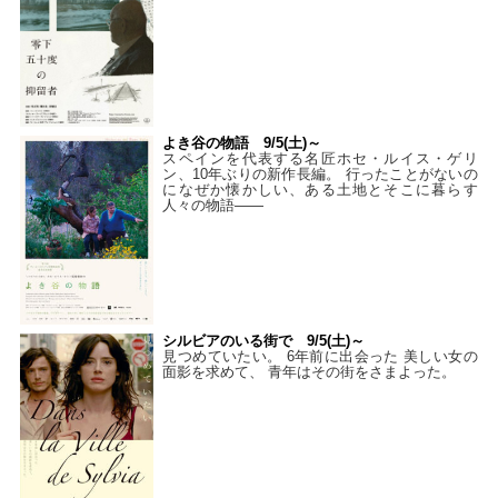
よき谷の物語 9/5(土)～
スペインを代表する名匠ホセ・ルイス・ゲリ
ン、10年ぶりの新作長編。 行ったことがないの
になぜか懐かしい、ある土地とそこに暮らす
人々の物語――
シルビアのいる街で 9/5(土)～
見つめていたい。 6年前に出会った 美しい女の
面影を求めて、 青年はその街をさまよった。