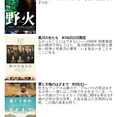
すのか
黒川の女たち 8/16(日)1日限定
なかったことにはできない——1945年 関東軍敗
走の満州で待ちうけた、黒川開拓団の壮絶な運
命―戦争と性暴力の事実、いま知るべきことが
ここに在る。
雲と大地のはざまで 8/22(土)～
壮大なアンデス山脈の下、アルパカの世話をす
る少年――僕らはこの地で今を生きている。ペ
ルー代表のワールドカップ出場に期待を寄せる8
歳の少年が見る世界。人知を超えた圧倒的な自
然。この地の未来を問う。