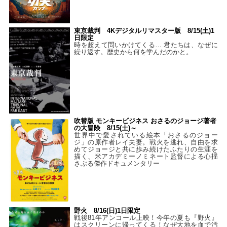
東京裁判 4Kデジタルリマスター版 8/15(土)1
日限定
時を超えて問いかけてくる… 君たちは、なぜに
繰り返す。歴史から何を学んだのかと。
吹替版 モンキービジネス おさるのジョージ著者
の大冒険 8/15(土)～
世界中で愛されている絵本「おさるのジョー
ジ」の原作者レイ夫妻。戦火を逃れ、自由を求
めてジョージと共に歩み続けたふたりの生涯を
描く、米アカデミーノミネート監督による心揺
さぶる傑作ドキュメンタリー
野火 8/16(日)1日限定
戦後81年アンコール上映！今年の夏も『野火』
はスクリーンに帰ってくる！なぜ大地を血で汚