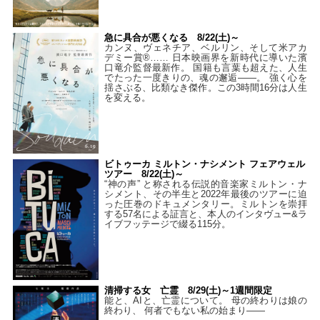
急に具合が悪くなる 8/22(土)～
カンヌ、ヴェネチア、ベルリン、そして米アカ
デミー賞®…… 日本映画界を新時代に導いた濱
口竜介監督最新作。 国籍も言葉も超えた、人生
でたった一度きりの、魂の邂逅――。 強く心を
揺さぶる、比類なき傑作。この3時間16分は人生
を変える。
ビトゥーカ ミルトン・ナシメント フェアウェル
ツアー 8/22(土)～
“神の声” と称される伝説的音楽家ミルトン・ナ
シメント、その半生と2022年最後のツアーに迫
った圧巻のドキュメンタリー。ミルトンを崇拝
する57名による証言と、本人のインタヴュー&ラ
イブフッテージで綴る115分。
清掃する女 亡霊 8/29(土)～1週間限定
能と、AIと、亡霊について。 母の終わりは娘の
終わり、 何者でもない私の始まり――