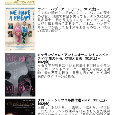
ウィー・ハブ・ア・ドリーム 9/12(土)～
生まれた時から片足がなくても、バレエに夢中
の少女。 地震で片足を失っても、ダンスに励む
親友同士。 目が見えなくても、金メダリストを
目指し風を切って走る少年。 これは、ハンディ
キャップがあっても未来をあきらめない、彼ら
の“真実の物語”。
ミケランジェロ・アントニオーニ レトロスペク
ティヴ 愛の不毛、彷徨える魂 9/19(土)－
10/2(金)
イタリアが誇る20世紀を代表する巨匠ミケラン
ジェロ・アントニオーニ。 現代人が抱える孤
独、愛の不毛を描き、世界を揺るがした初期代
表作がスクリーンに甦る。
クロード・シャブロル傑作選 vol.2 9/19(土)－
10/2(金)
正義よ おびえろ。 悪徳よ 燃えろ。 半世紀
にわたりフランス映画界をけん引してきた映画
監督クロード・シャブロル。“悪意の眼”が輝く彼