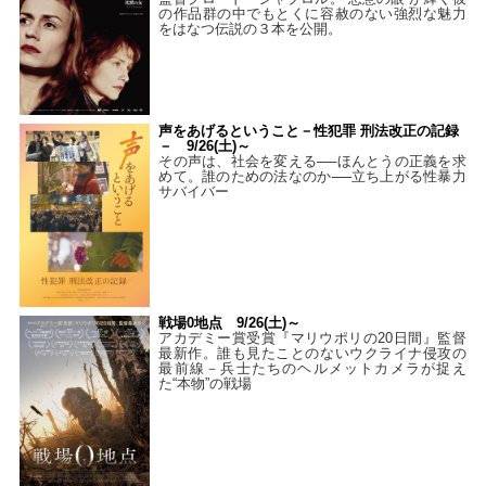
の作品群の中でもとくに容赦のない強烈な魅力
をはなつ伝説の３本を公開。
声をあげるということ－性犯罪 刑法改正の記録
－ 9/26(土)～
その声は、社会を変える──ほんとうの正義を求
めて。誰のための法なのか──立ち上がる性暴力
サバイバー
戦場0地点 9/26(土)～
アカデミー賞受賞『マリウポリの20日間』監督
最新作。誰も見たことのないウクライナ侵攻の
最前線－兵士たちのヘルメットカメラが捉え
た“本物”の戦場