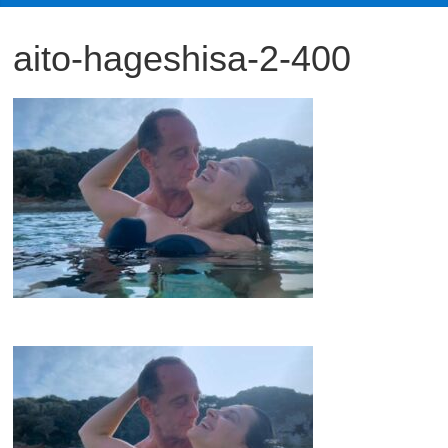
観
aito-hageshisa-2-400
た
い
映
画
は
こ
の
街
で