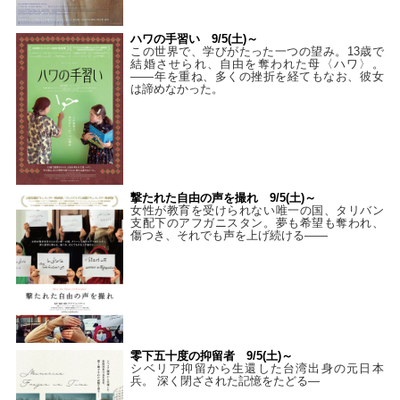
ハワの手習い 9/5(土)～
この世界で、学びがたった一つの望み。13歳で
結婚させられ、自由を奪われた母〈ハワ〉。
——年を重ね、多くの挫折を経てもなお、彼女
は諦めなかった。
撃たれた自由の声を撮れ 9/5(土)～
女性が教育を受けられない唯一の国、タリバン
支配下のアフガニスタン。夢も希望も奪われ、
傷つき、それでも声を上げ続ける——
零下五十度の抑留者 9/5(土)～
シベリア抑留から生還した台湾出身の元日本
兵。 深く閉ざされた記憶をたどる—