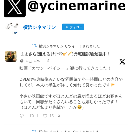
横浜シネマリン
フォロー
横浜シネマリン リツイートされました
まよさら(迷えるｻﾗﾘｰﾏﾝ
)@宅建試験勉強中！
@mat_mako
·
5h
映画「カウントベイシー 」観に行ってきました！
DVDの特典映像みたいな雰囲気で小一時間ほどの内容で
してが、本人の半生が詳しく知れて良かったです
小さい映画館ですがほとんどの席が埋まるほどお客さん
もいて、同志がたくさんいることも嬉しかったです！
（ほとんど私より先輩でしたが
）
1
15
X
横浜シネマリン リツイートされました