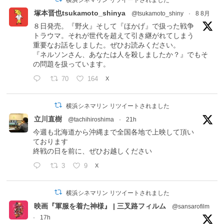
塚本晋也tsukamoto_shinya
@tsukamoto_shiny
·
8 8月
８日発売。『野火』そして『ほかげ』で扱った戦争
トラウマ。それが世代を超えて引き継がれてしまう
重要なお話をしました。ぜひお読みください。
『ネルソンさん、あなたは人を殺しましたか？』でもそ
の問題を扱っています。
70
164
X
横浜シネマリン リツイートされました
立川直樹
@tachihiroshima
·
21h
今週も北海道から沖縄まで全国各地で上映して頂い
ております
終戦の日を前に、ぜひお越しください
3
9
X
横浜シネマリン リツイートされました
映画『軍服を着た神様』 | 三叉路フィルム
@sansarofilm
·
17h