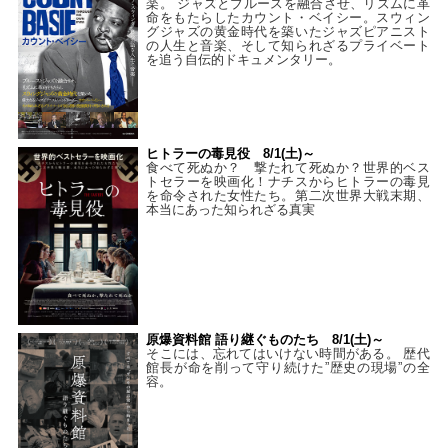
楽。 ジャズとブルースを融合させ、リズムに革
命をもたらしたカウント・ベイシー。スウィン
グジャズの黄金時代を築いたジャズピアニスト
の人生と音楽、そして知られざるプライベート
を追う自伝的ドキュメンタリー。
ヒトラーの毒見役 8/1(土)～
食べて死ぬか？ 撃たれて死ぬか？世界的ベス
トセラーを映画化！ナチスからヒトラーの毒見
を命令された女性たち。第二次世界大戦末期、
本当にあった知られざる真実
原爆資料館 語り継ぐものたち 8/1(土)～
そこには、忘れてはいけない時間がある。 歴代
館長が命を削って守り続けた”歴史の現場”の全
容。