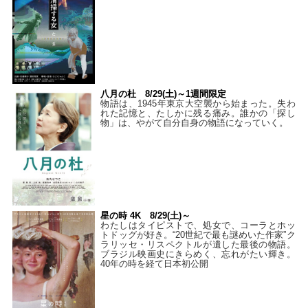
八月の杜 8/29(土)～1週間限定
物語は、1945年東京大空襲から始まった。失わ
れた記憶と、たしかに残る痛み。誰かの「探し
物」は、やがて自分自身の物語になっていく。
星の時 4K 8/29(土)～
わたしはタイピストで、処⼥で、コーラとホッ
トドッグが好き。“20世紀で最も謎めいた作家”ク
ラリッセ・リスペクトルが遺した最後の物語。
ブラジル映画史にきらめく、忘れがたい輝き。
40年の時を経て⽇本初公開