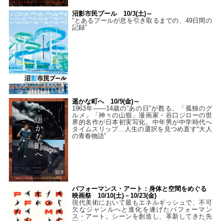
沼影市民プール 10/3(土)～
“とあるプールが息を引き取るまでの、49日間の
記録”
遥かな町へ 10/9(金)～
1963年――14歳の“あの日”が甦る。「孤独のグ
ルメ」「神々の山嶺」漫画家・谷口ジローの世
界的名作が日本初実写化。中年男が中学時代へ
タイムスリップ…人生の選択を見つめ直す“大人
の青春物語”
パフォーマンス・アート：身体と空間をめぐる
映画祭 10/10(土)－10/23(金)
現代美術において最もエネルギッシュで、不可
欠なジャンルへと進化を遂げたパフォーマン
ス・アート。シーンを創造し、革新してきた先