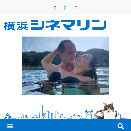
コ
ン
テ
ン
横
ツ
へ
浜
ス
キ
シ
ッ
プ
ネ
マ
リ
ン