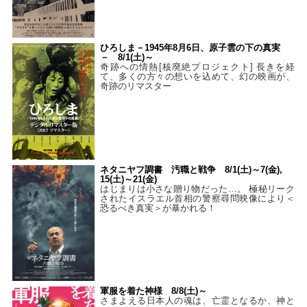
ひろしま－1945年8月6日、原子雲の下の真実
－ 8/1(土)～
奇跡への情熱[核廃絶プロジェクト] 長きを経
て、多くの方々の想いを込めて、幻の映画が、
奇跡のリマスター
ネタニヤフ調書 汚職と戦争 8/1(土)～7(金),
15(土)～21(金)
はじまりは小さな贈り物だった…。 極秘リーク
されたイスラエル首相の警察尋問映像により＜
恐るべき真実＞が暴かれる！
軍服を着た神様 8/8(土)～
さまよえる日本人の魂は、亡霊となるか、神と