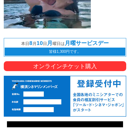
8
10
月
月曜サービスデー
本日
月
日
曜日は
皆様1,300円です。
オンラインチケット購入