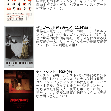
駆者たちのドキュメンタリーをラインナップ。
自由すぎて深すぎる、パフォーマンス・アート
の世界へようこそ。
ザ・ゴールドディガーズ 10/24(土)～
世界を支配する、《黄金》の謎――。『オルラ
ンド』（92）や『タンゴ・レッスン』（97）な
どで世界的な評価を得たイギリスを代表する映
画監督の一人、サリー・ポッターの長編監督デ
ビュー作、国内劇場初公開！
ナイトシフト 10/24(土)～
サッチャー政権下、ポストパンク時代のロンド
ンで撮られたミニマル＆リミナルな対抗映画。
ロンドン・ノッティングヒルにあるポートベロ
ー・ホテル。ライブを終えたバンドマンたち、
おちぶれた伯爵夫人、夜通しポーカーに興じる
男たち…。ホテルは幽霊が彷徨うような境界的
な空間へと化していく。