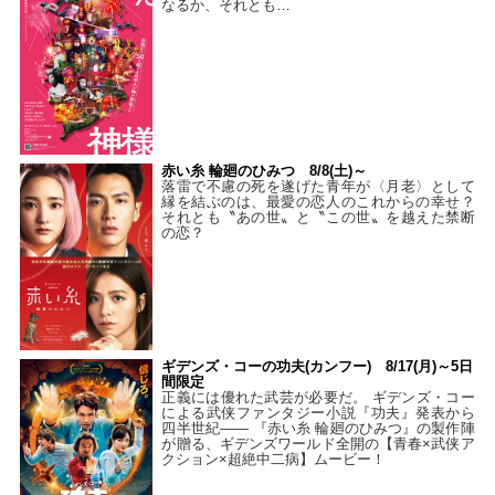
なるか、それとも…
赤い糸 輪廻のひみつ 8/8(土)～
落雷で不慮の死を遂げた青年が〈月老〉として
縁を結ぶのは、最愛の恋人のこれからの幸せ？
それとも〝あの世〟と〝この世〟を越えた禁断
の恋？
ギデンズ・コーの功夫(カンフー) 8/17(月)～5日
間限定
正義には優れた武芸が必要だ。 ギデンズ・コー
による武侠ファンタジー小説『功夫』発表から
四半世紀―― 『赤い糸 輪廻のひみつ』の製作陣
が贈る、ギデンズワールド全開の【青春×武侠ア
クション×超絶中二病】ムービー！