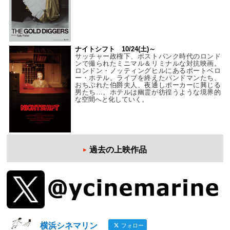
ナイトシフト 10/24(土)～
サッチャー政権下、ポストパンク時代のロンド
ンで撮られたミニマル＆リミナルな対抗映画。
ロンドン・ノッティングヒルにあるポートベロ
ー・ホテル。ライブを終えたバンドマンたち、
おちぶれた伯爵夫人、夜通しポーカーに興じる
男たち…。ホテルは幽霊が彷徨うような境界的
な空間へと化していく。
過去の上映作品
横浜シネマリン
フォロー