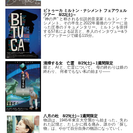
ビトゥーカ ミルトン・ナシメント フェアウェル
ツアー 8/22(土)～
“神の声” と称される伝説的音楽家ミルトン・ナ
シメント、その半生と2022年最後のツアーに迫
った圧巻のドキュメンタリー。ミルトンを崇拝
する57名による証言と、本人のインタヴュー&ラ
イブフッテージで綴る115分。
清掃する女 亡霊 8/29(土)～1週間限定
能と、AIと、亡霊について。 母の終わりは娘の
終わり、 何者でもない私の始まり――
八月の杜 8/29(土)～1週間限定
物語は、1945年東京大空襲から始まった。失わ
れた記憶と、たしかに残る痛み。誰かの「探し
物」は、やがて自分自身の物語になっていく。