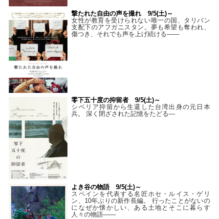
撃たれた自由の声を撮れ 9/5(土)～
女性が教育を受けられない唯一の国、タリバン
支配下のアフガニスタン。夢も希望も奪われ、
傷つき、それでも声を上げ続ける——
零下五十度の抑留者 9/5(土)～
シベリア抑留から生還した台湾出身の元日本
兵。 深く閉ざされた記憶をたどる—
よき谷の物語 9/5(土)～
スペインを代表する名匠ホセ・ルイス・ゲリ
ン、10年ぶりの新作長編。 行ったことがないの
になぜか懐かしい、ある土地とそこに暮らす
人々の物語――