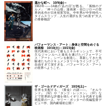
遥かな町へ 10/9(金)～
1963年――14歳の“あの日”が甦る。「孤独のグ
ルメ」「神々の山嶺」漫画家・谷口ジローの世
界的名作が日本初実写化。中年男が中学時代へ
タイムスリップ…人生の選択を見つめ直す“大人
の青春物語”
パフォーマンス・アート：身体と空間をめぐる
映画祭 10/10(土)－10/23(金)
現代美術において最もエネルギッシュで、不可
欠なジャンルへと進化を遂げたパフォーマン
ス・アート。シーンを創造し、革新してきた先
駆者たちのドキュメンタリーをラインナップ。
自由すぎて深すぎる、パフォーマンス・アート
の世界へようこそ。
ザ・ゴールドディガーズ 10/24(土)～
世界を支配する、《黄金》の謎――。『オルラ
ンド』（92）や『タンゴ・レッスン』（97）な
どで世界的な評価を得たイギリスを代表する映
画監督の一人、サリー・ポッターの長編監督デ
ビュー作、国内劇場初公開！