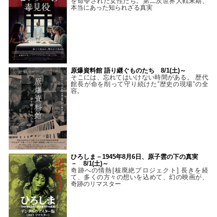
を命令された女性たち。第二次世界大戦末期、
本当にあった知られざる真実
原爆資料館 語り継ぐものたち 8/1(土)～
そこには、忘れてはいけない時間がある。 歴代
館長が命を削って守り続けた”歴史の現場”の全
容。
ひろしま－1945年8月6日、原子雲の下の真実
－ 8/1(土)～
奇跡への情熱[核廃絶プロジェクト] 長きを経
て、多くの方々の想いを込めて、幻の映画が、
奇跡のリマスター