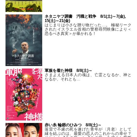
ネタニヤフ調書 汚職と戦争 8/1(土)～7(金),
15(土)～21(金)
はじまりは小さな贈り物だった…。 極秘リーク
されたイスラエル首相の警察尋問映像により＜
恐るべき真実＞が暴かれる！
軍服を着た神様 8/8(土)～
さまよえる日本人の魂は、亡霊となるか、神と
なるか、それとも…
赤い糸 輪廻のひみつ 8/8(土)～
落雷で不慮の死を遂げた青年が〈月老〉として
縁を結ぶのは、最愛の恋人のこれからの幸せ？