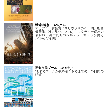
戦場0地点 9/26(土)～
アカデミー賞受賞『マリウポリの20日間』監督
最新作。誰も見たことのないウクライナ侵攻の
最前線－兵士たちのヘルメットカメラが捉え
た“本物”の戦場
沼影市民プール 10/3(土)～
“とあるプールが息を引き取るまでの、49日間の
記録”