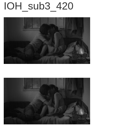
IOH_sub3_420
観
た
い
映
画
は
こ
の
街
で