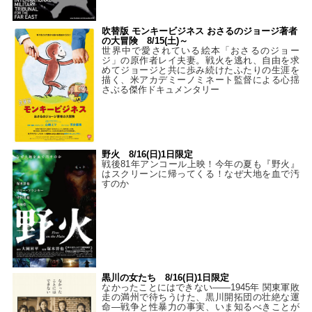
吹替版 モンキービジネス おさるのジョージ著者
の大冒険 8/15(土)～
世界中で愛されている絵本「おさるのジョー
ジ」の原作者レイ夫妻。戦火を逃れ、自由を求
めてジョージと共に歩み続けたふたりの生涯を
描く、米アカデミーノミネート監督による心揺
さぶる傑作ドキュメンタリー
野火 8/16(日)1日限定
戦後81年アンコール上映！今年の夏も『野火』
はスクリーンに帰ってくる！なぜ大地を血で汚
すのか
黒川の女たち 8/16(日)1日限定
なかったことにはできない——1945年 関東軍敗
走の満州で待ちうけた、黒川開拓団の壮絶な運
命―戦争と性暴力の事実、いま知るべきことが