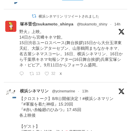
横浜シネマリン リツイートされました
塚本晋也tsukamoto_shinya
@tsukamoto_shiny
·
14h
野火』上映。
14日から宮﨑キネマ館。
15日渋谷ユーロスペース(舞台挨拶)15日から大分玉津東
天紅、大阪シアターセブン、山形鶴岡まちなかキネマ、
名古屋シネマスコーレ。16日、横浜シネマリン、16日か
ら千葉県キネマ旬報シアター(16日舞台挨拶)兵庫宝塚シ
ネ・ピピア。9月11日からフォーラム盛岡。
13
32
X
横浜シネマリン
@ycinemarine
·
13h
【クロストーク】8/8㊏開催決定！#横浜シネマリン
『#軍服を着た神様』15:20回
『#赤い糸輪廻のひみつ』17:45回
各上映後
【ゲスト】