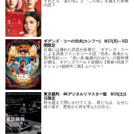
それとも〝あの世〟と〝この世〟を越えた禁断
の恋？
ギデンズ・コーの功夫(カンフー) 8/17(月)～5日
間限定
正義には優れた武芸が必要だ。 ギデンズ・コー
による武侠ファンタジー小説『功夫』発表から
四半世紀―― 『赤い糸 輪廻のひみつ』の製作陣
が贈る、ギデンズワールド全開の【青春×武侠ア
クション×超絶中二病】ムービー！
東京裁判 4Kデジタルリマスター版 8/15(土)1
日限定
時を超えて問いかけてくる… 君たちは、なぜに
繰り返す。歴史から何を学んだのかと。