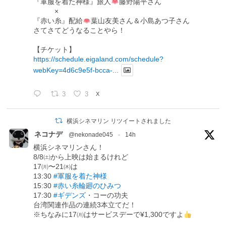
『軍服を着た神様』旅人
藤野陽平さん
×
『赤い糸』配給
葉山友美さん＆小島あつ子さん
さてさてどうなることやら！
【チケット】
https://schedule.eigaland.com/schedule?
webKey=4d6c9e5f-bcca-...
3
3
X
横浜シネマリン リツイートされました
ネコナデ
@nekonade045
·
14h
横浜シネマリンさん！
8/8㈯から上映は始まるけれど
17㈪〜21㈭は
13:30
#軍服を着た神様
15:30
#赤い糸輪廻のひみつ
17:30
#ギデンズ
・コーの功夫
台湾関連作品の連続3本立てだ！
※ちなみに17㈪はサービスデーで¥1,300ですよ