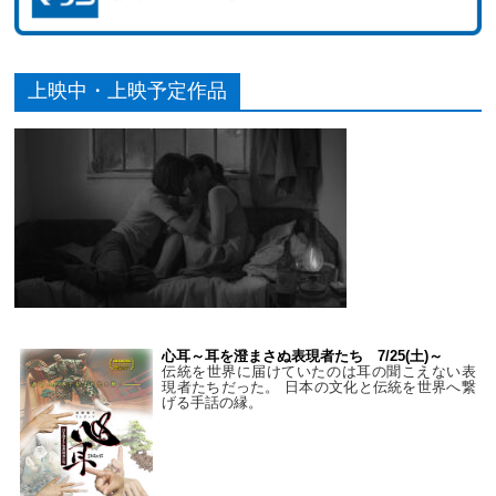
上映中・上映予定作品
心耳～耳を澄まさぬ表現者たち 7/25(土)～
伝統を世界に届けていたのは耳の聞こえない表
現者たちだった。 日本の文化と伝統を世界へ繋
げる手話の縁。