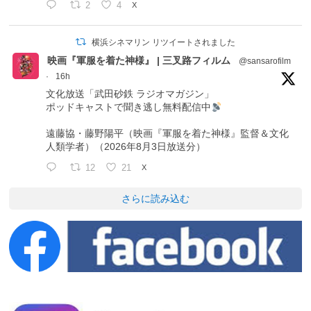
2
4
X
横浜シネマリン リツイートされました
映画『軍服を着た神様』 | 三叉路フィルム
@sansarofilm
·
16h
文化放送「武田砂鉄 ラジオマガジン」
ポッドキャストで聞き逃し無料配信中
遠藤協・藤野陽平（映画『軍服を着た神様』監督＆文化
人類学者）（2026年8月3日放送分）
12
21
X
さらに読み込む