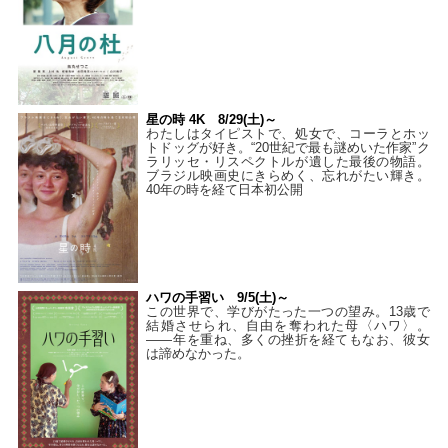
星の時 4K 8/29(土)～
わたしはタイピストで、処⼥で、コーラとホッ
トドッグが好き。“20世紀で最も謎めいた作家”ク
ラリッセ・リスペクトルが遺した最後の物語。
ブラジル映画史にきらめく、忘れがたい輝き。
40年の時を経て⽇本初公開
ハワの手習い 9/5(土)～
この世界で、学びがたった一つの望み。13歳で
結婚させられ、自由を奪われた母〈ハワ〉。
——年を重ね、多くの挫折を経てもなお、彼女
は諦めなかった。