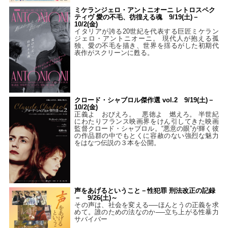
ミケランジェロ・アントニオーニ レトロスペク
ティヴ 愛の不毛、彷徨える魂 9/19(土)－
10/2(金)
イタリアが誇る20世紀を代表する巨匠ミケラン
ジェロ・アントニオーニ。 現代人が抱える孤
独、愛の不毛を描き、世界を揺るがした初期代
表作がスクリーンに甦る。
クロード・シャブロル傑作選 vol.2 9/19(土)－
10/2(金)
正義よ おびえろ。 悪徳よ 燃えろ。 半世紀
にわたりフランス映画界をけん引してきた映画
監督クロード・シャブロル。“悪意の眼”が輝く彼
の作品群の中でもとくに容赦のない強烈な魅力
をはなつ伝説の３本を公開。
声をあげるということ－性犯罪 刑法改正の記録
－ 9/26(土)～
その声は、社会を変える──ほんとうの正義を求
めて。誰のための法なのか──立ち上がる性暴力
サバイバー