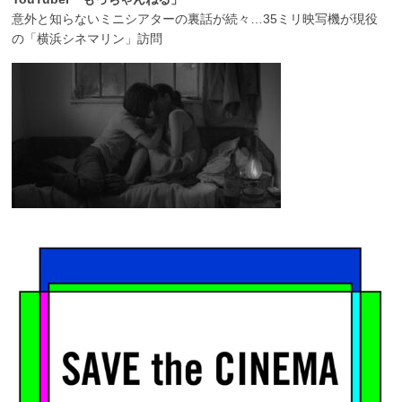
意外と知らないミニシアターの裏話が続々…35ミリ映写機が現役
の「横浜シネマリン」訪問