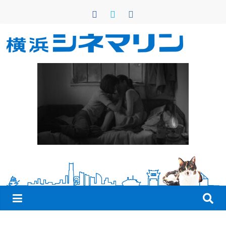
コ
ン
テ
ン
横
ツ
へ
浜
ス
キ
シ
ッ
プ
ネ
マ
リ
ン