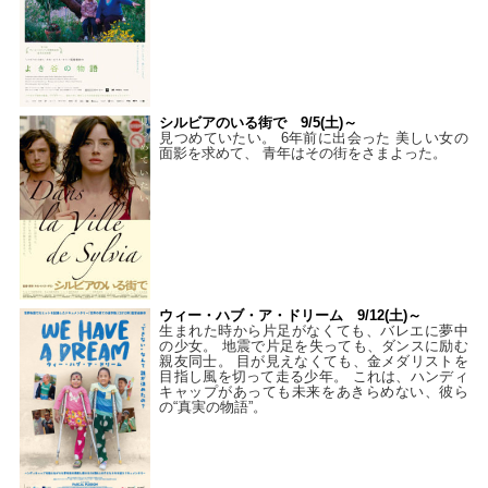
シルビアのいる街で 9/5(土)～
見つめていたい。 6年前に出会った 美しい女の
面影を求めて、 青年はその街をさまよった。
ウィー・ハブ・ア・ドリーム 9/12(土)～
生まれた時から片足がなくても、バレエに夢中
の少女。 地震で片足を失っても、ダンスに励む
親友同士。 目が見えなくても、金メダリストを
目指し風を切って走る少年。 これは、ハンディ
キャップがあっても未来をあきらめない、彼ら
の“真実の物語”。