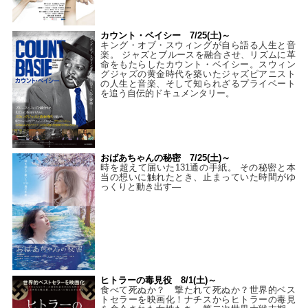
カウント・ベイシー 7/25(土)～
キング・オブ・スウィングが自ら語る人生と音
楽。 ジャズとブルースを融合させ、リズムに革
命をもたらしたカウント・ベイシー。スウィン
グジャズの黄金時代を築いたジャズピアニスト
の人生と音楽、そして知られざるプライベート
を追う自伝的ドキュメンタリー。
おばあちゃんの秘密 7/25(土)～
時を超えて届いた131通の手紙。 その秘密と本
当の想いに触れたとき、止まっていた時間がゆ
っくりと動き出す―
ヒトラーの毒見役 8/1(土)～
食べて死ぬか？ 撃たれて死ぬか？世界的ベス
トセラーを映画化！ナチスからヒトラーの毒見