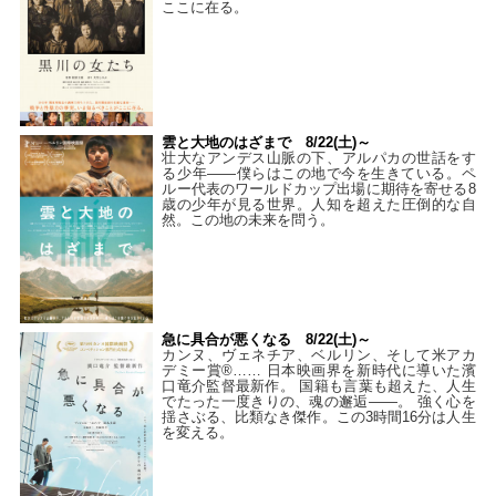
ここに在る。
雲と大地のはざまで 8/22(土)～
壮大なアンデス山脈の下、アルパカの世話をす
る少年――僕らはこの地で今を生きている。ペ
ルー代表のワールドカップ出場に期待を寄せる8
歳の少年が見る世界。人知を超えた圧倒的な自
然。この地の未来を問う。
急に具合が悪くなる 8/22(土)～
カンヌ、ヴェネチア、ベルリン、そして米アカ
デミー賞®…… 日本映画界を新時代に導いた濱
口竜介監督最新作。 国籍も言葉も超えた、人生
でたった一度きりの、魂の邂逅――。 強く心を
揺さぶる、比類なき傑作。この3時間16分は人生
を変える。