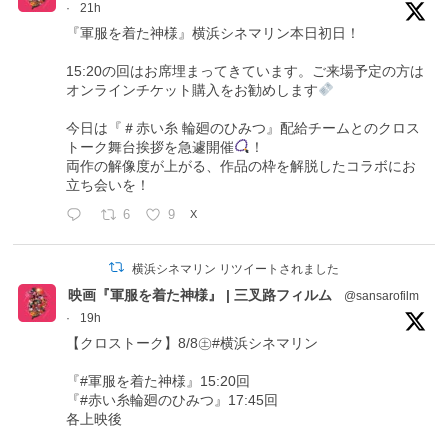
·
21h
『軍服を着た神様』横浜シネマリン本日初日！
15:20の回はお席埋まってきています。ご来場予定の方は
オンラインチケット購入をお勧めします
今日は『＃赤い糸 輪廻のひみつ』配給チームとのクロス
トーク舞台挨拶を急遽開催
！
両作の解像度が上がる、作品の枠を解脱したコラボにお
立ち会いを！
6
9
X
横浜シネマリン リツイートされました
映画『軍服を着た神様』 | 三叉路フィルム
@sansarofilm
·
19h
【クロストーク】8/8㊏#横浜シネマリン
『#軍服を着た神様』15:20回
『#赤い糸輪廻のひみつ』17:45回
各上映後