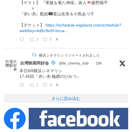
【ゲスト】 『軍服を着た神様』旅人
藤野陽平
×
『赤い糸』配給
葉山友美＆小島あつ子
【チケット】
https://schedule.eigaland.com/schedule?
webKey=4d6c9e5f-bcca-...
3
5
X
横浜シネマリン リツイートされました
台湾映画同好会
@tw_cinema_club
·
18h
本日8/8横浜シネマリン
17:45回『赤い糸 輪廻のひみつ』
2
4
X
さらに読み込む