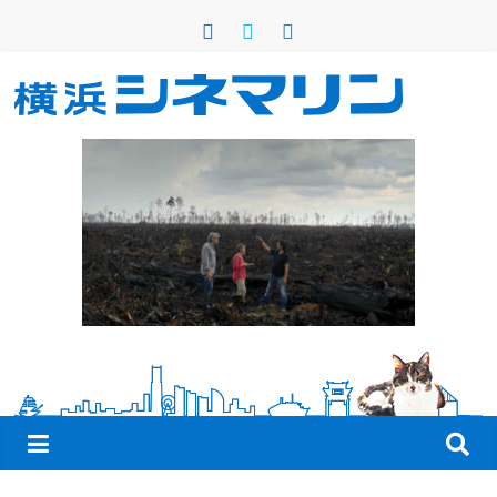
コ
ン
テ
ン
横
ツ
へ
浜
ス
キ
シ
ッ
プ
ネ
マ
リ
ン