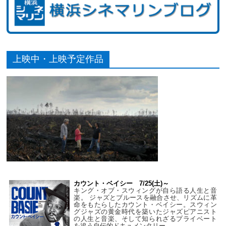
上映中・上映予定作品
カウント・ベイシー 7/25(土)～
キング・オブ・スウィングが自ら語る人生と音
楽。 ジャズとブルースを融合させ、リズムに革
命をもたらしたカウント・ベイシー。スウィン
グジャズの黄金時代を築いたジャズピアニスト
の人生と音楽、そして知られざるプライベート
を追う自伝的ドキュメンタリー。