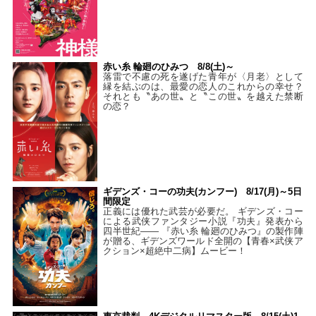
赤い糸 輪廻のひみつ 8/8(土)～
落雷で不慮の死を遂げた青年が〈月老〉として
縁を結ぶのは、最愛の恋人のこれからの幸せ？
それとも〝あの世〟と〝この世〟を越えた禁断
の恋？
ギデンズ・コーの功夫(カンフー) 8/17(月)～5日
間限定
正義には優れた武芸が必要だ。 ギデンズ・コー
による武侠ファンタジー小説『功夫』発表から
四半世紀―― 『赤い糸 輪廻のひみつ』の製作陣
が贈る、ギデンズワールド全開の【青春×武侠ア
クション×超絶中二病】ムービー！