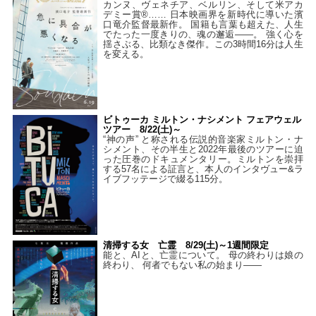
カンヌ、ヴェネチア、ベルリン、そして米アカ
デミー賞®…… 日本映画界を新時代に導いた濱
口竜介監督最新作。 国籍も言葉も超えた、人生
でたった一度きりの、魂の邂逅――。 強く心を
揺さぶる、比類なき傑作。この3時間16分は人生
を変える。
ビトゥーカ ミルトン・ナシメント フェアウェル
ツアー 8/22(土)～
“神の声” と称される伝説的音楽家ミルトン・ナ
シメント、その半生と2022年最後のツアーに迫
った圧巻のドキュメンタリー。ミルトンを崇拝
する57名による証言と、本人のインタヴュー&ラ
イブフッテージで綴る115分。
清掃する女 亡霊 8/29(土)～1週間限定
能と、AIと、亡霊について。 母の終わりは娘の
終わり、 何者でもない私の始まり――