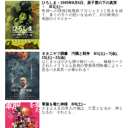
ひろしま－1945年8月6日、原子雲の下の真実
－ 8/1(土)～
奇跡への情熱[核廃絶プロジェクト] 長きを経
て、多くの方々の想いを込めて、幻の映画が、
奇跡のリマスター
ネタニヤフ調書 汚職と戦争 8/1(土)～7(金),
15(土)～21(金)
はじまりは小さな贈り物だった…。 極秘リーク
されたイスラエル首相の警察尋問映像により＜
恐るべき真実＞が暴かれる！
軍服を着た神様 8/8(土)～
さまよえる日本人の魂は、亡霊となるか、神と
なるか、それとも…