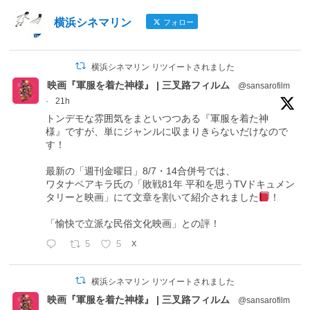
横浜シネマリン
フォロー
横浜シネマリン リツイートされました
映画『軍服を着た神様』 | 三叉路フィルム
@sansarofilm
·
21h
トンデモな雰囲気をまといつつある『軍服を着た神
様』ですが、単にジャンルに収まりきらないだけなので
す！
最新の「週刊金曜日」8/7・14合併号では、
ワタナベアキラ氏の「敗戦81年 平和を思うTVドキュメン
タリーと映画」にて文章を割いて紹介されました
！
「愉快で立派な民俗文化映画」との評！
5
5
X
横浜シネマリン リツイートされました
映画『軍服を着た神様』 | 三叉路フィルム
@sansarofilm