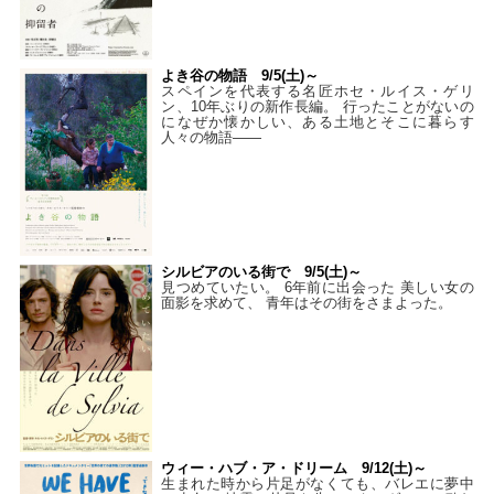
よき谷の物語 9/5(土)～
スペインを代表する名匠ホセ・ルイス・ゲリ
ン、10年ぶりの新作長編。 行ったことがないの
になぜか懐かしい、ある土地とそこに暮らす
人々の物語――
シルビアのいる街で 9/5(土)～
見つめていたい。 6年前に出会った 美しい女の
面影を求めて、 青年はその街をさまよった。
ウィー・ハブ・ア・ドリーム 9/12(土)～
生まれた時から片足がなくても、バレエに夢中