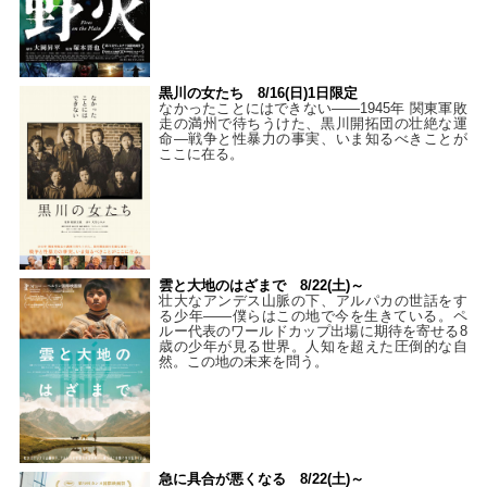
黒川の女たち 8/16(日)1日限定
なかったことにはできない——1945年 関東軍敗
走の満州で待ちうけた、黒川開拓団の壮絶な運
命―戦争と性暴力の事実、いま知るべきことが
ここに在る。
雲と大地のはざまで 8/22(土)～
壮大なアンデス山脈の下、アルパカの世話をす
る少年――僕らはこの地で今を生きている。ペ
ルー代表のワールドカップ出場に期待を寄せる8
歳の少年が見る世界。人知を超えた圧倒的な自
然。この地の未来を問う。
急に具合が悪くなる 8/22(土)～