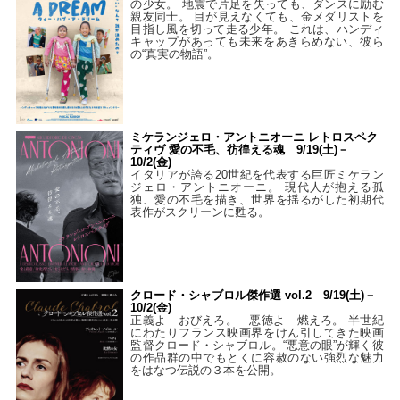
の少女。 地震で片足を失っても、ダンスに励む
親友同士。 目が見えなくても、金メダリストを
目指し風を切って走る少年。 これは、ハンディ
キャップがあっても未来をあきらめない、彼ら
の“真実の物語”。
ミケランジェロ・アントニオーニ レトロスペク
ティヴ 愛の不毛、彷徨える魂 9/19(土)－
10/2(金)
イタリアが誇る20世紀を代表する巨匠ミケラン
ジェロ・アントニオーニ。 現代人が抱える孤
独、愛の不毛を描き、世界を揺るがした初期代
表作がスクリーンに甦る。
クロード・シャブロル傑作選 vol.2 9/19(土)－
10/2(金)
正義よ おびえろ。 悪徳よ 燃えろ。 半世紀
にわたりフランス映画界をけん引してきた映画
監督クロード・シャブロル。“悪意の眼”が輝く彼
の作品群の中でもとくに容赦のない強烈な魅力
をはなつ伝説の３本を公開。