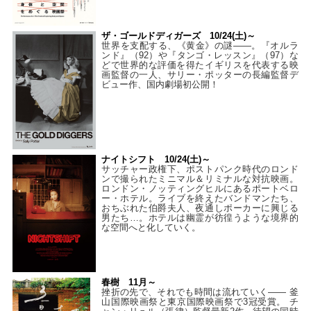
ザ・ゴールドディガーズ 10/24(土)～
世界を支配する、《黄金》の謎――。『オルラ
ンド』（92）や『タンゴ・レッスン』（97）な
どで世界的な評価を得たイギリスを代表する映
画監督の一人、サリー・ポッターの長編監督デ
ビュー作、国内劇場初公開！
ナイトシフト 10/24(土)～
サッチャー政権下、ポストパンク時代のロンド
ンで撮られたミニマル＆リミナルな対抗映画。
ロンドン・ノッティングヒルにあるポートベロ
ー・ホテル。ライブを終えたバンドマンたち、
おちぶれた伯爵夫人、夜通しポーカーに興じる
男たち…。ホテルは幽霊が彷徨うような境界的
な空間へと化していく。
春樹 11月～
挫折の先で、それでも時間は流れていく—— 釜
山国際映画祭と東京国際映画祭で3冠受賞。 チ