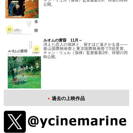
ャン・リュル（張律）監督最新2作、待望の同時
公開。
ルオムの黄昏 11月～
消えた恋人の痕跡と、探すほど遠ざかる道——
釜山国際映画祭と東京国際映画祭で3冠受賞。
チャン・リュル（張律）監督最新2作、待望の同
時公開。
過去の上映作品