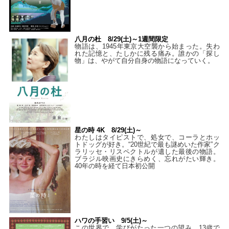
八月の杜 8/29(土)～1週間限定
物語は、1945年東京大空襲から始まった。失わ
れた記憶と、たしかに残る痛み。誰かの「探し
物」は、やがて自分自身の物語になっていく。
星の時 4K 8/29(土)～
わたしはタイピストで、処⼥で、コーラとホッ
トドッグが好き。“20世紀で最も謎めいた作家”ク
ラリッセ・リスペクトルが遺した最後の物語。
ブラジル映画史にきらめく、忘れがたい輝き。
40年の時を経て⽇本初公開
ハワの手習い 9/5(土)～
この世界で、学びがたった一つの望み。13歳で