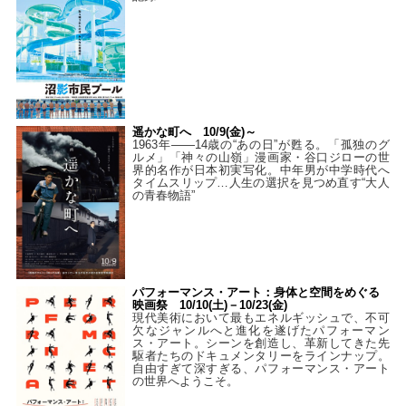
遥かな町へ 10/9(金)～
1963年――14歳の“あの日”が甦る。「孤独のグ
ルメ」「神々の山嶺」漫画家・谷口ジローの世
界的名作が日本初実写化。中年男が中学時代へ
タイムスリップ…人生の選択を見つめ直す“大人
の青春物語”
パフォーマンス・アート：身体と空間をめぐる
映画祭 10/10(土)－10/23(金)
現代美術において最もエネルギッシュで、不可
欠なジャンルへと進化を遂げたパフォーマン
ス・アート。シーンを創造し、革新してきた先
駆者たちのドキュメンタリーをラインナップ。
自由すぎて深すぎる、パフォーマンス・アート
の世界へようこそ。