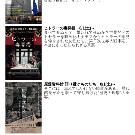
ヒトラーの毒見役 8/1(土)～
食べて死ぬか？ 撃たれて死ぬか？世界的ベス
トセラーを映画化！ナチスからヒトラーの毒見
を命令された女性たち。第二次世界大戦末期、
本当にあった知られざる真実
原爆資料館 語り継ぐものたち 8/1(土)～
そこには、忘れてはいけない時間がある。 歴代
館長が命を削って守り続けた”歴史の現場”の全
容。