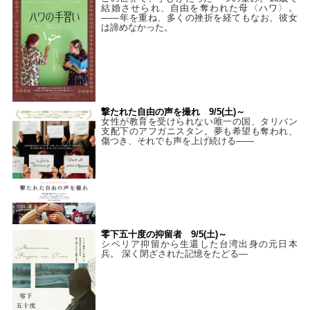
結婚させられ、自由を奪われた母〈ハワ〉。
——年を重ね、多くの挫折を経てもなお、彼女
は諦めなかった。
撃たれた自由の声を撮れ 9/5(土)～
女性が教育を受けられない唯一の国、タリバン
支配下のアフガニスタン。夢も希望も奪われ、
傷つき、それでも声を上げ続ける——
零下五十度の抑留者 9/5(土)～
シベリア抑留から生還した台湾出身の元日本
兵。 深く閉ざされた記憶をたどる—