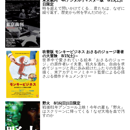
東京裁判 4Kデジタルリマスター版 8/15(土)1
日限定
時を超えて問いかけてくる… 君たちは、なぜに
繰り返す。歴史から何を学んだのかと。
吹替版 モンキービジネス おさるのジョージ著者
の大冒険 8/15(土)～
世界中で愛されている絵本「おさるのジョー
ジ」の原作者レイ夫妻。戦火を逃れ、自由を求
めてジョージと共に歩み続けたふたりの生涯を
描く、米アカデミーノミネート監督による心揺
さぶる傑作ドキュメンタリー
野火 8/16(日)1日限定
戦後81年アンコール上映！今年の夏も『野火』
はスクリーンに帰ってくる！なぜ大地を血で汚
すのか