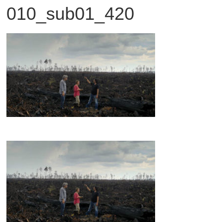
010_sub01_420
観
た
い
映
画
は
こ
の
街
で