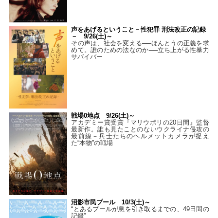
声をあげるということ－性犯罪 刑法改正の記録
－ 9/26(土)～
その声は、社会を変える──ほんとうの正義を求
めて。誰のための法なのか──立ち上がる性暴力
サバイバー
戦場0地点 9/26(土)～
アカデミー賞受賞『マリウポリの20日間』監督
最新作。誰も見たことのないウクライナ侵攻の
最前線－兵士たちのヘルメットカメラが捉え
た“本物”の戦場
沼影市民プール 10/3(土)～
“とあるプールが息を引き取るまでの、49日間の
記録”