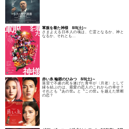
軍服を着た神様 8/8(土)～
さまよえる日本人の魂は、亡霊となるか、神と
なるか、それとも…
赤い糸 輪廻のひみつ 8/8(土)～
落雷で不慮の死を遂げた青年が〈月老〉として
縁を結ぶのは、最愛の恋人のこれからの幸せ？
それとも〝あの世〟と〝この世〟を越えた禁断
の恋？