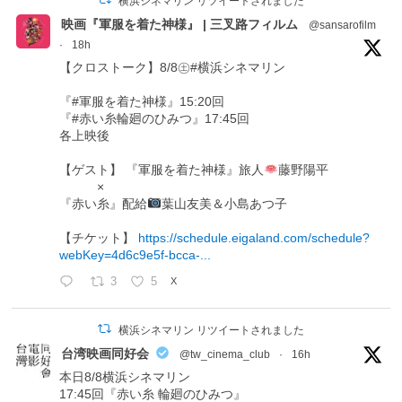
横浜シネマリン リツイートされました
映画『軍服を着た神様』 | 三叉路フィルム
@sansarofilm
·
18h
【クロストーク】8/8㊏#横浜シネマリン
『#軍服を着た神様』15:20回
『#赤い糸輪廻のひみつ』17:45回
各上映後
【ゲスト】 『軍服を着た神様』旅人
藤野陽平
×
『赤い糸』配給
葉山友美＆小島あつ子
【チケット】
https://schedule.eigaland.com/schedule?
webKey=4d6c9e5f-bcca-...
3
5
X
横浜シネマリン リツイートされました
台湾映画同好会
@tw_cinema_club
·
16h
本日8/8横浜シネマリン
17:45回『赤い糸 輪廻のひみつ』