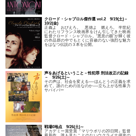
クロード・シャブロル傑作選 vol.2 9/19(土)－
10/2(金)
正義よ おびえろ。 悪徳よ 燃えろ。 半世紀
にわたりフランス映画界をけん引してきた映画
監督クロード・シャブロル。“悪意の眼”が輝く彼
の作品群の中でもとくに容赦のない強烈な魅力
をはなつ伝説の３本を公開。
声をあげるということ－性犯罪 刑法改正の記録
－ 9/26(土)～
その声は、社会を変える──ほんとうの正義を求
めて。誰のための法なのか──立ち上がる性暴力
サバイバー
戦場0地点 9/26(土)～
アカデミー賞受賞『マリウポリの20日間』監督
最新作。誰も見たことのないウクライナ侵攻の