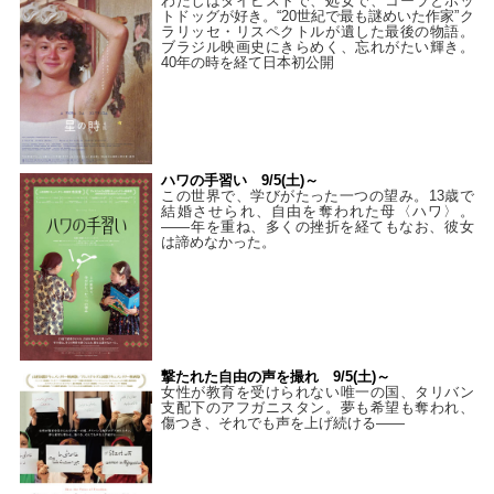
わたしはタイピストで、処⼥で、コーラとホッ
トドッグが好き。“20世紀で最も謎めいた作家”ク
ラリッセ・リスペクトルが遺した最後の物語。
ブラジル映画史にきらめく、忘れがたい輝き。
40年の時を経て⽇本初公開
ハワの手習い 9/5(土)～
この世界で、学びがたった一つの望み。13歳で
結婚させられ、自由を奪われた母〈ハワ〉。
——年を重ね、多くの挫折を経てもなお、彼女
は諦めなかった。
撃たれた自由の声を撮れ 9/5(土)～
女性が教育を受けられない唯一の国、タリバン
支配下のアフガニスタン。夢も希望も奪われ、
傷つき、それでも声を上げ続ける——