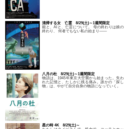
清掃する女 亡霊 8/29(土)～1週間限定
能と、AIと、亡霊について。 母の終わりは娘の
終わり、 何者でもない私の始まり――
八月の杜 8/29(土)～1週間限定
物語は、1945年東京大空襲から始まった。失わ
れた記憶と、たしかに残る痛み。誰かの「探し
物」は、やがて自分自身の物語になっていく。
星の時 4K 8/29(土)～