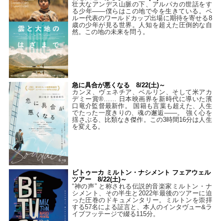
壮大なアンデス山脈の下、アルパカの世話をす
る少年――僕らはこの地で今を生きている。ペ
ルー代表のワールドカップ出場に期待を寄せる8
歳の少年が見る世界。人知を超えた圧倒的な自
然。この地の未来を問う。
急に具合が悪くなる 8/22(土)～
カンヌ、ヴェネチア、ベルリン、そして米アカ
デミー賞®…… 日本映画界を新時代に導いた濱
口竜介監督最新作。 国籍も言葉も超えた、人生
でたった一度きりの、魂の邂逅――。 強く心を
揺さぶる、比類なき傑作。この3時間16分は人生
を変える。
ビトゥーカ ミルトン・ナシメント フェアウェル
ツアー 8/22(土)～
“神の声” と称される伝説的音楽家ミルトン・ナ
シメント、その半生と2022年最後のツアーに迫
った圧巻のドキュメンタリー。ミルトンを崇拝
する57名による証言と、本人のインタヴュー&ラ
イブフッテージで綴る115分。