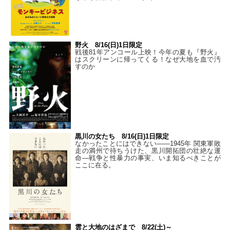
野火 8/16(日)1日限定
戦後81年アンコール上映！今年の夏も『野火』
はスクリーンに帰ってくる！なぜ大地を血で汚
すのか
黒川の女たち 8/16(日)1日限定
なかったことにはできない——1945年 関東軍敗
走の満州で待ちうけた、黒川開拓団の壮絶な運
命―戦争と性暴力の事実、いま知るべきことが
ここに在る。
雲と大地のはざまで 8/22(土)～