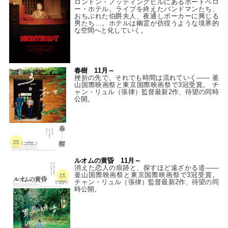
ロンドン・ノッティングヒルにあるポートベロ
ー・ホテル。ライブを終えたバンドマンたち、
おちぶれた伯爵夫人、夜通しポーカーに興じる
男たち…。ホテルは幽霊が彷徨うような境界的
な空間へと化していく。
春樹 11月～
挫折の先で、それでも時間は流れていく—— 釜
山国際映画祭と東京国際映画祭で3冠受賞。 チ
ャン・リュル（張律）監督最新2作、待望の同時
公開。
ルオムの黄昏 11月～
消えた恋人の痕跡と、探すほど遠ざかる道——
釜山国際映画祭と東京国際映画祭で3冠受賞。
チャン・リュル（張律）監督最新2作、待望の同
時公開。