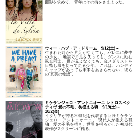
面影を求めて、 青年はその街をさまよった。
ウィー・ハブ・ア・ドリーム 9/12(土)～
生まれた時から片足がなくても、バレエに夢中
の少女。 地震で片足を失っても、ダンスに励む
親友同士。 目が見えなくても、金メダリストを
目指し風を切って走る少年。 これは、ハンディ
キャップがあっても未来をあきらめない、彼ら
の“真実の物語”。
ミケランジェロ・アントニオーニ レトロスペク
ティヴ 愛の不毛、彷徨える魂 9/19(土)－
10/2(金)
イタリアが誇る20世紀を代表する巨匠ミケラン
ジェロ・アントニオーニ。 現代人が抱える孤
独、愛の不毛を描き、世界を揺るがした初期代
表作がスクリーンに甦る。