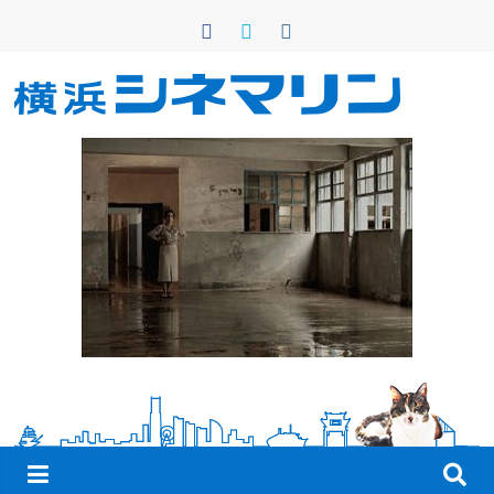
コ
ン
テ
ン
横
ツ
へ
浜
ス
キ
シ
ッ
プ
ネ
マ
リ
ン