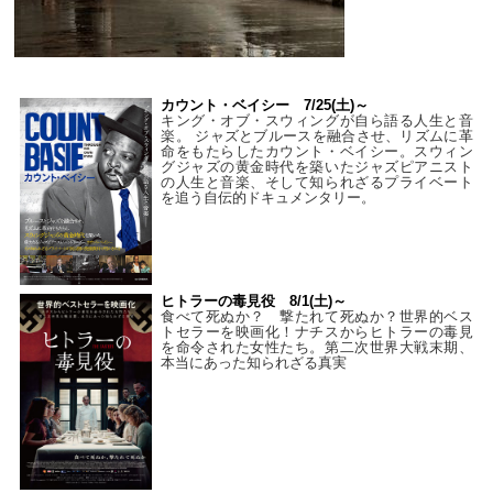
カウント・ベイシー 7/25(土)～
キング・オブ・スウィングが自ら語る人生と音
楽。 ジャズとブルースを融合させ、リズムに革
命をもたらしたカウント・ベイシー。スウィン
グジャズの黄金時代を築いたジャズピアニスト
の人生と音楽、そして知られざるプライベート
を追う自伝的ドキュメンタリー。
ヒトラーの毒見役 8/1(土)～
食べて死ぬか？ 撃たれて死ぬか？世界的ベス
トセラーを映画化！ナチスからヒトラーの毒見
を命令された女性たち。第二次世界大戦末期、
本当にあった知られざる真実