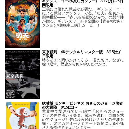
ギデンズ・コーの功夫(カンフー) 8/17(月)～5日
間限定
正義には優れた武芸が必要だ。 ギデンズ・コー
による武侠ファンタジー小説『功夫』発表から
四半世紀―― 『赤い糸 輪廻のひみつ』の製作陣
が贈る、ギデンズワールド全開の【青春×武侠ア
クション×超絶中二病】ムービー！
東京裁判 4Kデジタルリマスター版 8/15(土)1
日限定
時を超えて問いかけてくる… 君たちは、なぜに
繰り返す。歴史から何を学んだのかと。
吹替版 モンキービジネス おさるのジョージ著者
の大冒険 8/15(土)～
世界中で愛されている絵本「おさるのジョー
ジ」の原作者レイ夫妻。戦火を逃れ、自由を求
めてジョージと共に歩み続けたふたりの生涯を
描く、米アカデミーノミネート監督による心揺
さぶる傑作ドキュメンタリー