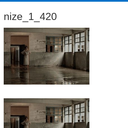
観
nize_1_420
た
い
映
画
は
こ
の
街
で