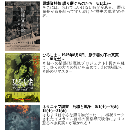
原爆資料館 語り継ぐものたち 8/1(土)～
そこには、忘れてはいけない時間がある。 歴代
館長が命を削って守り続けた”歴史の現場”の全
容。
ひろしま－1945年8月6日、原子雲の下の真実
－ 8/1(土)～
奇跡への情熱[核廃絶プロジェクト] 長きを経
て、多くの方々の想いを込めて、幻の映画が、
奇跡のリマスター
ネタニヤフ調書 汚職と戦争 8/1(土)～7(金),
15(土)～21(金)
はじまりは小さな贈り物だった…。 極秘リーク
されたイスラエル首相の警察尋問映像により＜
恐るべき真実＞が暴かれる！