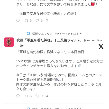
タリーと映画」にて文章を割いて紹介されました
！
「愉快で立派な民俗文化映画」との評！
5
5
X
横浜シネマリン リツイートされました
映画『軍服を着た神様』 | 三叉路フィルム
@sansarofilm
·
19h
『軍服を着た神様』横浜シネマリン本日初日！
15:20の回はお席埋まってきています。ご来場予定の方は
オンラインチケット購入をお勧めします
今日は『＃赤い糸 輪廻のひみつ』配給チームとのクロス
トーク舞台挨拶を急遽開催
！
両作の解像度が上がる、作品の枠を解脱したコラボにお
立ち会いを！
6
9
X