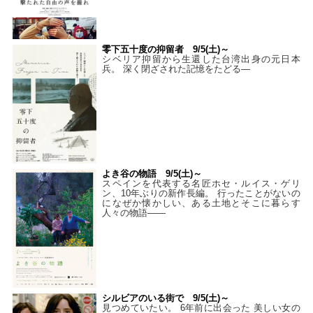
零下五十度の抑留者 9/5(土)～
シベリア抑留から生還した台湾出身の元日本
兵。 深く閉ざされた記憶をたどる—
よき谷の物語 9/5(土)～
スペインを代表する名匠ホセ・ルイス・ゲリ
ン、10年ぶりの新作長編。 行ったことがないの
になぜか懐かしい、ある土地とそこに暮らす
人々の物語――
シルビアのいる街で 9/5(土)～
見つめていたい。 6年前に出会った 美しい女の