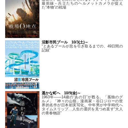
最前線－兵士たちのヘルメットカメラが捉え
た“本物”の戦場
沼影市民プール 10/3(土)～
“とあるプールが息を引き取るまでの、49日間の
記録”
遥かな町へ 10/9(金)～
1963年――14歳の“あの日”が甦る。「孤独のグ
ルメ」「神々の山嶺」漫画家・谷口ジローの世
界的名作が日本初実写化。中年男が中学時代へ
タイムスリップ…人生の選択を見つめ直す“大人
の青春物語”