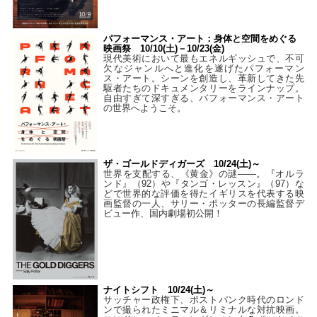
パフォーマンス・アート：身体と空間をめぐる
映画祭 10/10(土)－10/23(金)
現代美術において最もエネルギッシュで、不可
欠なジャンルへと進化を遂げたパフォーマン
ス・アート。シーンを創造し、革新してきた先
駆者たちのドキュメンタリーをラインナップ。
自由すぎて深すぎる、パフォーマンス・アート
の世界へようこそ。
ザ・ゴールドディガーズ 10/24(土)～
世界を支配する、《黄金》の謎――。『オルラ
ンド』（92）や『タンゴ・レッスン』（97）な
どで世界的な評価を得たイギリスを代表する映
画監督の一人、サリー・ポッターの長編監督デ
ビュー作、国内劇場初公開！
ナイトシフト 10/24(土)～
サッチャー政権下、ポストパンク時代のロンド
ンで撮られたミニマル＆リミナルな対抗映画。