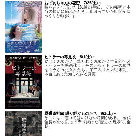
おばあちゃんの秘密 7/25(土)～
時を超えて届いた131通の手紙。 その秘密と本
当の想いに触れたとき、止まっていた時間がゆ
っくりと動き出す―
ヒトラーの毒見役 8/1(土)～
食べて死ぬか？ 撃たれて死ぬか？世界的ベス
トセラーを映画化！ナチスからヒトラーの毒見
を命令された女性たち。第二次世界大戦末期、
本当にあった知られざる真実
原爆資料館 語り継ぐものたち 8/1(土)～
そこには、忘れてはいけない時間がある。 歴代
館長が命を削って守り続けた”歴史の現場”の全
容。