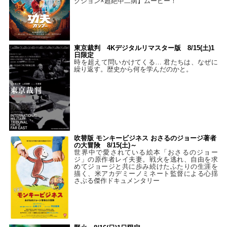
クション×超絶中二病】ムービー！
東京裁判 4Kデジタルリマスター版 8/15(土)1
日限定
時を超えて問いかけてくる… 君たちは、なぜに
繰り返す。歴史から何を学んだのかと。
吹替版 モンキービジネス おさるのジョージ著者
の大冒険 8/15(土)～
世界中で愛されている絵本「おさるのジョー
ジ」の原作者レイ夫妻。戦火を逃れ、自由を求
めてジョージと共に歩み続けたふたりの生涯を
描く、米アカデミーノミネート監督による心揺
さぶる傑作ドキュメンタリー