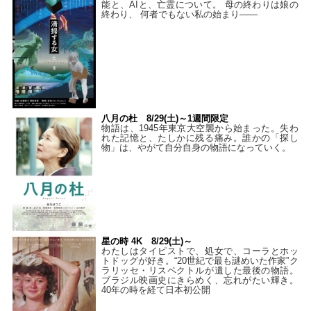
能と、AIと、亡霊について。 母の終わりは娘の
終わり、 何者でもない私の始まり――
八月の杜 8/29(土)～1週間限定
物語は、1945年東京大空襲から始まった。失わ
れた記憶と、たしかに残る痛み。誰かの「探し
物」は、やがて自分自身の物語になっていく。
星の時 4K 8/29(土)～
わたしはタイピストで、処⼥で、コーラとホッ
トドッグが好き。“20世紀で最も謎めいた作家”ク
ラリッセ・リスペクトルが遺した最後の物語。
ブラジル映画史にきらめく、忘れがたい輝き。
40年の時を経て⽇本初公開