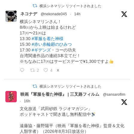
横浜シネマリン リツイートされました
ネコナデ
@nekonade045
·
14h
横浜シネマリンさん！
8/8㈯から上映は始まるけれど
17㈪〜21㈭は
13:30
#軍服を着た神様
15:30
#赤い糸輪廻のひみつ
17:30
#ギデンズ
・コーの功夫
台湾関連作品の連続3本立てだ！
※ちなみに17㈪はサービスデーで¥1,300ですよ
2
4
X
横浜シネマリン リツイートされました
映画『軍服を着た神様』 | 三叉路フィルム
@sansarofilm
·
16h
文化放送「武田砂鉄 ラジオマガジン」
ポッドキャストで聞き逃し無料配信中
遠藤協・藤野陽平（映画『軍服を着た神様』監督＆文化
人類学者）（2026年8月3日放送分）