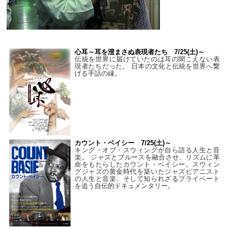
心耳～耳を澄まさぬ表現者たち 7/25(土)～
伝統を世界に届けていたのは耳の聞こえない表
現者たちだった。 日本の文化と伝統を世界へ繋
げる手話の縁。
カウント・ベイシー 7/25(土)～
キング・オブ・スウィングが自ら語る人生と音
楽。 ジャズとブルースを融合させ、リズムに革
命をもたらしたカウント・ベイシー。スウィン
グジャズの黄金時代を築いたジャズピアニスト
の人生と音楽、そして知られざるプライベート
を追う自伝的ドキュメンタリー。