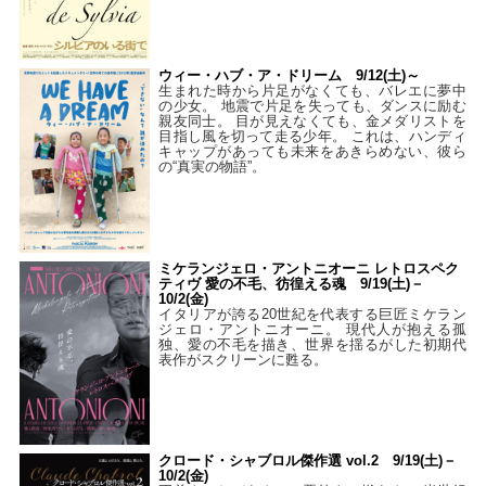
ウィー・ハブ・ア・ドリーム 9/12(土)～
生まれた時から片足がなくても、バレエに夢中
の少女。 地震で片足を失っても、ダンスに励む
親友同士。 目が見えなくても、金メダリストを
目指し風を切って走る少年。 これは、ハンディ
キャップがあっても未来をあきらめない、彼ら
の“真実の物語”。
ミケランジェロ・アントニオーニ レトロスペク
ティヴ 愛の不毛、彷徨える魂 9/19(土)－
10/2(金)
イタリアが誇る20世紀を代表する巨匠ミケラン
ジェロ・アントニオーニ。 現代人が抱える孤
独、愛の不毛を描き、世界を揺るがした初期代
表作がスクリーンに甦る。
クロード・シャブロル傑作選 vol.2 9/19(土)－
10/2(金)