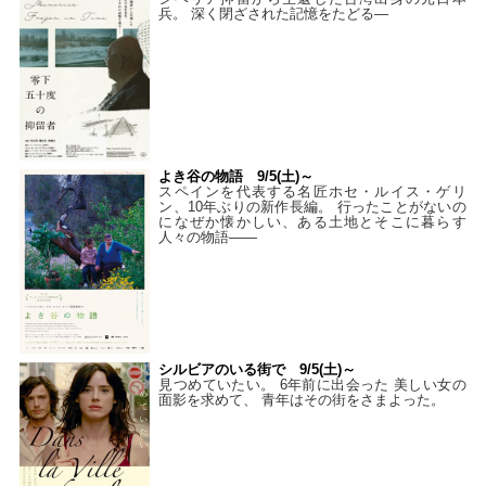
兵。 深く閉ざされた記憶をたどる—
よき谷の物語 9/5(土)～
スペインを代表する名匠ホセ・ルイス・ゲリ
ン、10年ぶりの新作長編。 行ったことがないの
になぜか懐かしい、ある土地とそこに暮らす
人々の物語――
シルビアのいる街で 9/5(土)～
見つめていたい。 6年前に出会った 美しい女の
面影を求めて、 青年はその街をさまよった。