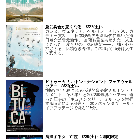
急に具合が悪くなる 8/22(土)～
カンヌ、ヴェネチア、ベルリン、そして米アカ
デミー賞®…… 日本映画界を新時代に導いた濱
口竜介監督最新作。 国籍も言葉も超えた、人生
でたった一度きりの、魂の邂逅――。 強く心を
揺さぶる、比類なき傑作。この3時間16分は人生
を変える。
ビトゥーカ ミルトン・ナシメント フェアウェル
ツアー 8/22(土)～
“神の声” と称される伝説的音楽家ミルトン・ナ
シメント、その半生と2022年最後のツアーに迫
った圧巻のドキュメンタリー。ミルトンを崇拝
する57名による証言と、本人のインタヴュー&ラ
イブフッテージで綴る115分。
清掃する女 亡霊 8/29(土)～1週間限定