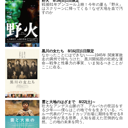
野火 8/16(日)1日限定
戦後81年アンコール上映！今年の夏も『野火』
はスクリーンに帰ってくる！なぜ大地を血で汚
すのか
黒川の女たち 8/16(日)1日限定
なかったことにはできない——1945年 関東軍敗
走の満州で待ちうけた、黒川開拓団の壮絶な運
命―戦争と性暴力の事実、いま知るべきことが
ここに在る。
雲と大地のはざまで 8/22(土)～
壮大なアンデス山脈の下、アルパカの世話をす
る少年――僕らはこの地で今を生きている。ペ
ルー代表のワールドカップ出場に期待を寄せる8
歳の少年が見る世界。人知を超えた圧倒的な自
然。この地の未来を問う。