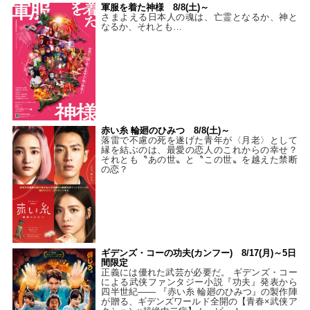
軍服を着た神様 8/8(土)～
さまよえる日本人の魂は、亡霊となるか、神と
なるか、それとも…
赤い糸 輪廻のひみつ 8/8(土)～
落雷で不慮の死を遂げた青年が〈月老〉として
縁を結ぶのは、最愛の恋人のこれからの幸せ？
それとも〝あの世〟と〝この世〟を越えた禁断
の恋？
ギデンズ・コーの功夫(カンフー) 8/17(月)～5日
間限定
正義には優れた武芸が必要だ。 ギデンズ・コー
による武侠ファンタジー小説『功夫』発表から
四半世紀―― 『赤い糸 輪廻のひみつ』の製作陣
が贈る、ギデンズワールド全開の【青春×武侠ア