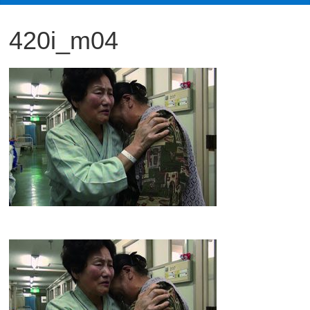
観
420i_m04
た
い
映
画
は
こ
の
街
で