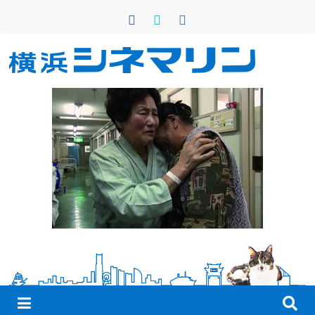
コ
ン
テ
ン
横
ツ
へ
浜
ス
キ
シ
ッ
プ
ネ
マ
リ
ン