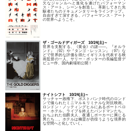
欠なジャンルへと進化を遂げたパフォーマン
ス・アート。シーンを創造し、革新してきた先
駆者たちのドキュメンタリーをラインナップ。
自由すぎて深すぎる、パフォーマンス・アート
の世界へようこそ。
ザ・ゴールドディガーズ 10/24(土)～
世界を支配する、《黄金》の謎――。『オルラ
ンド』（92）や『タンゴ・レッスン』（97）な
どで世界的な評価を得たイギリスを代表する映
画監督の一人、サリー・ポッターの長編監督デ
ビュー作、国内劇場初公開！
ナイトシフト 10/24(土)～
サッチャー政権下、ポストパンク時代のロンド
ンで撮られたミニマル＆リミナルな対抗映画。
ロンドン・ノッティングヒルにあるポートベロ
ー・ホテル。ライブを終えたバンドマンたち、
おちぶれた伯爵夫人、夜通しポーカーに興じる
男たち…。ホテルは幽霊が彷徨うような境界的
な空間へと化していく。