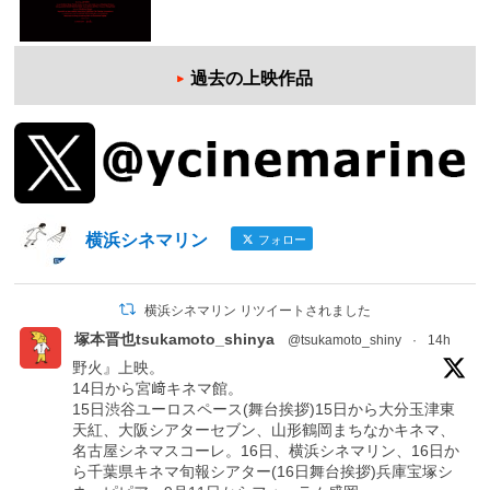
過去の上映作品
横浜シネマリン
フォロー
横浜シネマリン リツイートされました
塚本晋也tsukamoto_shinya
@tsukamoto_shiny
·
14h
野火』上映。
14日から宮﨑キネマ館。
15日渋谷ユーロスペース(舞台挨拶)15日から大分玉津東
天紅、大阪シアターセブン、山形鶴岡まちなかキネマ、
名古屋シネマスコーレ。16日、横浜シネマリン、16日か
ら千葉県キネマ旬報シアター(16日舞台挨拶)兵庫宝塚シ