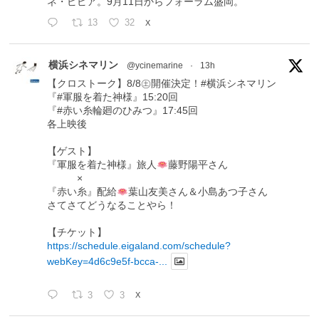
ネ・ピピア。9月11日からフォーラム盛岡。
13
32
X
横浜シネマリン
@ycinemarine
·
13h
【クロストーク】8/8㊏開催決定！#横浜シネマリン
『#軍服を着た神様』15:20回
『#赤い糸輪廻のひみつ』17:45回
各上映後
【ゲスト】
『軍服を着た神様』旅人
藤野陽平さん
×
『赤い糸』配給
葉山友美さん＆小島あつ子さん
さてさてどうなることやら！
【チケット】
https://schedule.eigaland.com/schedule?
webKey=4d6c9e5f-bcca-...
3
3
X