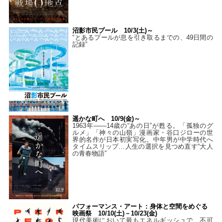
沼影市民プール 10/3(土)～
“とあるプールが息を引き取るまでの、49日間の
記録”
遥かな町へ 10/9(金)～
1963年――14歳の“あの日”が甦る。「孤独のグ
ルメ」「神々の山嶺」漫画家・谷口ジローの世
界的名作が日本初実写化。中年男が中学時代へ
タイムスリップ…人生の選択を見つめ直す“大人
の青春物語”
パフォーマンス・アート：身体と空間をめぐる
映画祭 10/10(土)－10/23(金)
現代美術において最もエネルギッシュで、不可