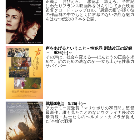
正義よ おびえろ。 悪徳よ 燃えろ。 半世紀
にわたりフランス映画界をけん引してきた映画
監督クロード・シャブロル。“悪意の眼”が輝く彼
の作品群の中でもとくに容赦のない強烈な魅力
をはなつ伝説の３本を公開。
声をあげるということ－性犯罪 刑法改正の記録
－ 9/26(土)～
その声は、社会を変える──ほんとうの正義を求
めて。誰のための法なのか──立ち上がる性暴力
サバイバー
戦場0地点 9/26(土)～
アカデミー賞受賞『マリウポリの20日間』監督
最新作。誰も見たことのないウクライナ侵攻の
最前線－兵士たちのヘルメットカメラが捉え
た“本物”の戦場