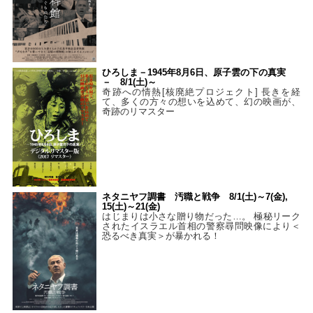
ひろしま－1945年8月6日、原子雲の下の真実
－ 8/1(土)～
奇跡への情熱[核廃絶プロジェクト] 長きを経
て、多くの方々の想いを込めて、幻の映画が、
奇跡のリマスター
ネタニヤフ調書 汚職と戦争 8/1(土)～7(金),
15(土)～21(金)
はじまりは小さな贈り物だった…。 極秘リーク
されたイスラエル首相の警察尋問映像により＜
恐るべき真実＞が暴かれる！