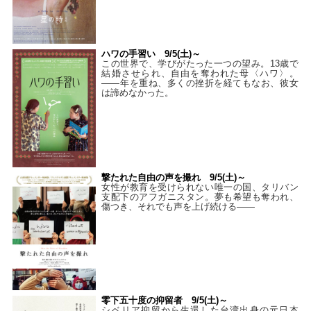
ハワの手習い 9/5(土)～
この世界で、学びがたった一つの望み。13歳で
結婚させられ、自由を奪われた母〈ハワ〉。
——年を重ね、多くの挫折を経てもなお、彼女
は諦めなかった。
撃たれた自由の声を撮れ 9/5(土)～
女性が教育を受けられない唯一の国、タリバン
支配下のアフガニスタン。夢も希望も奪われ、
傷つき、それでも声を上げ続ける——
零下五十度の抑留者 9/5(土)～
シベリア抑留から生還した台湾出身の元日本