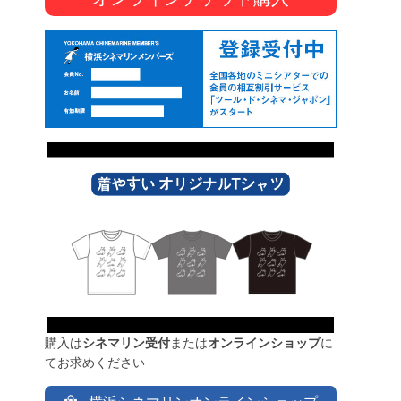
購入は
シネマリン受付
または
オンラインショップ
に
てお求めください