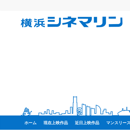
コ
ン
テ
横
ン
ツ
へ
浜
ス
キ
シ
ッ
プ
ネ
マ
リ
ン
ホーム
現在上映作品
近日上映作品
マンスリー