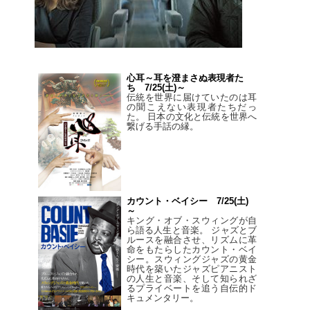
心耳～耳を澄まさぬ表現者た
ち 7/25(土)～
伝統を世界に届けていたのは耳
の聞こえない表現者たちだっ
た。 日本の文化と伝統を世界へ
繋げる手話の縁。
カウント・ベイシー 7/25(土)
～
キング・オブ・スウィングが自
ら語る人生と音楽。 ジャズとブ
ルースを融合させ、リズムに革
命をもたらしたカウント・ベイ
シー。スウィングジャズの黄金
時代を築いたジャズピアニスト
の人生と音楽、そして知られざ
るプライベートを追う自伝的ド
キュメンタリー。