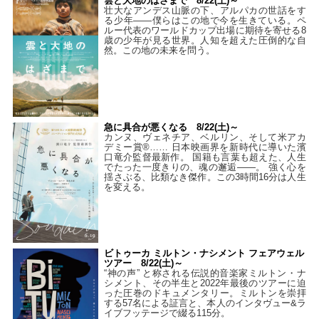
雲と大地のはざまで 8/22(土)～
壮大なアンデス山脈の下、アルパカの世話をす
る少年――僕らはこの地で今を生きている。ペ
ルー代表のワールドカップ出場に期待を寄せる8
歳の少年が見る世界。人知を超えた圧倒的な自
然。この地の未来を問う。
急に具合が悪くなる 8/22(土)～
カンヌ、ヴェネチア、ベルリン、そして米アカ
デミー賞®…… 日本映画界を新時代に導いた濱
口竜介監督最新作。 国籍も言葉も超えた、人生
でたった一度きりの、魂の邂逅――。 強く心を
揺さぶる、比類なき傑作。この3時間16分は人生
を変える。
ビトゥーカ ミルトン・ナシメント フェアウェル
ツアー 8/22(土)～
“神の声” と称される伝説的音楽家ミルトン・ナ
シメント、その半生と2022年最後のツアーに迫
った圧巻のドキュメンタリー。ミルトンを崇拝
する57名による証言と、本人のインタヴュー&ラ
イブフッテージで綴る115分。