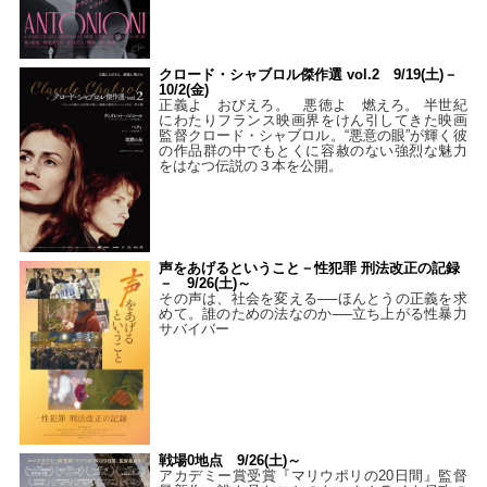
クロード・シャブロル傑作選 vol.2 9/19(土)－
10/2(金)
正義よ おびえろ。 悪徳よ 燃えろ。 半世紀
にわたりフランス映画界をけん引してきた映画
監督クロード・シャブロル。“悪意の眼”が輝く彼
の作品群の中でもとくに容赦のない強烈な魅力
をはなつ伝説の３本を公開。
声をあげるということ－性犯罪 刑法改正の記録
－ 9/26(土)～
その声は、社会を変える──ほんとうの正義を求
めて。誰のための法なのか──立ち上がる性暴力
サバイバー
戦場0地点 9/26(土)～
アカデミー賞受賞『マリウポリの20日間』監督