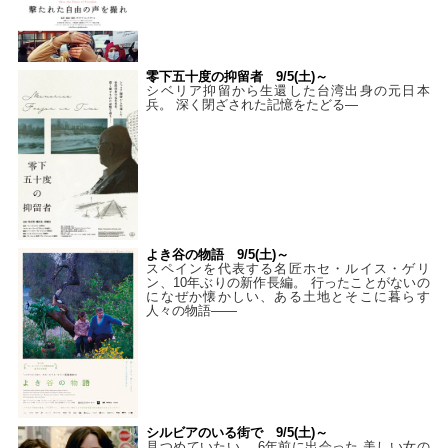
零下五十度の抑留者 9/5(土)～
シベリア抑留から生還した台湾出身の元日本
兵。 深く閉ざされた記憶をたどる—
よき谷の物語 9/5(土)～
スペインを代表する名匠ホセ・ルイス・ゲリ
ン、10年ぶりの新作長編。 行ったことがないの
になぜか懐かしい、ある土地とそこに暮らす
人々の物語――
シルビアのいる街で 9/5(土)～
見つめていたい。 6年前に出会った 美しい女の