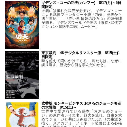
ギデンズ・コーの功夫(カンフー) 8/17(月)～5日
間限定
正義には優れた武芸が必要だ。 ギデンズ・コー
による武侠ファンタジー小説『功夫』発表から
四半世紀―― 『赤い糸 輪廻のひみつ』の製作陣
が贈る、ギデンズワールド全開の【青春×武侠ア
クション×超絶中二病】ムービー！
東京裁判 4Kデジタルリマスター版 8/15(土)1
日限定
時を超えて問いかけてくる… 君たちは、なぜに
繰り返す。歴史から何を学んだのかと。
吹替版 モンキービジネス おさるのジョージ著者
の大冒険 8/15(土)～
世界中で愛されている絵本「おさるのジョー
ジ」の原作者レイ夫妻。戦火を逃れ、自由を求
めてジョージと共に歩み続けたふたりの生涯を
描く、米アカデミーノミネート監督による心揺