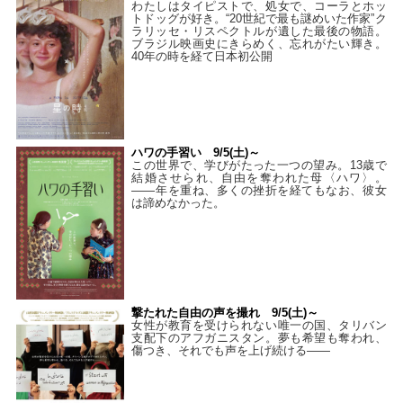
わたしはタイピストで、処⼥で、コーラとホッ
トドッグが好き。“20世紀で最も謎めいた作家”ク
ラリッセ・リスペクトルが遺した最後の物語。
ブラジル映画史にきらめく、忘れがたい輝き。
40年の時を経て⽇本初公開
ハワの手習い 9/5(土)～
この世界で、学びがたった一つの望み。13歳で
結婚させられ、自由を奪われた母〈ハワ〉。
——年を重ね、多くの挫折を経てもなお、彼女
は諦めなかった。
撃たれた自由の声を撮れ 9/5(土)～
女性が教育を受けられない唯一の国、タリバン
支配下のアフガニスタン。夢も希望も奪われ、
傷つき、それでも声を上げ続ける——