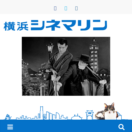
コ
ン
テ
ン
横
ツ
へ
浜
ス
キ
シ
ッ
プ
ネ
マ
リ
ン