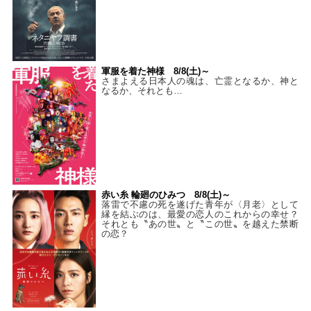
軍服を着た神様 8/8(土)～
さまよえる日本人の魂は、亡霊となるか、神と
なるか、それとも…
赤い糸 輪廻のひみつ 8/8(土)～
落雷で不慮の死を遂げた青年が〈月老〉として
縁を結ぶのは、最愛の恋人のこれからの幸せ？
それとも〝あの世〟と〝この世〟を越えた禁断
の恋？