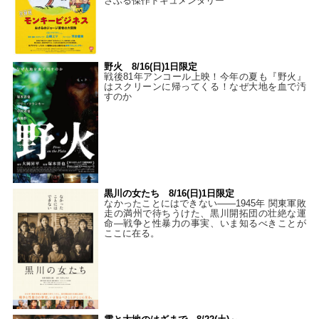
さぶる傑作ドキュメンタリー
野火 8/16(日)1日限定
戦後81年アンコール上映！今年の夏も『野火』
はスクリーンに帰ってくる！なぜ大地を血で汚
すのか
黒川の女たち 8/16(日)1日限定
なかったことにはできない——1945年 関東軍敗
走の満州で待ちうけた、黒川開拓団の壮絶な運
命―戦争と性暴力の事実、いま知るべきことが
ここに在る。