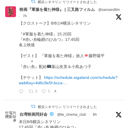
横浜シネマリン リツイートされました
映画『軍服を着た神様』 | 三叉路フィルム
@sansarofilm
·
7h
【クロストーク】8/8㊏#横浜シネマリン
『#軍服を着た神様』15:20回
『#赤い糸輪廻のひみつ』17:45回
各上映後
【ゲスト】 『軍服を着た神様』旅人
藤野陽平
×
『赤い糸』配給
葉山友美＆小島あつ子
【チケット】
https://schedule.eigaland.com/schedule?
webKey=4d6c9e5f-bcca-...
3
5
X
横浜シネマリン リツイートされました
台湾映画同好会
@tw_cinema_club
·
6h
本日8/8横浜シネマリン
17:45回『赤い糸 輪廻のひみつ』