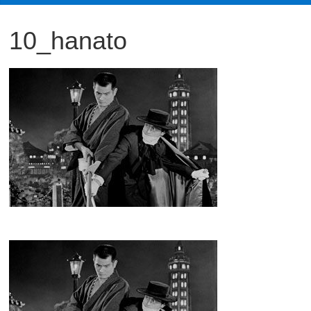
観
10_hanato
た
い
映
画
は
こ
の
街
で