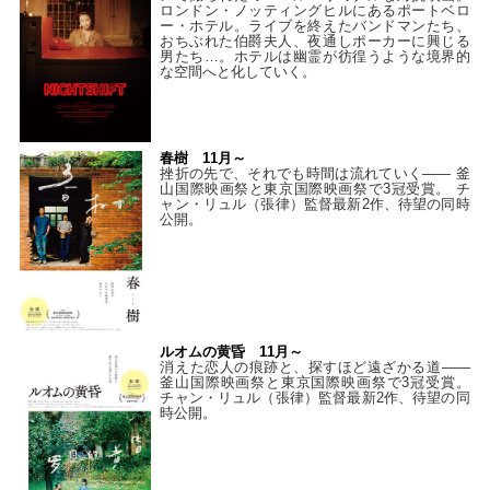
ロンドン・ノッティングヒルにあるポートベロ
ー・ホテル。ライブを終えたバンドマンたち、
おちぶれた伯爵夫人、夜通しポーカーに興じる
男たち…。ホテルは幽霊が彷徨うような境界的
な空間へと化していく。
春樹 11月～
挫折の先で、それでも時間は流れていく—— 釜
山国際映画祭と東京国際映画祭で3冠受賞。 チ
ャン・リュル（張律）監督最新2作、待望の同時
公開。
ルオムの黄昏 11月～
消えた恋人の痕跡と、探すほど遠ざかる道——
釜山国際映画祭と東京国際映画祭で3冠受賞。
チャン・リュル（張律）監督最新2作、待望の同
時公開。