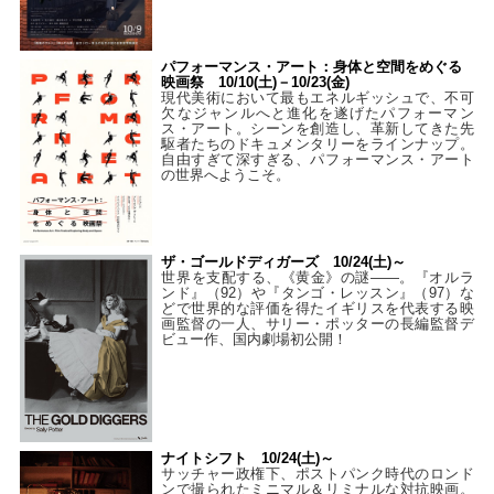
パフォーマンス・アート：身体と空間をめぐる
映画祭 10/10(土)－10/23(金)
現代美術において最もエネルギッシュで、不可
欠なジャンルへと進化を遂げたパフォーマン
ス・アート。シーンを創造し、革新してきた先
駆者たちのドキュメンタリーをラインナップ。
自由すぎて深すぎる、パフォーマンス・アート
の世界へようこそ。
ザ・ゴールドディガーズ 10/24(土)～
世界を支配する、《黄金》の謎――。『オルラ
ンド』（92）や『タンゴ・レッスン』（97）な
どで世界的な評価を得たイギリスを代表する映
画監督の一人、サリー・ポッターの長編監督デ
ビュー作、国内劇場初公開！
ナイトシフト 10/24(土)～
サッチャー政権下、ポストパンク時代のロンド
ンで撮られたミニマル＆リミナルな対抗映画。