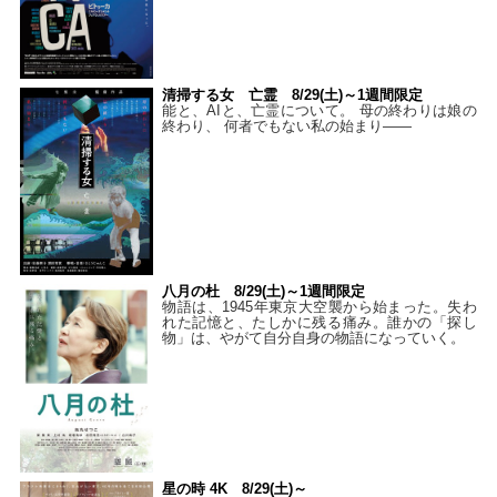
清掃する女 亡霊 8/29(土)～1週間限定
能と、AIと、亡霊について。 母の終わりは娘の
終わり、 何者でもない私の始まり――
八月の杜 8/29(土)～1週間限定
物語は、1945年東京大空襲から始まった。失わ
れた記憶と、たしかに残る痛み。誰かの「探し
物」は、やがて自分自身の物語になっていく。
星の時 4K 8/29(土)～