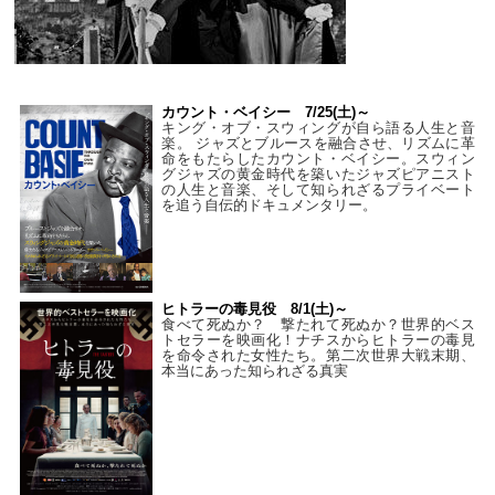
カウント・ベイシー 7/25(土)～
キング・オブ・スウィングが自ら語る人生と音
楽。 ジャズとブルースを融合させ、リズムに革
命をもたらしたカウント・ベイシー。スウィン
グジャズの黄金時代を築いたジャズピアニスト
の人生と音楽、そして知られざるプライベート
を追う自伝的ドキュメンタリー。
ヒトラーの毒見役 8/1(土)～
食べて死ぬか？ 撃たれて死ぬか？世界的ベス
トセラーを映画化！ナチスからヒトラーの毒見
を命令された女性たち。第二次世界大戦末期、
本当にあった知られざる真実