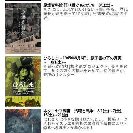
原爆資料館 語り継ぐものたち 8/1(土)～
そこには、忘れてはいけない時間がある。 歴代
館長が命を削って守り続けた”歴史の現場”の全
容。
ひろしま－1945年8月6日、原子雲の下の真実
－ 8/1(土)～
奇跡への情熱[核廃絶プロジェクト] 長きを経
て、多くの方々の想いを込めて、幻の映画が、
奇跡のリマスター
ネタニヤフ調書 汚職と戦争 8/1(土)～7(金),
15(土)～21(金)
はじまりは小さな贈り物だった…。 極秘リーク
されたイスラエル首相の警察尋問映像により＜
恐るべき真実＞が暴かれる！