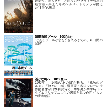
最新作。誰も見たことのないウクライナ侵攻の
最前線－兵士たちのヘルメットカメラが捉え
た“本物”の戦場
沼影市民プール 10/3(土)～
“とあるプールが息を引き取るまでの、49日間の
記録”
遥かな町へ 10/9(金)～
1963年――14歳の“あの日”が甦る。「孤独のグ
ルメ」「神々の山嶺」漫画家・谷口ジローの世
界的名作が日本初実写化。中年男が中学時代へ
タイムスリップ…人生の選択を見つめ直す“大人
の青春物語”