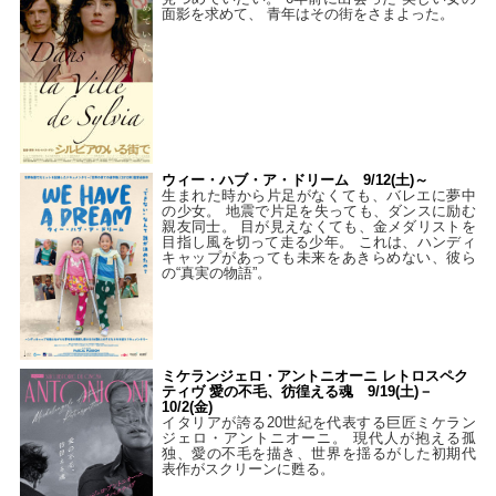
面影を求めて、 青年はその街をさまよった。
ウィー・ハブ・ア・ドリーム 9/12(土)～
生まれた時から片足がなくても、バレエに夢中
の少女。 地震で片足を失っても、ダンスに励む
親友同士。 目が見えなくても、金メダリストを
目指し風を切って走る少年。 これは、ハンディ
キャップがあっても未来をあきらめない、彼ら
の“真実の物語”。
ミケランジェロ・アントニオーニ レトロスペク
ティヴ 愛の不毛、彷徨える魂 9/19(土)－
10/2(金)
イタリアが誇る20世紀を代表する巨匠ミケラン
ジェロ・アントニオーニ。 現代人が抱える孤
独、愛の不毛を描き、世界を揺るがした初期代
表作がスクリーンに甦る。