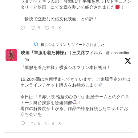
ワタナベアキラ氏の「敗戦81年 平和を思うTVドキュメン
タリーと映画」にて文章を割いて紹介されました
！
「愉快で立派な民俗文化映画」との評！
5
5
X
横浜シネマリン リツイートされました
映画『軍服を着た神様』 | 三叉路フィルム
@sansarofilm
·
9h
『軍服を着た神様』横浜シネマリン本日初日！
15:20の回はお席埋まってきています。ご来場予定の方は
オンラインチケット購入をお勧めします
今日は『＃赤い糸 輪廻のひみつ』配給チームとのクロス
トーク舞台挨拶を急遽開催
！
両作の解像度が上がる、作品の枠を解脱したコラボにお
立ち会いを！
6
9
X