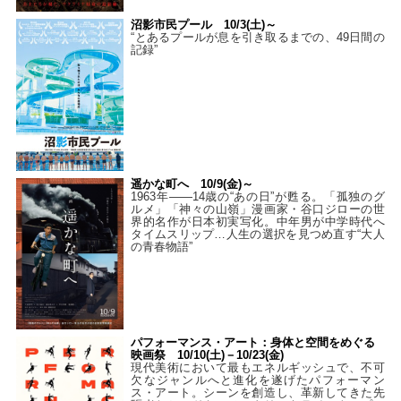
沼影市民プール 10/3(土)～
“とあるプールが息を引き取るまでの、49日間の
記録”
遥かな町へ 10/9(金)～
1963年――14歳の“あの日”が甦る。「孤独のグ
ルメ」「神々の山嶺」漫画家・谷口ジローの世
界的名作が日本初実写化。中年男が中学時代へ
タイムスリップ…人生の選択を見つめ直す“大人
の青春物語”
パフォーマンス・アート：身体と空間をめぐる
映画祭 10/10(土)－10/23(金)
現代美術において最もエネルギッシュで、不可
欠なジャンルへと進化を遂げたパフォーマン
ス・アート。シーンを創造し、革新してきた先