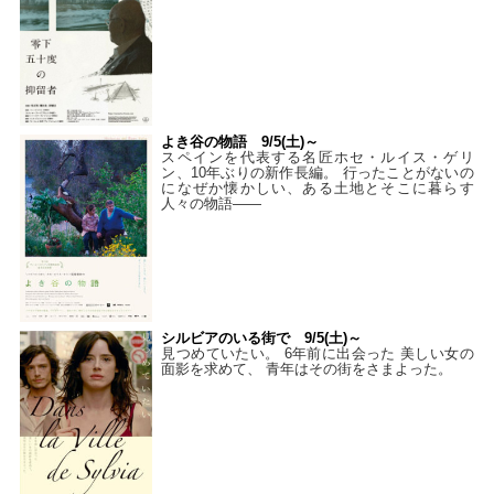
よき谷の物語 9/5(土)～
スペインを代表する名匠ホセ・ルイス・ゲリ
ン、10年ぶりの新作長編。 行ったことがないの
になぜか懐かしい、ある土地とそこに暮らす
人々の物語――
シルビアのいる街で 9/5(土)～
見つめていたい。 6年前に出会った 美しい女の
面影を求めて、 青年はその街をさまよった。