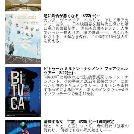
急に具合が悪くなる 8/22(土)～
カンヌ、ヴェネチア、ベルリン、そして米アカ
デミー賞®…… 日本映画界を新時代に導いた濱
口竜介監督最新作。 国籍も言葉も超えた、人生
でたった一度きりの、魂の邂逅――。 強く心を
揺さぶる、比類なき傑作。この3時間16分は人生
を変える。
ビトゥーカ ミルトン・ナシメント フェアウェル
ツアー 8/22(土)～
“神の声” と称される伝説的音楽家ミルトン・ナ
シメント、その半生と2022年最後のツアーに迫
った圧巻のドキュメンタリー。ミルトンを崇拝
する57名による証言と、本人のインタヴュー&ラ
イブフッテージで綴る115分。
清掃する女 亡霊 8/29(土)～1週間限定
能と、AIと、亡霊について。 母の終わりは娘の
終わり、 何者でもない私の始まり――