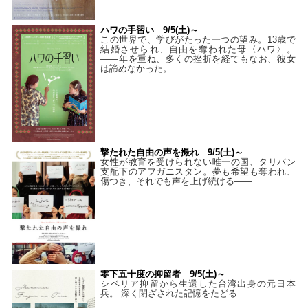
ハワの手習い 9/5(土)～
この世界で、学びがたった一つの望み。13歳で
結婚させられ、自由を奪われた母〈ハワ〉。
——年を重ね、多くの挫折を経てもなお、彼女
は諦めなかった。
撃たれた自由の声を撮れ 9/5(土)～
女性が教育を受けられない唯一の国、タリバン
支配下のアフガニスタン。夢も希望も奪われ、
傷つき、それでも声を上げ続ける——
零下五十度の抑留者 9/5(土)～
シベリア抑留から生還した台湾出身の元日本
兵。 深く閉ざされた記憶をたどる—