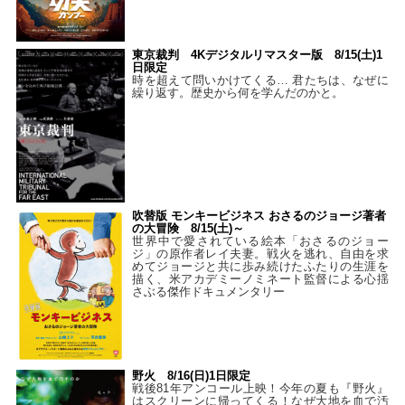
東京裁判 4Kデジタルリマスター版 8/15(土)1
日限定
時を超えて問いかけてくる… 君たちは、なぜに
繰り返す。歴史から何を学んだのかと。
吹替版 モンキービジネス おさるのジョージ著者
の大冒険 8/15(土)～
世界中で愛されている絵本「おさるのジョー
ジ」の原作者レイ夫妻。戦火を逃れ、自由を求
めてジョージと共に歩み続けたふたりの生涯を
描く、米アカデミーノミネート監督による心揺
さぶる傑作ドキュメンタリー
野火 8/16(日)1日限定
戦後81年アンコール上映！今年の夏も『野火』
はスクリーンに帰ってくる！なぜ大地を血で汚