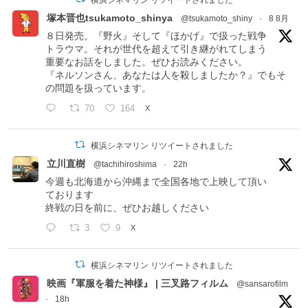
塚本晋也tsukamoto_shinya
@tsukamoto_shiny
·
8 8月
８日発売。『野火』そして『ほかげ』で扱った戦争
トラウマ。それが世代を超えて引き継がれてしまう
重要なお話をしました。ぜひお読みください。
『ネルソンさん、あなたは人を殺しましたか？』でもそ
の問題を扱っています。
70
164
X
横浜シネマリン リツイートされました
立川直樹
@tachihiroshima
·
22h
今週も北海道から沖縄まで全国各地で上映して頂い
ております
終戦の日を前に、ぜひお越しください
3
9
X
横浜シネマリン リツイートされました
映画『軍服を着た神様』 | 三叉路フィルム
@sansarofilm
·
18h