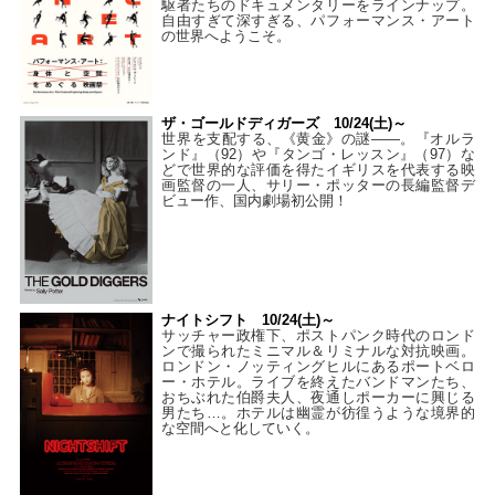
駆者たちのドキュメンタリーをラインナップ。
自由すぎて深すぎる、パフォーマンス・アート
の世界へようこそ。
ザ・ゴールドディガーズ 10/24(土)～
世界を支配する、《黄金》の謎――。『オルラ
ンド』（92）や『タンゴ・レッスン』（97）な
どで世界的な評価を得たイギリスを代表する映
画監督の一人、サリー・ポッターの長編監督デ
ビュー作、国内劇場初公開！
ナイトシフト 10/24(土)～
サッチャー政権下、ポストパンク時代のロンド
ンで撮られたミニマル＆リミナルな対抗映画。
ロンドン・ノッティングヒルにあるポートベロ
ー・ホテル。ライブを終えたバンドマンたち、
おちぶれた伯爵夫人、夜通しポーカーに興じる
男たち…。ホテルは幽霊が彷徨うような境界的
な空間へと化していく。