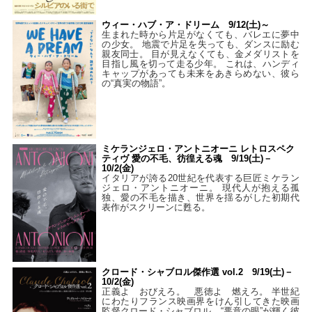
ウィー・ハブ・ア・ドリーム 9/12(土)～
生まれた時から片足がなくても、バレエに夢中
の少女。 地震で片足を失っても、ダンスに励む
親友同士。 目が見えなくても、金メダリストを
目指し風を切って走る少年。 これは、ハンディ
キャップがあっても未来をあきらめない、彼ら
の“真実の物語”。
ミケランジェロ・アントニオーニ レトロスペク
ティヴ 愛の不毛、彷徨える魂 9/19(土)－
10/2(金)
イタリアが誇る20世紀を代表する巨匠ミケラン
ジェロ・アントニオーニ。 現代人が抱える孤
独、愛の不毛を描き、世界を揺るがした初期代
表作がスクリーンに甦る。
クロード・シャブロル傑作選 vol.2 9/19(土)－
10/2(金)
正義よ おびえろ。 悪徳よ 燃えろ。 半世紀
にわたりフランス映画界をけん引してきた映画
監督クロード・シャブロル。“悪意の眼”が輝く彼