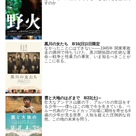
すのか
黒川の女たち 8/16(日)1日限定
なかったことにはできない——1945年 関東軍敗
走の満州で待ちうけた、黒川開拓団の壮絶な運
命―戦争と性暴力の事実、いま知るべきことが
ここに在る。
雲と大地のはざまで 8/22(土)～
壮大なアンデス山脈の下、アルパカの世話をす
る少年――僕らはこの地で今を生きている。ペ
ルー代表のワールドカップ出場に期待を寄せる8
歳の少年が見る世界。人知を超えた圧倒的な自
然。この地の未来を問う。