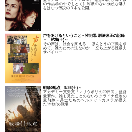
の作品群の中でもとくに容赦のない強烈な魅力
をはなつ伝説の３本を公開。
声をあげるということ－性犯罪 刑法改正の記録
－ 9/26(土)～
その声は、社会を変える──ほんとうの正義を求
めて。誰のための法なのか──立ち上がる性暴力
サバイバー
戦場0地点 9/26(土)～
アカデミー賞受賞『マリウポリの20日間』監督
最新作。誰も見たことのないウクライナ侵攻の
最前線－兵士たちのヘルメットカメラが捉え
た“本物”の戦場