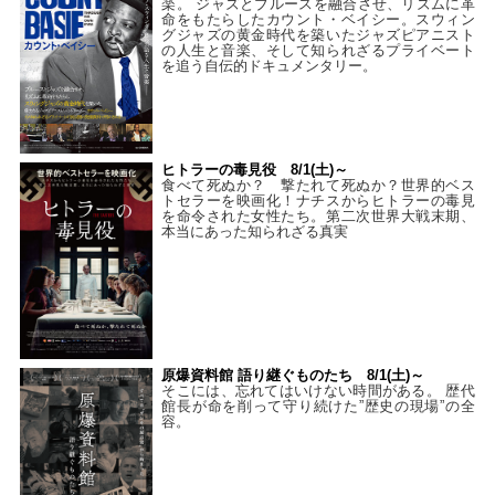
楽。 ジャズとブルースを融合させ、リズムに革
命をもたらしたカウント・ベイシー。スウィン
グジャズの黄金時代を築いたジャズピアニスト
の人生と音楽、そして知られざるプライベート
を追う自伝的ドキュメンタリー。
ヒトラーの毒見役 8/1(土)～
食べて死ぬか？ 撃たれて死ぬか？世界的ベス
トセラーを映画化！ナチスからヒトラーの毒見
を命令された女性たち。第二次世界大戦末期、
本当にあった知られざる真実
原爆資料館 語り継ぐものたち 8/1(土)～
そこには、忘れてはいけない時間がある。 歴代
館長が命を削って守り続けた”歴史の現場”の全
容。