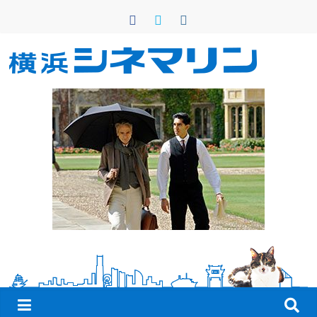
コ
ン
テ
ン
横
ツ
へ
浜
ス
キ
シ
ッ
プ
ネ
マ
リ
ン