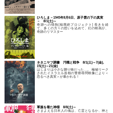
ひろしま－1945年8月6日、原子雲の下の真実
－ 8/1(土)～
奇跡への情熱[核廃絶プロジェクト] 長きを経
て、多くの方々の想いを込めて、幻の映画が、
奇跡のリマスター
ネタニヤフ調書 汚職と戦争 8/1(土)～7(金),
15(土)～21(金)
はじまりは小さな贈り物だった…。 極秘リーク
されたイスラエル首相の警察尋問映像により＜
恐るべき真実＞が暴かれる！
軍服を着た神様 8/8(土)～
さまよえる日本人の魂は、亡霊となるか、神と