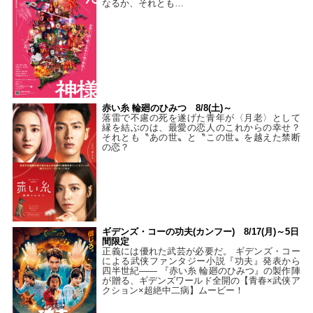
なるか、それとも…
赤い糸 輪廻のひみつ 8/8(土)～
落雷で不慮の死を遂げた青年が〈月老〉として
縁を結ぶのは、最愛の恋人のこれからの幸せ？
それとも〝あの世〟と〝この世〟を越えた禁断
の恋？
ギデンズ・コーの功夫(カンフー) 8/17(月)～5日
間限定
正義には優れた武芸が必要だ。 ギデンズ・コー
による武侠ファンタジー小説『功夫』発表から
四半世紀―― 『赤い糸 輪廻のひみつ』の製作陣
が贈る、ギデンズワールド全開の【青春×武侠ア
クション×超絶中二病】ムービー！