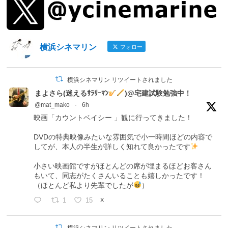
横浜シネマリン
フォロー
横浜シネマリン リツイートされました
まよさら(迷えるｻﾗﾘｰﾏﾝ
)@宅建試験勉強中！
@mat_mako
·
6h
映画「カウントベイシー 」観に行ってきました！
DVDの特典映像みたいな雰囲気で小一時間ほどの内容で
してが、本人の半生が詳しく知れて良かったです
小さい映画館ですがほとんどの席が埋まるほどお客さん
もいて、同志がたくさんいることも嬉しかったです！
（ほとんど私より先輩でしたが
）
1
15
X
横浜シネマリン リツイートされました