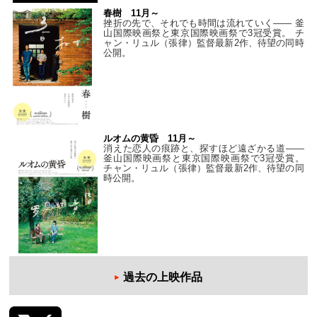
春樹 11月～
挫折の先で、それでも時間は流れていく—— 釜
山国際映画祭と東京国際映画祭で3冠受賞。 チ
ャン・リュル（張律）監督最新2作、待望の同時
公開。
ルオムの黄昏 11月～
消えた恋人の痕跡と、探すほど遠ざかる道——
釜山国際映画祭と東京国際映画祭で3冠受賞。
チャン・リュル（張律）監督最新2作、待望の同
時公開。
過去の上映作品