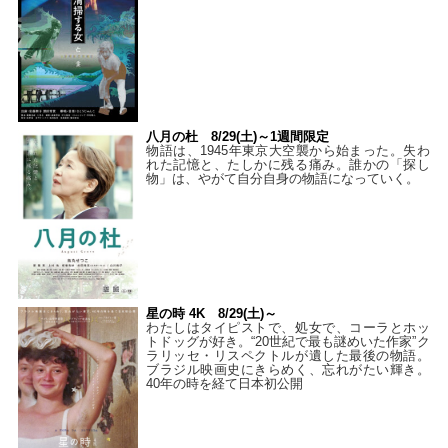
八月の杜 8/29(土)～1週間限定
物語は、1945年東京大空襲から始まった。失わ
れた記憶と、たしかに残る痛み。誰かの「探し
物」は、やがて自分自身の物語になっていく。
星の時 4K 8/29(土)～
わたしはタイピストで、処⼥で、コーラとホッ
トドッグが好き。“20世紀で最も謎めいた作家”ク
ラリッセ・リスペクトルが遺した最後の物語。
ブラジル映画史にきらめく、忘れがたい輝き。
40年の時を経て⽇本初公開