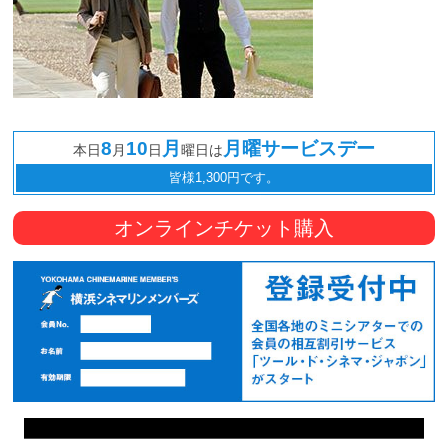
8
10
月
月曜サービスデー
本日
月
日
曜日は
皆様1,300円です。
オンラインチケット購入