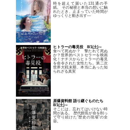
時を超えて届いた131通の手
紙。 その秘密と本当の想いに触
れたとき、止まっていた時間が
ゆっくりと動き出す―
ヒトラーの毒見役 8/1(土)～
食べて死ぬか？ 撃たれて死ぬ
か？世界的ベストセラーを映画
化！ナチスからヒトラーの毒見
を命令された女性たち。第二次
世界大戦末期、本当にあった知
られざる真実
原爆資料館 語り継ぐものたち
8/1(土)～
そこには、忘れてはいけない時
間がある。 歴代館長が命を削っ
て守り続けた”歴史の現場”の全
容。