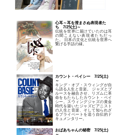
心耳～耳を澄まさぬ表現者た
ち 7/25(土)～
伝統を世界に届けていたのは耳
の聞こえない表現者たちだっ
た。 日本の文化と伝統を世界へ
繋げる手話の縁。
カウント・ベイシー 7/25(土)
～
キング・オブ・スウィングが自
ら語る人生と音楽。 ジャズとブ
ルースを融合させ、リズムに革
命をもたらしたカウント・ベイ
シー。スウィングジャズの黄金
時代を築いたジャズピアニスト
の人生と音楽、そして知られざ
るプライベートを追う自伝的ド
キュメンタリー。
おばあちゃんの秘密 7/25(土)
～