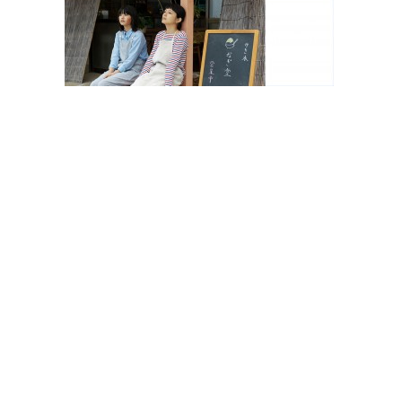
観
た
い
映
画
は
こ
の
街
で