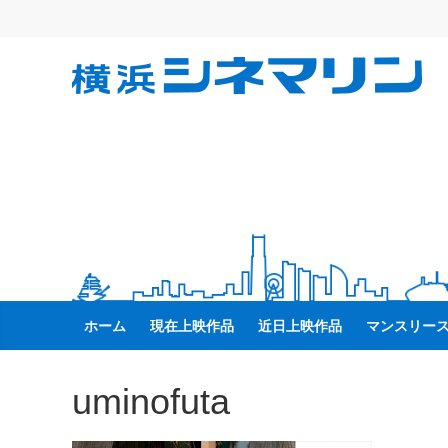
コ
ン
テ
横
ン
ツ
へ
浜
ス
キ
シ
ッ
プ
ネ
マ
ホーム
現在上映作品
近日上映作品
マンスリー
リ
uminofuta
ン