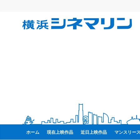
コ
ン
テ
横
ン
ツ
へ
浜
ス
キ
シ
ッ
プ
ネ
マ
リ
ン
ホーム
現在上映作品
近日上映作品
マンスリー