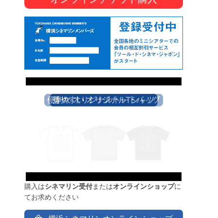
購入は
シネマリン受付
または
オンラインショップ
に
てお求めください