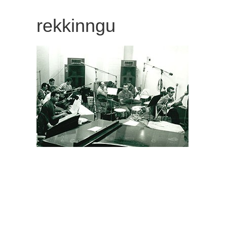
観
rekkinngu
た
い
映
画
は
こ
の
街
で