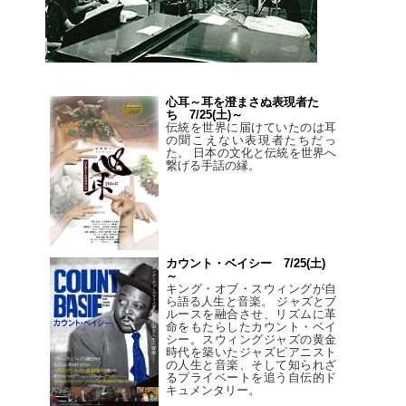
心耳～耳を澄まさぬ表現者た
ち 7/25(土)～
伝統を世界に届けていたのは耳
の聞こえない表現者たちだっ
た。 日本の文化と伝統を世界へ
繋げる手話の縁。
カウント・ベイシー 7/25(土)
～
キング・オブ・スウィングが自
ら語る人生と音楽。 ジャズとブ
ルースを融合させ、リズムに革
命をもたらしたカウント・ベイ
シー。スウィングジャズの黄金
時代を築いたジャズピアニスト
の人生と音楽、そして知られざ
るプライベートを追う自伝的ド
キュメンタリー。