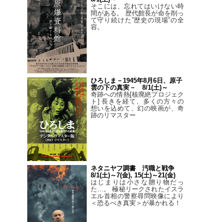
そこには、忘れてはいけない時
間がある。 歴代館長が命を削っ
て守り続けた”歴史の現場”の全
容。
ひろしま－1945年8月6日、原子
雲の下の真実－ 8/1(土)～
奇跡への情熱[核廃絶プロジェク
ト] 長きを経て、多くの方々の
想いを込めて、幻の映画が、奇
跡のリマスター
ネタニヤフ調書 汚職と戦争
8/1(土)～7(金), 15(土)～21(金)
はじまりは小さな贈り物だっ
た…。 極秘リークされたイスラ
エル首相の警察尋問映像により
＜恐るべき真実＞が暴かれる！