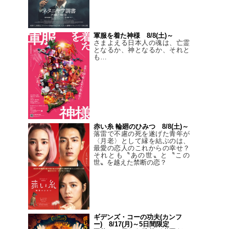
軍服を着た神様 8/8(土)～
さまよえる日本人の魂は、亡霊
となるか、神となるか、それと
も…
赤い糸 輪廻のひみつ 8/8(土)～
落雷で不慮の死を遂げた青年が
〈月老〉として縁を結ぶのは、
最愛の恋人のこれからの幸せ？
それとも〝あの世〟と〝この
世〟を越えた禁断の恋？
ギデンズ・コーの功夫(カンフ
ー) 8/17(月)～5日間限定