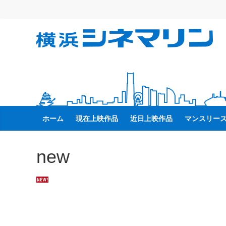
コ
ン
テ
横
ン
ツ
へ
浜
ス
キ
シ
ッ
ホーム
現在上映作品
近日上映作品
マンスリー
プ
ネ
new
マ
リ
ン