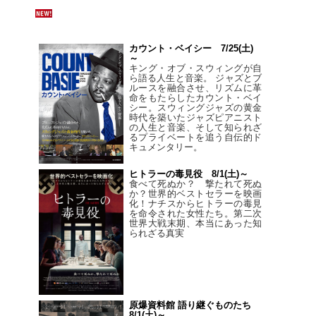
カウント・ベイシー 7/25(土)
～
キング・オブ・スウィングが自
ら語る人生と音楽。 ジャズとブ
ルースを融合させ、リズムに革
命をもたらしたカウント・ベイ
シー。スウィングジャズの黄金
時代を築いたジャズピアニスト
の人生と音楽、そして知られざ
るプライベートを追う自伝的ド
キュメンタリー。
ヒトラーの毒見役 8/1(土)～
食べて死ぬか？ 撃たれて死ぬ
か？世界的ベストセラーを映画
化！ナチスからヒトラーの毒見
を命令された女性たち。第二次
世界大戦末期、本当にあった知
られざる真実
原爆資料館 語り継ぐものたち
8/1(土)～