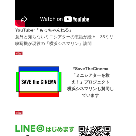
YouTuber「もっちゃんねる」
意外と知らないミニシアターの裏話が続々…35ミリ
映写機が現役の「横浜シネマリン」訪問
#SaveTheCinema
「ミニシアターを救
え！」プロジェクト
横浜シネマリンも賛同し
ています