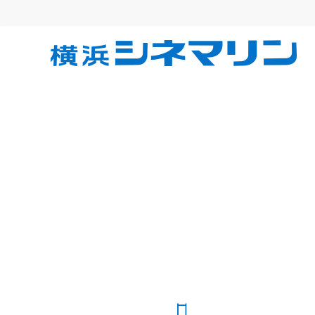
コ
ン
テ
横
ン
ツ
へ
浜
ス
キ
シ
ッ
プ
ネ
マ
リ
ン