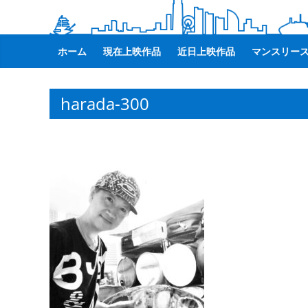
観
た
い
ホーム
現在上映作品
近日上映作品
マンスリー
映
画
は
harada-300
こ
の
街
で