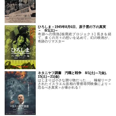
ひろしま－1945年8月6日、原子雲の下の真実
－ 8/1(土)～
奇跡への情熱[核廃絶プロジェクト] 長きを経
て、多くの方々の想いを込めて、幻の映画が、
奇跡のリマスター
ネタニヤフ調書 汚職と戦争 8/1(土)～7(金),
15(土)～21(金)
はじまりは小さな贈り物だった…。 極秘リーク
されたイスラエル首相の警察尋問映像により＜
恐るべき真実＞が暴かれる！