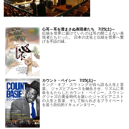
心耳～耳を澄まさぬ表現者たち 7/25(土)～
伝統を世界に届けていたのは耳の聞こえない表
現者たちだった。 日本の文化と伝統を世界へ繋
げる手話の縁。
カウント・ベイシー 7/25(土)～
キング・オブ・スウィングが自ら語る人生と音
楽。 ジャズとブルースを融合させ、リズムに革
命をもたらしたカウント・ベイシー。スウィン
グジャズの黄金時代を築いたジャズピアニスト
の人生と音楽、そして知られざるプライベート
を追う自伝的ドキュメンタリー。