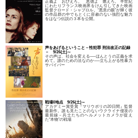
正義よ おびえろ。 悪徳よ 燃えろ。 半世紀
にわたりフランス映画界をけん引してきた映画
監督クロード・シャブロル。“悪意の眼”が輝く彼
の作品群の中でもとくに容赦のない強烈な魅力
をはなつ伝説の３本を公開。
声をあげるということ－性犯罪 刑法改正の記録
－ 9/26(土)～
その声は、社会を変える──ほんとうの正義を求
めて。誰のための法なのか──立ち上がる性暴力
サバイバー
戦場0地点 9/26(土)～
アカデミー賞受賞『マリウポリの20日間』監督
最新作。誰も見たことのないウクライナ侵攻の
最前線－兵士たちのヘルメットカメラが捉え
た“本物”の戦場