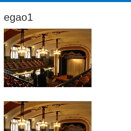
観
egao1
た
い
映
画
は
こ
の
街
で