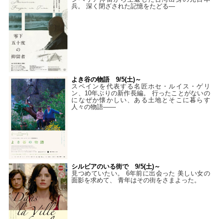
兵。 深く閉ざされた記憶をたどる—
よき谷の物語 9/5(土)～
スペインを代表する名匠ホセ・ルイス・ゲリ
ン、10年ぶりの新作長編。 行ったことがないの
になぜか懐かしい、ある土地とそこに暮らす
人々の物語――
シルビアのいる街で 9/5(土)～
見つめていたい。 6年前に出会った 美しい女の
面影を求めて、 青年はその街をさまよった。