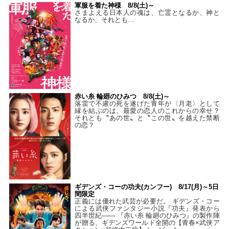
軍服を着た神様 8/8(土)～
さまよえる日本人の魂は、亡霊となるか、神と
なるか、それとも…
赤い糸 輪廻のひみつ 8/8(土)～
落雷で不慮の死を遂げた青年が〈月老〉として
縁を結ぶのは、最愛の恋人のこれからの幸せ？
それとも〝あの世〟と〝この世〟を越えた禁断
の恋？
ギデンズ・コーの功夫(カンフー) 8/17(月)～5日
間限定
正義には優れた武芸が必要だ。 ギデンズ・コー
による武侠ファンタジー小説『功夫』発表から
四半世紀―― 『赤い糸 輪廻のひみつ』の製作陣
が贈る、ギデンズワールド全開の【青春×武侠ア