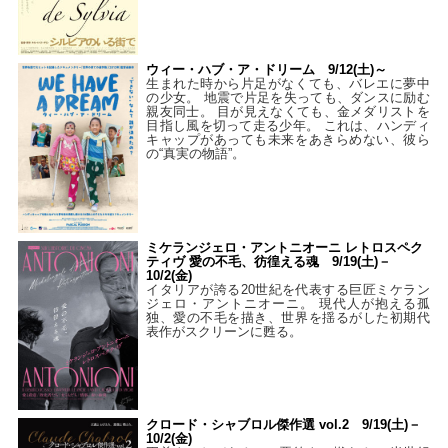
ウィー・ハブ・ア・ドリーム 9/12(土)～
生まれた時から片足がなくても、バレエに夢中
の少女。 地震で片足を失っても、ダンスに励む
親友同士。 目が見えなくても、金メダリストを
目指し風を切って走る少年。 これは、ハンディ
キャップがあっても未来をあきらめない、彼ら
の“真実の物語”。
ミケランジェロ・アントニオーニ レトロスペク
ティヴ 愛の不毛、彷徨える魂 9/19(土)－
10/2(金)
イタリアが誇る20世紀を代表する巨匠ミケラン
ジェロ・アントニオーニ。 現代人が抱える孤
独、愛の不毛を描き、世界を揺るがした初期代
表作がスクリーンに甦る。
クロード・シャブロル傑作選 vol.2 9/19(土)－
10/2(金)