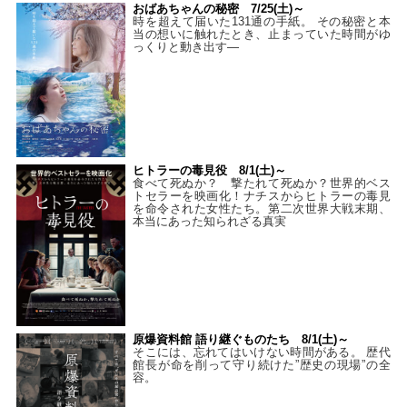
おばあちゃんの秘密 7/25(土)～
時を超えて届いた131通の手紙。 その秘密と本
当の想いに触れたとき、止まっていた時間がゆ
っくりと動き出す―
ヒトラーの毒見役 8/1(土)～
食べて死ぬか？ 撃たれて死ぬか？世界的ベス
トセラーを映画化！ナチスからヒトラーの毒見
を命令された女性たち。第二次世界大戦末期、
本当にあった知られざる真実
原爆資料館 語り継ぐものたち 8/1(土)～
そこには、忘れてはいけない時間がある。 歴代
館長が命を削って守り続けた”歴史の現場”の全
容。