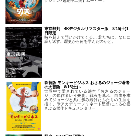
クション×超絶中二病】ムービー！
東京裁判 4Kデジタルリマスター版 8/15(土)1
日限定
時を超えて問いかけてくる… 君たちは、なぜに
繰り返す。歴史から何を学んだのかと。
吹替版 モンキービジネス おさるのジョージ著者
の大冒険 8/15(土)～
世界中で愛されている絵本「おさるのジョー
ジ」の原作者レイ夫妻。戦火を逃れ、自由を求
めてジョージと共に歩み続けたふたりの生涯を
描く、米アカデミーノミネート監督による心揺
さぶる傑作ドキュメンタリー