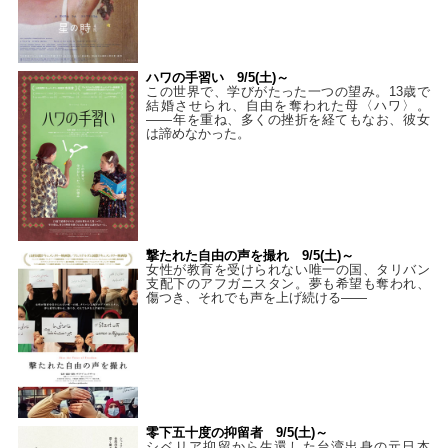
ハワの手習い 9/5(土)～
この世界で、学びがたった一つの望み。13歳で
結婚させられ、自由を奪われた母〈ハワ〉。
——年を重ね、多くの挫折を経てもなお、彼女
は諦めなかった。
撃たれた自由の声を撮れ 9/5(土)～
女性が教育を受けられない唯一の国、タリバン
支配下のアフガニスタン。夢も希望も奪われ、
傷つき、それでも声を上げ続ける——
零下五十度の抑留者 9/5(土)～
シベリア抑留から生還した台湾出身の元日本