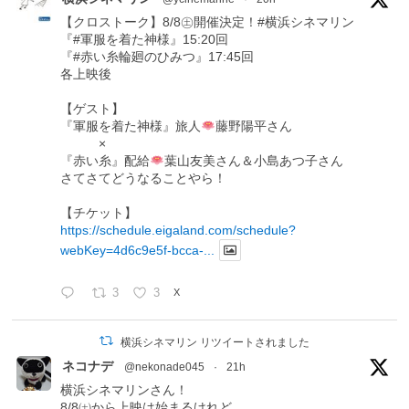
【クロストーク】8/8㊏開催決定！#横浜シネマリン
『#軍服を着た神様』15:20回
『#赤い糸輪廻のひみつ』17:45回
各上映後
【ゲスト】
『軍服を着た神様』旅人
藤野陽平さん
×
『赤い糸』配給
葉山友美さん＆小島あつ子さん
さてさてどうなることやら！
【チケット】
https://schedule.eigaland.com/schedule?
webKey=4d6c9e5f-bcca-...
3
3
X
横浜シネマリン リツイートされました
ネコナデ
@nekonade045
·
21h
横浜シネマリンさん！
8/8㈯から上映は始まるけれど