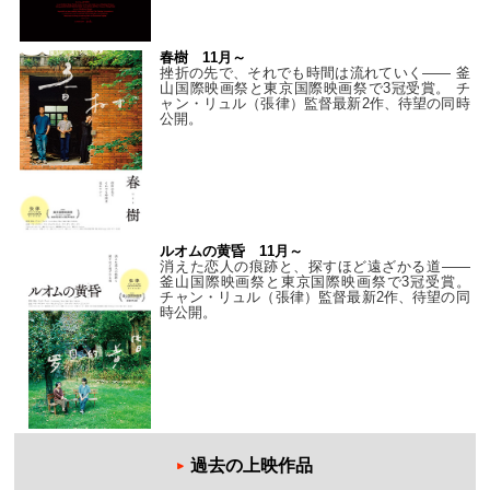
春樹 11月～
挫折の先で、それでも時間は流れていく—— 釜
山国際映画祭と東京国際映画祭で3冠受賞。 チ
ャン・リュル（張律）監督最新2作、待望の同時
公開。
ルオムの黄昏 11月～
消えた恋人の痕跡と、探すほど遠ざかる道——
釜山国際映画祭と東京国際映画祭で3冠受賞。
チャン・リュル（張律）監督最新2作、待望の同
時公開。
過去の上映作品