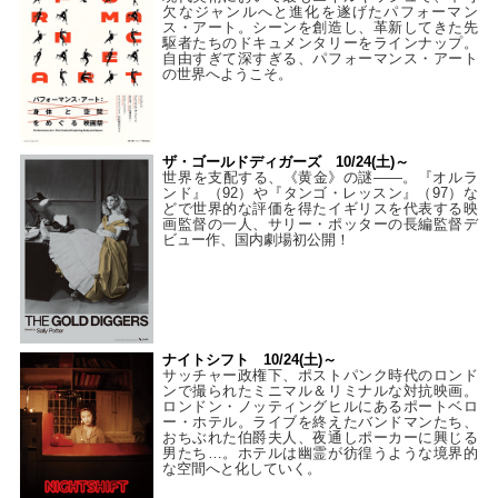
欠なジャンルへと進化を遂げたパフォーマン
ス・アート。シーンを創造し、革新してきた先
駆者たちのドキュメンタリーをラインナップ。
自由すぎて深すぎる、パフォーマンス・アート
の世界へようこそ。
ザ・ゴールドディガーズ 10/24(土)～
世界を支配する、《黄金》の謎――。『オルラ
ンド』（92）や『タンゴ・レッスン』（97）な
どで世界的な評価を得たイギリスを代表する映
画監督の一人、サリー・ポッターの長編監督デ
ビュー作、国内劇場初公開！
ナイトシフト 10/24(土)～
サッチャー政権下、ポストパンク時代のロンド
ンで撮られたミニマル＆リミナルな対抗映画。
ロンドン・ノッティングヒルにあるポートベロ
ー・ホテル。ライブを終えたバンドマンたち、
おちぶれた伯爵夫人、夜通しポーカーに興じる
男たち…。ホテルは幽霊が彷徨うような境界的
な空間へと化していく。