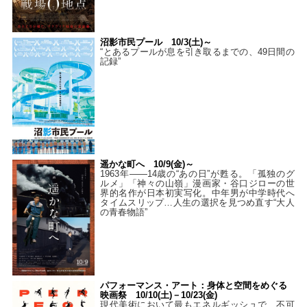
沼影市民プール 10/3(土)～
“とあるプールが息を引き取るまでの、49日間の
記録”
遥かな町へ 10/9(金)～
1963年――14歳の“あの日”が甦る。「孤独のグ
ルメ」「神々の山嶺」漫画家・谷口ジローの世
界的名作が日本初実写化。中年男が中学時代へ
タイムスリップ…人生の選択を見つめ直す“大人
の青春物語”
パフォーマンス・アート：身体と空間をめぐる
映画祭 10/10(土)－10/23(金)
現代美術において最もエネルギッシュで、不可