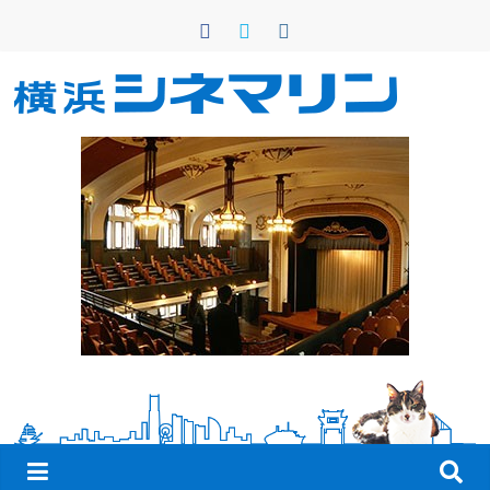
コ
ン
テ
ン
横
ツ
へ
浜
ス
キ
シ
ッ
プ
ネ
マ
リ
ン