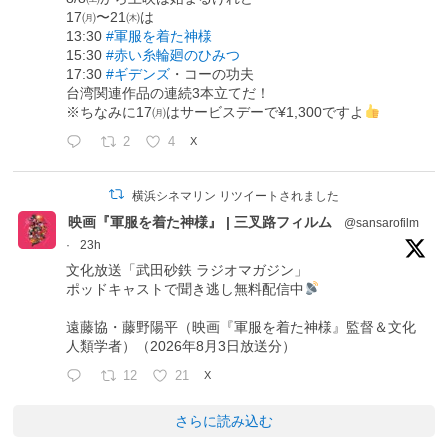
17㈪〜21㈭は
13:30
#軍服を着た神様
15:30
#赤い糸輪廻のひみつ
17:30
#ギデンズ
・コーの功夫
台湾関連作品の連続3本立てだ！
※ちなみに17㈪はサービスデーで¥1,300ですよ
2
4
X
横浜シネマリン リツイートされました
映画『軍服を着た神様』 | 三叉路フィルム
@sansarofilm
·
23h
文化放送「武田砂鉄 ラジオマガジン」
ポッドキャストで聞き逃し無料配信中
遠藤協・藤野陽平（映画『軍服を着た神様』監督＆文化
人類学者）（2026年8月3日放送分）
12
21
X
さらに読み込む