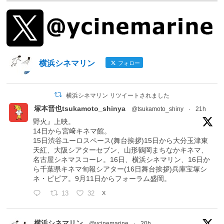
横浜シネマリン
フォロー
横浜シネマリン リツイートされました
塚本晋也tsukamoto_shinya
@tsukamoto_shiny
·
21h
野火』上映。
14日から宮﨑キネマ館。
15日渋谷ユーロスペース(舞台挨拶)15日から大分玉津東
天紅、大阪シアターセブン、山形鶴岡まちなかキネマ、
名古屋シネマスコーレ。16日、横浜シネマリン、16日か
ら千葉県キネマ旬報シアター(16日舞台挨拶)兵庫宝塚シ
ネ・ピピア。9月11日からフォーラム盛岡。
13
32
X
横浜シネマリン
@ycinemarine
·
20h