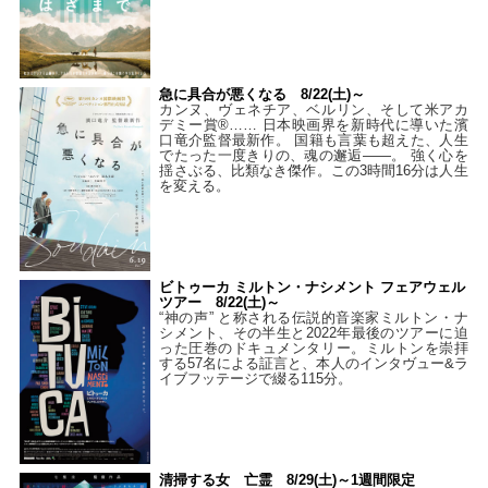
急に具合が悪くなる 8/22(土)～
カンヌ、ヴェネチア、ベルリン、そして米アカ
デミー賞®…… 日本映画界を新時代に導いた濱
口竜介監督最新作。 国籍も言葉も超えた、人生
でたった一度きりの、魂の邂逅――。 強く心を
揺さぶる、比類なき傑作。この3時間16分は人生
を変える。
ビトゥーカ ミルトン・ナシメント フェアウェル
ツアー 8/22(土)～
“神の声” と称される伝説的音楽家ミルトン・ナ
シメント、その半生と2022年最後のツアーに迫
った圧巻のドキュメンタリー。ミルトンを崇拝
する57名による証言と、本人のインタヴュー&ラ
イブフッテージで綴る115分。
清掃する女 亡霊 8/29(土)～1週間限定