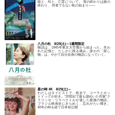
能と、AIと、亡霊について。 母の終わりは娘の
終わり、 何者でもない私の始まり――
八月の杜 8/29(土)～1週間限定
物語は、1945年東京大空襲から始まった。失わ
れた記憶と、たしかに残る痛み。誰かの「探し
物」は、やがて自分自身の物語になっていく。
星の時 4K 8/29(土)～
わたしはタイピストで、処⼥で、コーラとホッ
トドッグが好き。“20世紀で最も謎めいた作家”ク
ラリッセ・リスペクトルが遺した最後の物語。
ブラジル映画史にきらめく、忘れがたい輝き。
40年の時を経て⽇本初公開