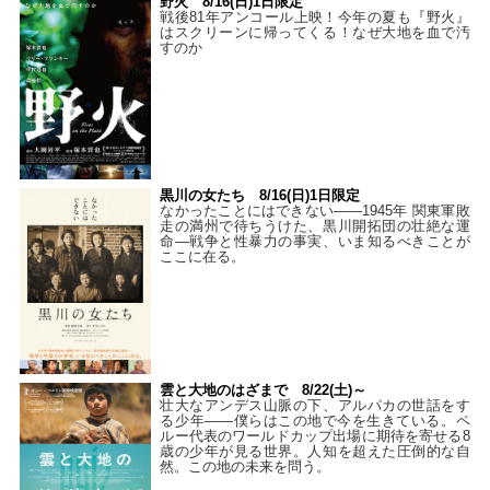
野火 8/16(日)1日限定
戦後81年アンコール上映！今年の夏も『野火』
はスクリーンに帰ってくる！なぜ大地を血で汚
すのか
黒川の女たち 8/16(日)1日限定
なかったことにはできない——1945年 関東軍敗
走の満州で待ちうけた、黒川開拓団の壮絶な運
命―戦争と性暴力の事実、いま知るべきことが
ここに在る。
雲と大地のはざまで 8/22(土)～
壮大なアンデス山脈の下、アルパカの世話をす
る少年――僕らはこの地で今を生きている。ペ
ルー代表のワールドカップ出場に期待を寄せる8
歳の少年が見る世界。人知を超えた圧倒的な自
然。この地の未来を問う。