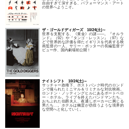
自由すぎて深すぎる、パフォーマンス・アート
の世界へようこそ。
ザ・ゴールドディガーズ 10/24(土)～
世界を支配する、《黄金》の謎――。『オルラ
ンド』（92）や『タンゴ・レッスン』（97）な
どで世界的な評価を得たイギリスを代表する映
画監督の一人、サリー・ポッターの長編監督デ
ビュー作、国内劇場初公開！
ナイトシフト 10/24(土)～
サッチャー政権下、ポストパンク時代のロンド
ンで撮られたミニマル＆リミナルな対抗映画。
ロンドン・ノッティングヒルにあるポートベロ
ー・ホテル。ライブを終えたバンドマンたち、
おちぶれた伯爵夫人、夜通しポーカーに興じる
男たち…。ホテルは幽霊が彷徨うような境界的
な空間へと化していく。