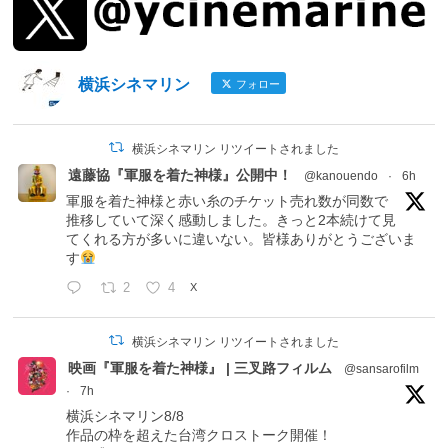
横浜シネマリン
フォロー
横浜シネマリン リツイートされました
遠藤協『軍服を着た神様』公開中！
@kanouendo
·
6h
軍服を着た神様と赤い糸のチケット売れ数が同数で
推移していて深く感動しました。きっと2本続けて見
てくれる方が多いに違いない。皆様ありがとうございま
す
2
4
X
横浜シネマリン リツイートされました
映画『軍服を着た神様』 | 三叉路フィルム
@sansarofilm
·
7h
横浜シネマリン8/8
作品の枠を超えた台湾クロストーク開催！