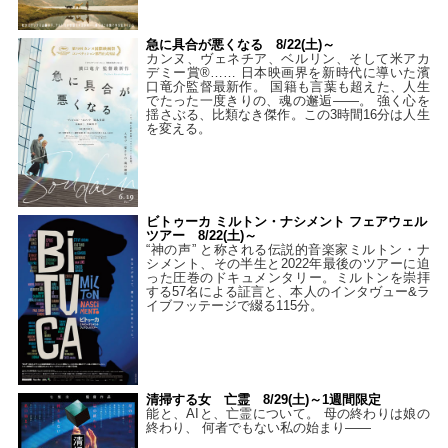
急に具合が悪くなる 8/22(土)～
カンヌ、ヴェネチア、ベルリン、そして米アカ
デミー賞®…… 日本映画界を新時代に導いた濱
口竜介監督最新作。 国籍も言葉も超えた、人生
でたった一度きりの、魂の邂逅――。 強く心を
揺さぶる、比類なき傑作。この3時間16分は人生
を変える。
ビトゥーカ ミルトン・ナシメント フェアウェル
ツアー 8/22(土)～
“神の声” と称される伝説的音楽家ミルトン・ナ
シメント、その半生と2022年最後のツアーに迫
った圧巻のドキュメンタリー。ミルトンを崇拝
する57名による証言と、本人のインタヴュー&ラ
イブフッテージで綴る115分。
清掃する女 亡霊 8/29(土)～1週間限定
能と、AIと、亡霊について。 母の終わりは娘の
終わり、 何者でもない私の始まり――