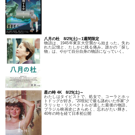
八月の杜 8/29(土)～1週間限定
物語は、1945年東京大空襲から始まった。失わ
れた記憶と、たしかに残る痛み。誰かの「探し
物」は、やがて自分自身の物語になっていく。
星の時 4K 8/29(土)～
わたしはタイピストで、処⼥で、コーラとホッ
トドッグが好き。“20世紀で最も謎めいた作家”ク
ラリッセ・リスペクトルが遺した最後の物語。
ブラジル映画史にきらめく、忘れがたい輝き。
40年の時を経て⽇本初公開