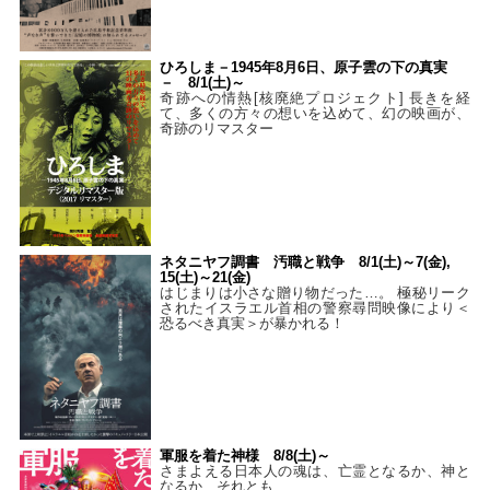
ひろしま－1945年8月6日、原子雲の下の真実
－ 8/1(土)～
奇跡への情熱[核廃絶プロジェクト] 長きを経
て、多くの方々の想いを込めて、幻の映画が、
奇跡のリマスター
ネタニヤフ調書 汚職と戦争 8/1(土)～7(金),
15(土)～21(金)
はじまりは小さな贈り物だった…。 極秘リーク
されたイスラエル首相の警察尋問映像により＜
恐るべき真実＞が暴かれる！
軍服を着た神様 8/8(土)～
さまよえる日本人の魂は、亡霊となるか、神と
なるか、それとも…