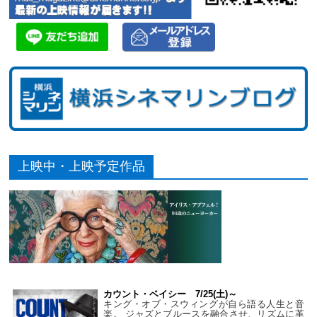
上映中・上映予定作品
カウント・ベイシー 7/25(土)～
キング・オブ・スウィングが自ら語る人生と音
楽。 ジャズとブルースを融合させ、リズムに革