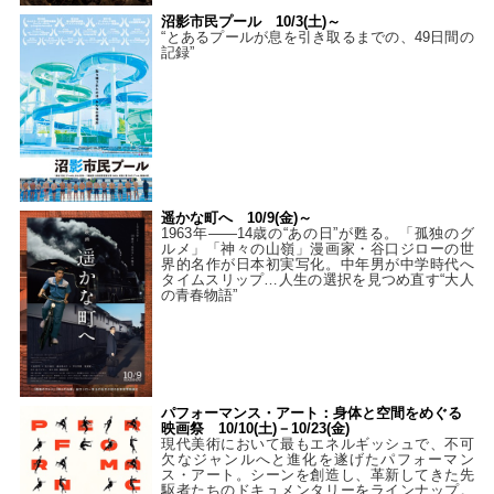
沼影市民プール 10/3(土)～
“とあるプールが息を引き取るまでの、49日間の
記録”
遥かな町へ 10/9(金)～
1963年――14歳の“あの日”が甦る。「孤独のグ
ルメ」「神々の山嶺」漫画家・谷口ジローの世
界的名作が日本初実写化。中年男が中学時代へ
タイムスリップ…人生の選択を見つめ直す“大人
の青春物語”
パフォーマンス・アート：身体と空間をめぐる
映画祭 10/10(土)－10/23(金)
現代美術において最もエネルギッシュで、不可
欠なジャンルへと進化を遂げたパフォーマン
ス・アート。シーンを創造し、革新してきた先
駆者たちのドキュメンタリーをラインナップ。