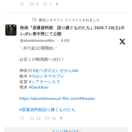
4
7
X
横浜シネマリン リツイートされました
映画『原爆資料館 語り継ぐものたち』2026.7.18(土)ポ
レポレ東中野にて公開
@abombmuseumfilm
·
6 8月
⋱8/7(金)公開開始⋰
お近くの映画館へぜひ！
神奈川
#あつぎのえいがかんkiki
栃木
#小山シネマロブレ
佐賀
#シアターシエマ
熊本
#Denkikan
https://abombmuseum-film.com/#theater
#原爆資料館語り継ぐものたち
13
14
X
さらに読み込む