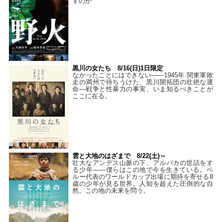
すのか
黒川の女たち 8/16(日)1日限定
なかったことにはできない——1945年 関東軍敗
走の満州で待ちうけた、黒川開拓団の壮絶な運
命―戦争と性暴力の事実、いま知るべきことが
ここに在る。
雲と大地のはざまで 8/22(土)～
壮大なアンデス山脈の下、アルパカの世話をす
る少年――僕らはこの地で今を生きている。ペ
ルー代表のワールドカップ出場に期待を寄せる8
歳の少年が見る世界。人知を超えた圧倒的な自
然。この地の未来を問う。