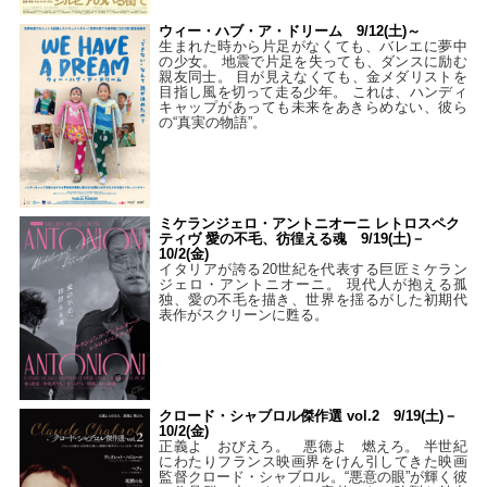
ウィー・ハブ・ア・ドリーム 9/12(土)～
生まれた時から片足がなくても、バレエに夢中
の少女。 地震で片足を失っても、ダンスに励む
親友同士。 目が見えなくても、金メダリストを
目指し風を切って走る少年。 これは、ハンディ
キャップがあっても未来をあきらめない、彼ら
の“真実の物語”。
ミケランジェロ・アントニオーニ レトロスペク
ティヴ 愛の不毛、彷徨える魂 9/19(土)－
10/2(金)
イタリアが誇る20世紀を代表する巨匠ミケラン
ジェロ・アントニオーニ。 現代人が抱える孤
独、愛の不毛を描き、世界を揺るがした初期代
表作がスクリーンに甦る。
クロード・シャブロル傑作選 vol.2 9/19(土)－
10/2(金)
正義よ おびえろ。 悪徳よ 燃えろ。 半世紀
にわたりフランス映画界をけん引してきた映画
監督クロード・シャブロル。“悪意の眼”が輝く彼