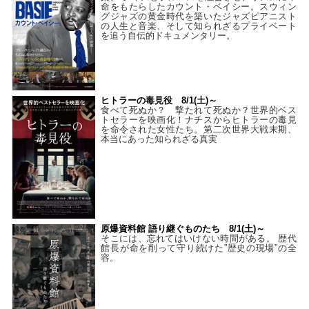
命をもたらしたカウント・ベイシー。スウィン
グジャズの黄金時代を築いたジャズピアニスト
の人生と音楽、そして知られざるプライベート
を追う自伝的ドキュメンタリー。
ヒトラーの毒見役 8/1(土)～
食べて死ぬか？ 撃たれて死ぬか？世界的ベス
トセラーを映画化！ナチスからヒトラーの毒見
を命令された女性たち。第二次世界大戦末期、
本当にあった知られざる真実
原爆資料館 語り継ぐものたち 8/1(土)～
そこには、忘れてはいけない時間がある。 歴代
館長が命を削って守り続けた”歴史の現場”の全
容。