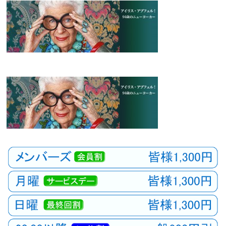
観
た
い
映
画
は
こ
の
街
で