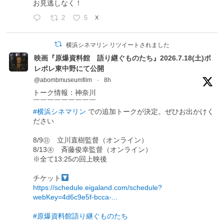
お見逃しなく！
2
5
X
横浜シネマリン リツイートされました
映画『原爆資料館 語り継ぐものたち』2026.7.18(土)ポ
レポレ東中野にて公開
@abombmuseumfilm
·
8h
トーク情報：神奈川
￣￣￣￣￣￣￣￣￣
#横浜シネマリン
での追加トークが決定。ぜひお出かけく
ださい
8/9㊐ 立川直樹監督（オンライン）
8/13㊍ 斉藤俊幸監督（オンライン）
※全て13:25の回上映後
チケット
https://schedule.eigaland.com/schedule?
webKey=4d6c9e5f-bcca-...
#原爆資料館語り継ぐものたち