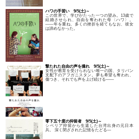
ハワの手習い 9/5(土)～
この世界で、学びがたった一つの望み。13歳で
結婚させられ、自由を奪われた母〈ハワ〉。
——年を重ね、多くの挫折を経てもなお、彼女
は諦めなかった。
撃たれた自由の声を撮れ 9/5(土)～
女性が教育を受けられない唯一の国、タリバン
支配下のアフガニスタン。夢も希望も奪われ、
傷つき、それでも声を上げ続ける——
零下五十度の抑留者 9/5(土)～
シベリア抑留から生還した台湾出身の元日本
兵。 深く閉ざされた記憶をたどる—