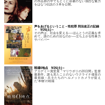
の作品群の中でもとくに容赦のない強烈な魅力
をはなつ伝説の３本を公開。
声をあげるということ－性犯罪 刑法改正の記録
－ 9/26(土)～
その声は、社会を変える──ほんとうの正義を求
めて。誰のための法なのか──立ち上がる性暴力
サバイバー
戦場0地点 9/26(土)～
アカデミー賞受賞『マリウポリの20日間』監督
最新作。誰も見たことのないウクライナ侵攻の
最前線－兵士たちのヘルメットカメラが捉え
た“本物”の戦場