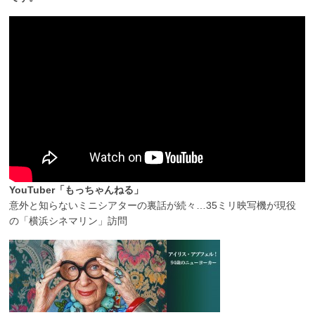
YouTuber「もっちゃんねる」
意外と知らないミニシアターの裏話が続々…35ミリ映写機が現役
の「横浜シネマリン」訪問