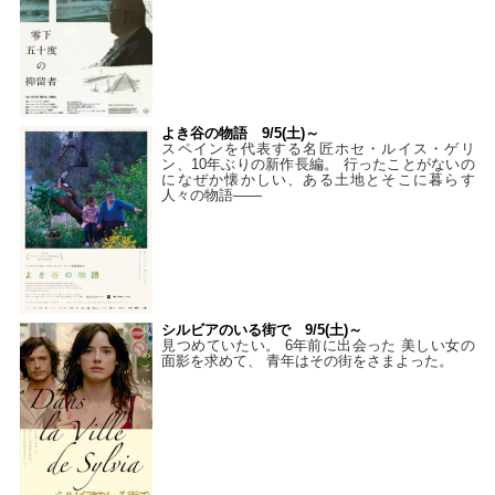
よき谷の物語 9/5(土)～
スペインを代表する名匠ホセ・ルイス・ゲリ
ン、10年ぶりの新作長編。 行ったことがないの
になぜか懐かしい、ある土地とそこに暮らす
人々の物語――
シルビアのいる街で 9/5(土)～
見つめていたい。 6年前に出会った 美しい女の
面影を求めて、 青年はその街をさまよった。