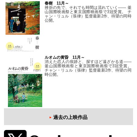
春樹 11月～
挫折の先で、それでも時間は流れていく—— 釜
山国際映画祭と東京国際映画祭で3冠受賞。 チ
ャン・リュル（張律）監督最新2作、待望の同時
公開。
ルオムの黄昏 11月～
消えた恋人の痕跡と、探すほど遠ざかる道——
釜山国際映画祭と東京国際映画祭で3冠受賞。
チャン・リュル（張律）監督最新2作、待望の同
時公開。
過去の上映作品