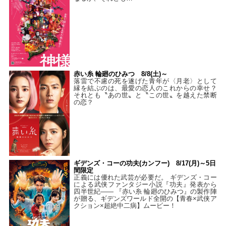
赤い糸 輪廻のひみつ 8/8(土)～
落雷で不慮の死を遂げた青年が〈月老〉として
縁を結ぶのは、最愛の恋人のこれからの幸せ？
それとも〝あの世〟と〝この世〟を越えた禁断
の恋？
ギデンズ・コーの功夫(カンフー) 8/17(月)～5日
間限定
正義には優れた武芸が必要だ。 ギデンズ・コー
による武侠ファンタジー小説『功夫』発表から
四半世紀―― 『赤い糸 輪廻のひみつ』の製作陣
が贈る、ギデンズワールド全開の【青春×武侠ア
クション×超絶中二病】ムービー！