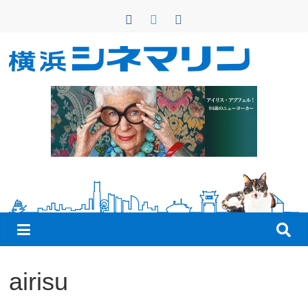
コ
ン
テ
ン
横
ツ
へ
浜
ス
キ
シ
ッ
プ
ネ
マ
リ
airisu
ン