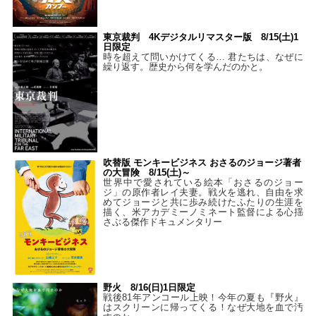
東京裁判 4Kデジタルリマスター版 8/15(土)1
日限定
時を超えて問いかけてくる… 君たちは、なぜに
繰り返す。歴史から何を学んだのかと。
吹替版 モンキービジネス おさるのジョージ著者
の大冒険 8/15(土)～
世界中で愛されている絵本「おさるのジョー
ジ」の原作者レイ夫妻。戦火を逃れ、自由を求
めてジョージと共に歩み続けたふたりの生涯を
描く、米アカデミーノミネート監督による心揺
さぶる傑作ドキュメンタリー
野火 8/16(日)1日限定
戦後81年アンコール上映！今年の夏も『野火』
はスクリーンに帰ってくる！なぜ大地を血で汚