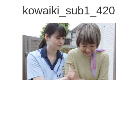
観
kowaiki_sub1_420
た
い
映
画
は
こ
の
街
で