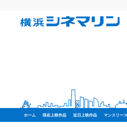
コ
ン
テ
横
ン
ツ
へ
浜
ス
キ
シ
ッ
プ
ネ
マ
リ
ホーム
現在上映作品
近日上映作品
マンスリー
ン