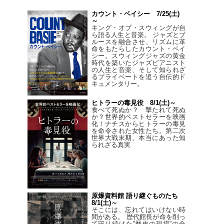
カウント・ベイシー 7/25(土)
～
キング・オブ・スウィングが自
ら語る人生と音楽。 ジャズとブ
ルースを融合させ、リズムに革
命をもたらしたカウント・ベイ
シー。スウィングジャズの黄金
時代を築いたジャズピアニスト
の人生と音楽、そして知られざ
るプライベートを追う自伝的ド
キュメンタリー。
ヒトラーの毒見役 8/1(土)～
食べて死ぬか？ 撃たれて死ぬ
か？世界的ベストセラーを映画
化！ナチスからヒトラーの毒見
を命令された女性たち。第二次
世界大戦末期、本当にあった知
られざる真実
原爆資料館 語り継ぐものたち
8/1(土)～
そこには、忘れてはいけない時
間がある。 歴代館長が命を削っ
て守り続けた”歴史の現場”の全