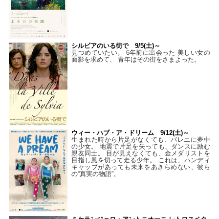
シルビアのいる街で 9/5(土)～
見つめていたい。 6年前に出会った 美しい女の
面影を求めて、 青年はその街をさまよった。
ウィー・ハブ・ア・ドリーム 9/12(土)～
生まれた時から片足がなくても、バレエに夢中
の少女。 地震で片足を失っても、ダンスに励む
親友同士。 目が見えなくても、金メダリストを
目指し風を切って走る少年。 これは、ハンディ
キャップがあっても未来をあきらめない、彼ら
の“真実の物語”。