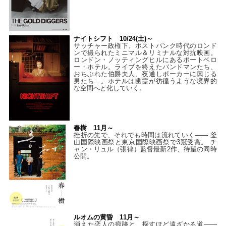
ナイトシフト 10/24(土)～
サッチャー政権下、ポストパンク時代のロンド
ンで撮られたミニマル＆リミナルな対抗映画。
ロンドン・ノッティングヒルにあるポートベロ
ー・ホテル。ライブを終えたバンドマンたち、
おちぶれた伯爵夫人、夜通しポーカーに興じる
男たち…。ホテルは幽霊が彷徨うような境界的
な空間へと化していく。
春樹 11月～
挫折の先で、それでも時間は流れていく—— 釜
山国際映画祭と東京国際映画祭で3冠受賞。 チ
ャン・リュル（張律）監督最新2作、待望の同時
公開。
ルオムの黄昏 11月～
消えた恋人の痕跡と、探すほど遠ざかる道——