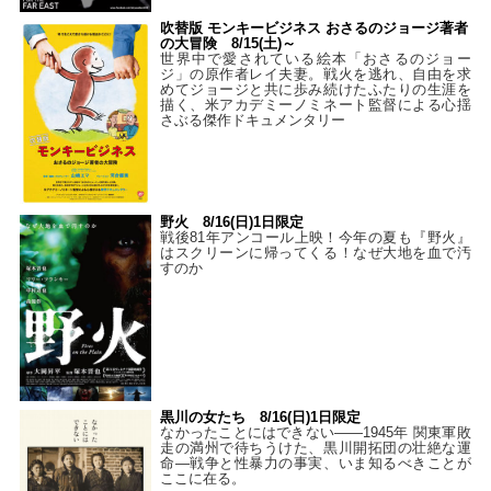
吹替版 モンキービジネス おさるのジョージ著者
の大冒険 8/15(土)～
世界中で愛されている絵本「おさるのジョー
ジ」の原作者レイ夫妻。戦火を逃れ、自由を求
めてジョージと共に歩み続けたふたりの生涯を
描く、米アカデミーノミネート監督による心揺
さぶる傑作ドキュメンタリー
野火 8/16(日)1日限定
戦後81年アンコール上映！今年の夏も『野火』
はスクリーンに帰ってくる！なぜ大地を血で汚
すのか
黒川の女たち 8/16(日)1日限定
なかったことにはできない——1945年 関東軍敗
走の満州で待ちうけた、黒川開拓団の壮絶な運
命―戦争と性暴力の事実、いま知るべきことが
ここに在る。