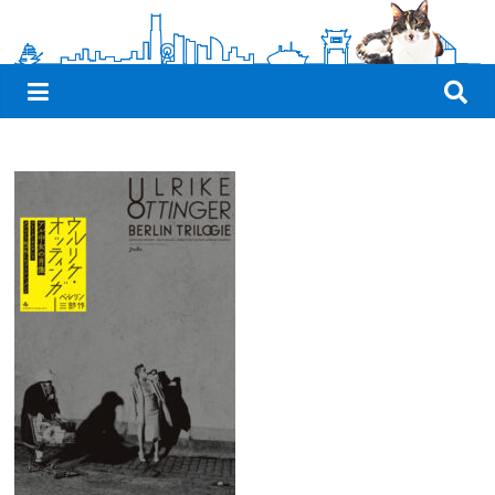
観
た
い
映
画
は
こ
の
街
で