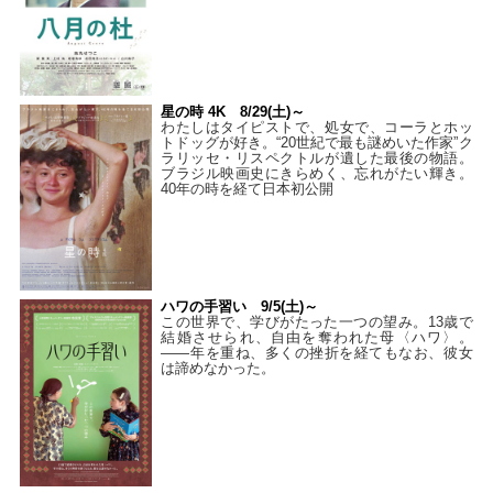
星の時 4K 8/29(土)～
わたしはタイピストで、処⼥で、コーラとホッ
トドッグが好き。“20世紀で最も謎めいた作家”ク
ラリッセ・リスペクトルが遺した最後の物語。
ブラジル映画史にきらめく、忘れがたい輝き。
40年の時を経て⽇本初公開
ハワの手習い 9/5(土)～
この世界で、学びがたった一つの望み。13歳で
結婚させられ、自由を奪われた母〈ハワ〉。
——年を重ね、多くの挫折を経てもなお、彼女
は諦めなかった。