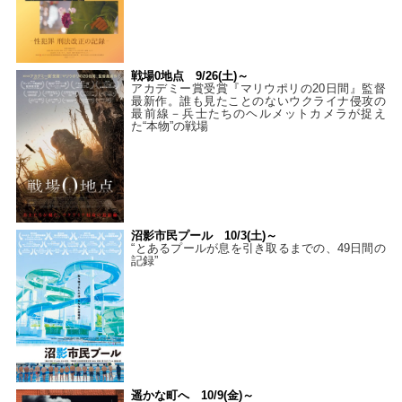
戦場0地点 9/26(土)～
アカデミー賞受賞『マリウポリの20日間』監督
最新作。誰も見たことのないウクライナ侵攻の
最前線－兵士たちのヘルメットカメラが捉え
た“本物”の戦場
沼影市民プール 10/3(土)～
“とあるプールが息を引き取るまでの、49日間の
記録”
遥かな町へ 10/9(金)～