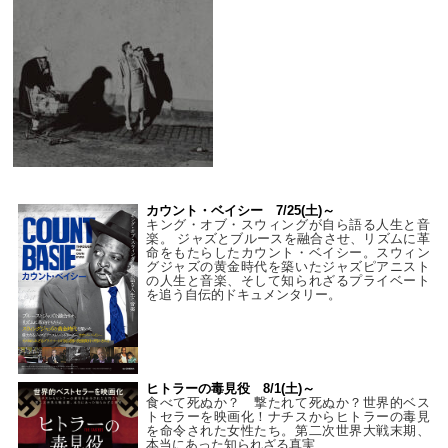
カウント・ベイシー 7/25(土)～
キング・オブ・スウィングが自ら語る人生と音
楽。 ジャズとブルースを融合させ、リズムに革
命をもたらしたカウント・ベイシー。スウィン
グジャズの黄金時代を築いたジャズピアニスト
の人生と音楽、そして知られざるプライベート
を追う自伝的ドキュメンタリー。
ヒトラーの毒見役 8/1(土)～
食べて死ぬか？ 撃たれて死ぬか？世界的ベス
トセラーを映画化！ナチスからヒトラーの毒見
を命令された女性たち。第二次世界大戦末期、
本当にあった知られざる真実