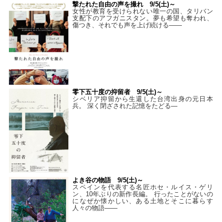
撃たれた自由の声を撮れ 9/5(土)～
女性が教育を受けられない唯一の国、タリバン
支配下のアフガニスタン。夢も希望も奪われ、
傷つき、それでも声を上げ続ける——
零下五十度の抑留者 9/5(土)～
シベリア抑留から生還した台湾出身の元日本
兵。 深く閉ざされた記憶をたどる—
よき谷の物語 9/5(土)～
スペインを代表する名匠ホセ・ルイス・ゲリ
ン、10年ぶりの新作長編。 行ったことがないの
になぜか懐かしい、ある土地とそこに暮らす
人々の物語――