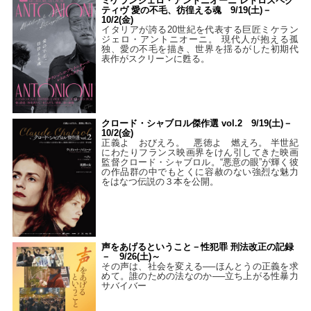
ミケランジェロ・アントニオーニ レトロスペク
ティヴ 愛の不毛、彷徨える魂 9/19(土)－
10/2(金)
イタリアが誇る20世紀を代表する巨匠ミケラン
ジェロ・アントニオーニ。 現代人が抱える孤
独、愛の不毛を描き、世界を揺るがした初期代
表作がスクリーンに甦る。
クロード・シャブロル傑作選 vol.2 9/19(土)－
10/2(金)
正義よ おびえろ。 悪徳よ 燃えろ。 半世紀
にわたりフランス映画界をけん引してきた映画
監督クロード・シャブロル。“悪意の眼”が輝く彼
の作品群の中でもとくに容赦のない強烈な魅力
をはなつ伝説の３本を公開。
声をあげるということ－性犯罪 刑法改正の記録
－ 9/26(土)～
その声は、社会を変える──ほんとうの正義を求
めて。誰のための法なのか──立ち上がる性暴力
サバイバー