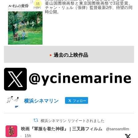
釜山国際映画祭と東京国際映画祭で3冠受賞。
チャン・リュル（張律）監督最新2作、待望の同
時公開。
過去の上映作品
横浜シネマリン
フォロー
横浜シネマリン リツイートされました
映画『軍服を着た神様』 | 三叉路フィルム
@sansarofilm
·
15h