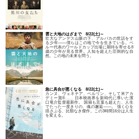
雲と大地のはざまで 8/22(土)～
壮大なアンデス山脈の下、アルパカの世話をす
る少年――僕らはこの地で今を生きている。ペ
ルー代表のワールドカップ出場に期待を寄せる8
歳の少年が見る世界。人知を超えた圧倒的な自
然。この地の未来を問う。
急に具合が悪くなる 8/22(土)～
カンヌ、ヴェネチア、ベルリン、そして米アカ
デミー賞®…… 日本映画界を新時代に導いた濱
口竜介監督最新作。 国籍も言葉も超えた、人生
でたった一度きりの、魂の邂逅――。 強く心を
揺さぶる、比類なき傑作。この3時間16分は人生
を変える。