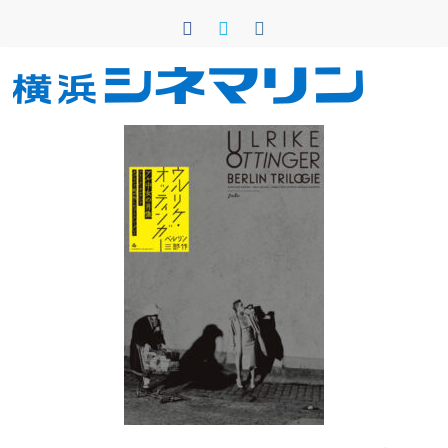
コ
ン
テ
ン
横
ツ
へ
浜
ス
キ
シ
ッ
プ
ネ
マ
リ
ン