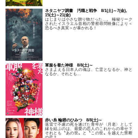
ネタニヤフ調書 汚職と戦争 8/1(土)～7(金),
15(土)～21(金)
はじまりは小さな贈り物だった…。 極秘リーク
されたイスラエル首相の警察尋問映像により＜
恐るべき真実＞が暴かれる！
軍服を着た神様 8/8(土)～
さまよえる日本人の魂は、亡霊となるか、神と
なるか、それとも…
赤い糸 輪廻のひみつ 8/8(土)～
落雷で不慮の死を遂げた青年が〈月老〉として
縁を結ぶのは、最愛の恋人のこれからの幸せ？
それとも〝あの世〟と〝この世〟を越えた禁断
の恋？