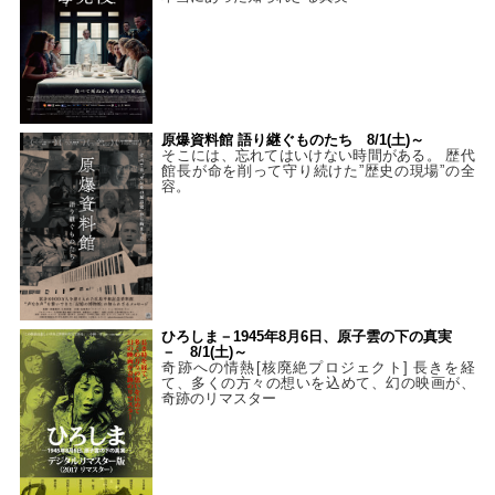
原爆資料館 語り継ぐものたち 8/1(土)～
そこには、忘れてはいけない時間がある。 歴代
館長が命を削って守り続けた”歴史の現場”の全
容。
ひろしま－1945年8月6日、原子雲の下の真実
－ 8/1(土)～
奇跡への情熱[核廃絶プロジェクト] 長きを経
て、多くの方々の想いを込めて、幻の映画が、
奇跡のリマスター