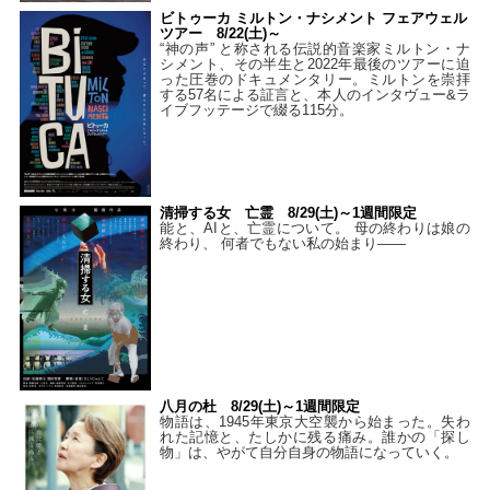
ビトゥーカ ミルトン・ナシメント フェアウェル
ツアー 8/22(土)～
“神の声” と称される伝説的音楽家ミルトン・ナ
シメント、その半生と2022年最後のツアーに迫
った圧巻のドキュメンタリー。ミルトンを崇拝
する57名による証言と、本人のインタヴュー&ラ
イブフッテージで綴る115分。
清掃する女 亡霊 8/29(土)～1週間限定
能と、AIと、亡霊について。 母の終わりは娘の
終わり、 何者でもない私の始まり――
八月の杜 8/29(土)～1週間限定
物語は、1945年東京大空襲から始まった。失わ
れた記憶と、たしかに残る痛み。誰かの「探し
物」は、やがて自分自身の物語になっていく。