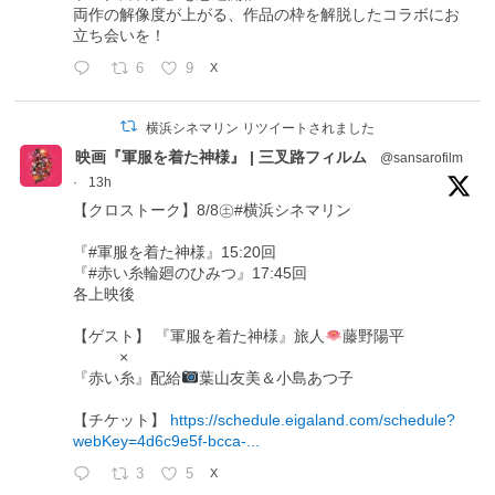
両作の解像度が上がる、作品の枠を解脱したコラボにお
立ち会いを！
6
9
X
横浜シネマリン リツイートされました
映画『軍服を着た神様』 | 三叉路フィルム
@sansarofilm
·
13h
【クロストーク】8/8㊏#横浜シネマリン
『#軍服を着た神様』15:20回
『#赤い糸輪廻のひみつ』17:45回
各上映後
【ゲスト】 『軍服を着た神様』旅人
藤野陽平
×
『赤い糸』配給
葉山友美＆小島あつ子
【チケット】
https://schedule.eigaland.com/schedule?
webKey=4d6c9e5f-bcca-...
3
5
X