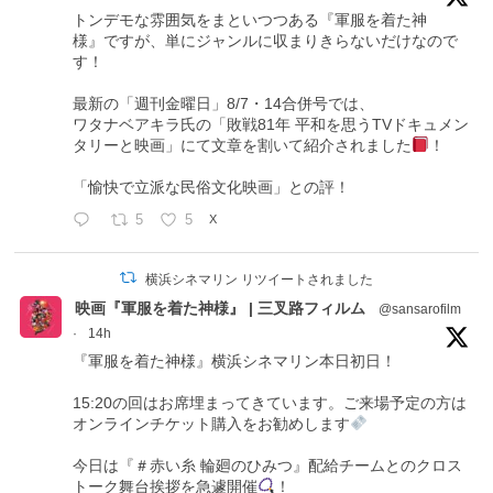
トンデモな雰囲気をまといつつある『軍服を着た神
様』ですが、単にジャンルに収まりきらないだけなので
す！
最新の「週刊金曜日」8/7・14合併号では、
ワタナベアキラ氏の「敗戦81年 平和を思うTVドキュメン
タリーと映画」にて文章を割いて紹介されました
！
「愉快で立派な民俗文化映画」との評！
5
5
X
横浜シネマリン リツイートされました
映画『軍服を着た神様』 | 三叉路フィルム
@sansarofilm
·
14h
『軍服を着た神様』横浜シネマリン本日初日！
15:20の回はお席埋まってきています。ご来場予定の方は
オンラインチケット購入をお勧めします
今日は『＃赤い糸 輪廻のひみつ』配給チームとのクロス
トーク舞台挨拶を急遽開催
！