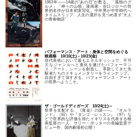
1963年――14歳の“あの日”が甦る。「孤独のグ
ルメ」「神々の山嶺」漫画家・谷口ジローの世
界的名作が日本初実写化。中年男が中学時代へ
タイムスリップ…人生の選択を見つめ直す“大人
の青春物語”
パフォーマンス・アート：身体と空間をめぐる
映画祭 10/10(土)－10/23(金)
現代美術において最もエネルギッシュで、不可
欠なジャンルへと進化を遂げたパフォーマン
ス・アート。シーンを創造し、革新してきた先
駆者たちのドキュメンタリーをラインナップ。
自由すぎて深すぎる、パフォーマンス・アート
の世界へようこそ。
ザ・ゴールドディガーズ 10/24(土)～
世界を支配する、《黄金》の謎――。『オルラ
ンド』（92）や『タンゴ・レッスン』（97）な
どで世界的な評価を得たイギリスを代表する映
画監督の一人、サリー・ポッターの長編監督デ
ビュー作、国内劇場初公開！