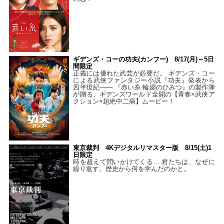
ギデンズ・コーの功夫(カンフー) 8/17(月)～5日
間限定
正義には優れた武芸が必要だ。 ギデンズ・コー
による武侠ファンタジー小説『功夫』発表から
四半世紀―― 『赤い糸 輪廻のひみつ』の製作陣
が贈る、ギデンズワールド全開の【青春×武侠ア
クション×超絶中二病】ムービー！
東京裁判 4Kデジタルリマスター版 8/15(土)1
日限定
時を超えて問いかけてくる… 君たちは、なぜに
繰り返す。歴史から何を学んだのかと。