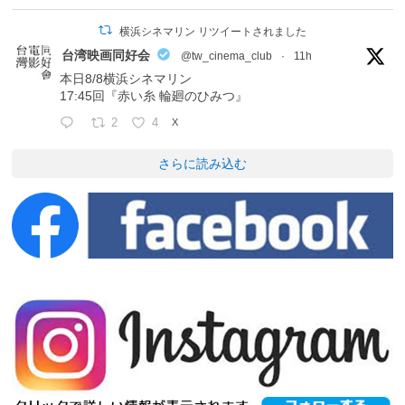
横浜シネマリン リツイートされました
台湾映画同好会
@tw_cinema_club
·
11h
本日8/8横浜シネマリン
17:45回『赤い糸 輪廻のひみつ』
2
4
X
さらに読み込む