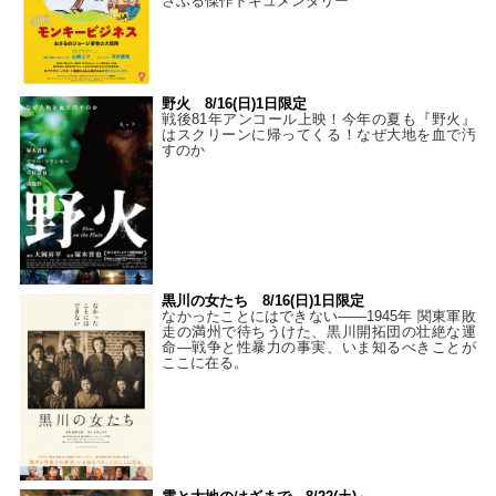
さぶる傑作ドキュメンタリー
野火 8/16(日)1日限定
戦後81年アンコール上映！今年の夏も『野火』
はスクリーンに帰ってくる！なぜ大地を血で汚
すのか
黒川の女たち 8/16(日)1日限定
なかったことにはできない——1945年 関東軍敗
走の満州で待ちうけた、黒川開拓団の壮絶な運
命―戦争と性暴力の事実、いま知るべきことが
ここに在る。