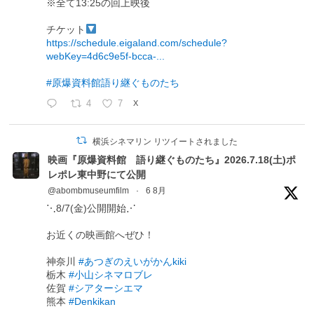
※全て13:25の回上映後
チケット
https://schedule.eigaland.com/schedule?
webKey=4d6c9e5f-bcca-...
#原爆資料館語り継ぐものたち
4
7
X
横浜シネマリン リツイートされました
映画『原爆資料館 語り継ぐものたち』2026.7.18(土)ポ
レポレ東中野にて公開
@abombmuseumfilm
·
6 8月
⋱8/7(金)公開開始⋰
お近くの映画館へぜひ！
神奈川
#あつぎのえいがかんkiki
栃木
#小山シネマロブレ
佐賀
#シアターシエマ
熊本
#Denkikan