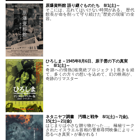
原爆資料館 語り継ぐものたち 8/1(土)～
そこには、忘れてはいけない時間がある。 歴代
館長が命を削って守り続けた”歴史の現場”の全
容。
ひろしま－1945年8月6日、原子雲の下の真実
－ 8/1(土)～
奇跡への情熱[核廃絶プロジェクト] 長きを経
て、多くの方々の想いを込めて、幻の映画が、
奇跡のリマスター
ネタニヤフ調書 汚職と戦争 8/1(土)～7(金),
15(土)～21(金)
はじまりは小さな贈り物だった…。 極秘リーク
されたイスラエル首相の警察尋問映像により＜
恐るべき真実＞が暴かれる！