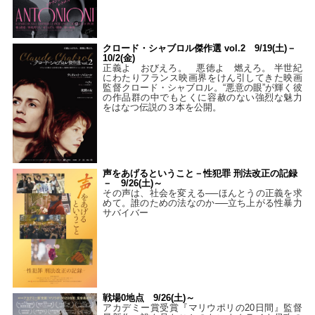
クロード・シャブロル傑作選 vol.2 9/19(土)－
10/2(金)
正義よ おびえろ。 悪徳よ 燃えろ。 半世紀
にわたりフランス映画界をけん引してきた映画
監督クロード・シャブロル。“悪意の眼”が輝く彼
の作品群の中でもとくに容赦のない強烈な魅力
をはなつ伝説の３本を公開。
声をあげるということ－性犯罪 刑法改正の記録
－ 9/26(土)～
その声は、社会を変える──ほんとうの正義を求
めて。誰のための法なのか──立ち上がる性暴力
サバイバー
戦場0地点 9/26(土)～
アカデミー賞受賞『マリウポリの20日間』監督