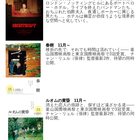
ロンドン・ノッティングヒルにあるポートベロ
ー・ホテル。ライブを終えたバンドマンたち、
おちぶれた伯爵夫人、夜通しポーカーに興じる
男たち…。ホテルは幽霊が彷徨うような境界的
な空間へと化していく。
春樹 11月～
挫折の先で、それでも時間は流れていく—— 釜
山国際映画祭と東京国際映画祭で3冠受賞。 チ
ャン・リュル（張律）監督最新2作、待望の同時
公開。
ルオムの黄昏 11月～
消えた恋人の痕跡と、探すほど遠ざかる道——
釜山国際映画祭と東京国際映画祭で3冠受賞。
チャン・リュル（張律）監督最新2作、待望の同
時公開。