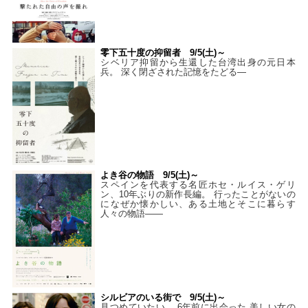
零下五十度の抑留者 9/5(土)～
シベリア抑留から生還した台湾出身の元日本
兵。 深く閉ざされた記憶をたどる—
よき谷の物語 9/5(土)～
スペインを代表する名匠ホセ・ルイス・ゲリ
ン、10年ぶりの新作長編。 行ったことがないの
になぜか懐かしい、ある土地とそこに暮らす
人々の物語――
シルビアのいる街で 9/5(土)～
見つめていたい。 6年前に出会った 美しい女の