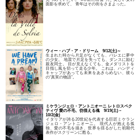
面影を求めて、 青年はその街をさまよった。
ウィー・ハブ・ア・ドリーム 9/12(土)～
生まれた時から片足がなくても、バレエに夢中
の少女。 地震で片足を失っても、ダンスに励む
親友同士。 目が見えなくても、金メダリストを
目指し風を切って走る少年。 これは、ハンディ
キャップがあっても未来をあきらめない、彼ら
の“真実の物語”。
ミケランジェロ・アントニオーニ レトロスペク
ティヴ 愛の不毛、彷徨える魂 9/19(土)－
10/2(金)
イタリアが誇る20世紀を代表する巨匠ミケラン
ジェロ・アントニオーニ。 現代人が抱える孤
独、愛の不毛を描き、世界を揺るがした初期代
表作がスクリーンに甦る。