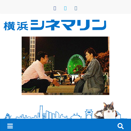
コ
ン
テ
ン
横
ツ
へ
浜
ス
キ
シ
ッ
プ
ネ
マ
リ
ン