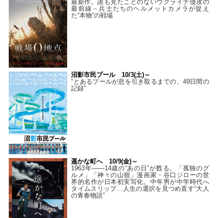
最新作。誰も見たことのないウクライナ侵攻の
最前線－兵士たちのヘルメットカメラが捉え
た“本物”の戦場
沼影市民プール 10/3(土)～
“とあるプールが息を引き取るまでの、49日間の
記録”
遥かな町へ 10/9(金)～
1963年――14歳の“あの日”が甦る。「孤独のグ
ルメ」「神々の山嶺」漫画家・谷口ジローの世
界的名作が日本初実写化。中年男が中学時代へ
タイムスリップ…人生の選択を見つめ直す“大人
の青春物語”