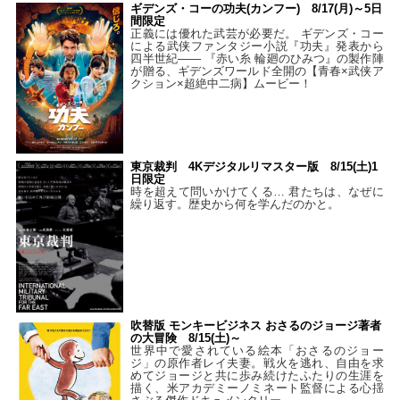
ギデンズ・コーの功夫(カンフー) 8/17(月)～5日
間限定
正義には優れた武芸が必要だ。 ギデンズ・コー
による武侠ファンタジー小説『功夫』発表から
四半世紀―― 『赤い糸 輪廻のひみつ』の製作陣
が贈る、ギデンズワールド全開の【青春×武侠ア
クション×超絶中二病】ムービー！
東京裁判 4Kデジタルリマスター版 8/15(土)1
日限定
時を超えて問いかけてくる… 君たちは、なぜに
繰り返す。歴史から何を学んだのかと。
吹替版 モンキービジネス おさるのジョージ著者
の大冒険 8/15(土)～
世界中で愛されている絵本「おさるのジョー
ジ」の原作者レイ夫妻。戦火を逃れ、自由を求
めてジョージと共に歩み続けたふたりの生涯を
描く、米アカデミーノミネート監督による心揺