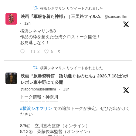
横浜シネマリン リツイートされました
映画『軍服を着た神様』 | 三叉路フィルム
@sansarofilm
·
12h
横浜シネマリン8/8
作品の枠を超えた台湾クロストーク開催！
お見逃しなく！
2
5
X
横浜シネマリン リツイートされました
映画『原爆資料館 語り継ぐものたち』2026.7.18(土)ポ
レポレ東中野にて公開
@abombmuseumfilm
·
13h
トーク情報：神奈川
￣￣￣￣￣￣￣￣￣
#横浜シネマリン
での追加トークが決定。ぜひお出かけく
ださい
8/9㊐ 立川直樹監督（オンライン）
8/13㊍ 斉藤俊幸監督（オンライン）