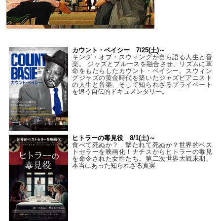
カウント・ベイシー 7/25(土)～
キング・オブ・スウィングが自ら語る人生と音
楽。 ジャズとブルースを融合させ、リズムに革
命をもたらしたカウント・ベイシー。スウィン
グジャズの黄金時代を築いたジャズピアニスト
の人生と音楽、そして知られざるプライベート
を追う自伝的ドキュメンタリー。
ヒトラーの毒見役 8/1(土)～
食べて死ぬか？ 撃たれて死ぬか？世界的ベス
トセラーを映画化！ナチスからヒトラーの毒見
を命令された女性たち。第二次世界大戦末期、
本当にあった知られざる真実