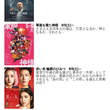
軍服を着た神様 8/8(土)～
さまよえる日本人の魂は、亡霊となるか、神と
なるか、それとも…
赤い糸 輪廻のひみつ 8/8(土)～
落雷で不慮の死を遂げた青年が〈月老〉として
縁を結ぶのは、最愛の恋人のこれからの幸せ？
それとも〝あの世〟と〝この世〟を越えた禁断
の恋？