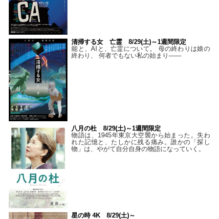
清掃する女 亡霊 8/29(土)～1週間限定
能と、AIと、亡霊について。 母の終わりは娘の
終わり、 何者でもない私の始まり――
八月の杜 8/29(土)～1週間限定
物語は、1945年東京大空襲から始まった。失わ
れた記憶と、たしかに残る痛み。誰かの「探し
物」は、やがて自分自身の物語になっていく。
星の時 4K 8/29(土)～