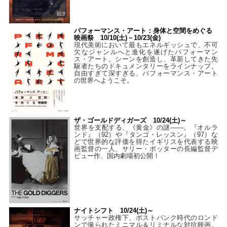
パフォーマンス・アート：身体と空間をめぐる
映画祭 10/10(土)－10/23(金)
現代美術において最もエネルギッシュで、不可
欠なジャンルへと進化を遂げたパフォーマン
ス・アート。シーンを創造し、革新してきた先
駆者たちのドキュメンタリーをラインナップ。
自由すぎて深すぎる、パフォーマンス・アート
の世界へようこそ。
ザ・ゴールドディガーズ 10/24(土)～
世界を支配する、《黄金》の謎――。『オルラ
ンド』（92）や『タンゴ・レッスン』（97）な
どで世界的な評価を得たイギリスを代表する映
画監督の一人、サリー・ポッターの長編監督デ
ビュー作、国内劇場初公開！
ナイトシフト 10/24(土)～
サッチャー政権下、ポストパンク時代のロンド
ンで撮られたミニマル＆リミナルな対抗映画。