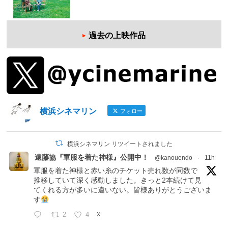
過去の上映作品
横浜シネマリン
フォロー
横浜シネマリン リツイートされました
遠藤協『軍服を着た神様』公開中！
@kanouendo
·
11h
軍服を着た神様と赤い糸のチケット売れ数が同数で
推移していて深く感動しました。きっと2本続けて見
てくれる方が多いに違いない。皆様ありがとうございま
す
2
4
X