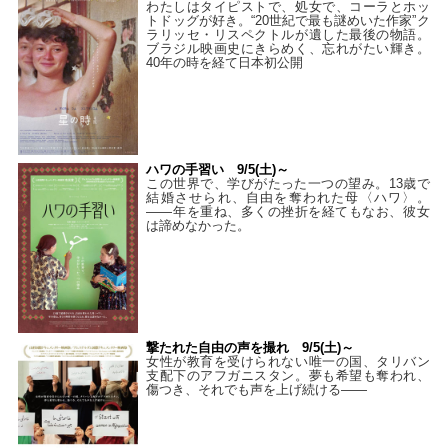
わたしはタイピストで、処⼥で、コーラとホッ
トドッグが好き。“20世紀で最も謎めいた作家”ク
ラリッセ・リスペクトルが遺した最後の物語。
ブラジル映画史にきらめく、忘れがたい輝き。
40年の時を経て⽇本初公開
ハワの手習い 9/5(土)～
この世界で、学びがたった一つの望み。13歳で
結婚させられ、自由を奪われた母〈ハワ〉。
——年を重ね、多くの挫折を経てもなお、彼女
は諦めなかった。
撃たれた自由の声を撮れ 9/5(土)～
女性が教育を受けられない唯一の国、タリバン
支配下のアフガニスタン。夢も希望も奪われ、
傷つき、それでも声を上げ続ける——