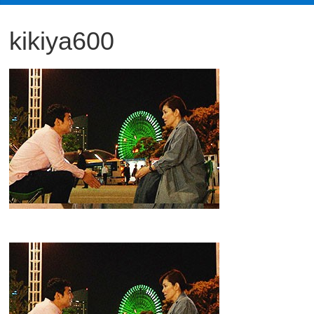
観
kikiya600
た
い
映
画
は
こ
の
街
で