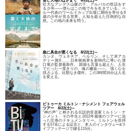
雲と大地のはざまで 8/22(土)～
壮大なアンデス山脈の下、アルパカの世話をす
る少年――僕らはこの地で今を生きている。ペ
ルー代表のワールドカップ出場に期待を寄せる8
歳の少年が見る世界。人知を超えた圧倒的な自
然。この地の未来を問う。
急に具合が悪くなる 8/22(土)～
カンヌ、ヴェネチア、ベルリン、そして米アカ
デミー賞®…… 日本映画界を新時代に導いた濱
口竜介監督最新作。 国籍も言葉も超えた、人生
でたった一度きりの、魂の邂逅――。 強く心を
揺さぶる、比類なき傑作。この3時間16分は人生
を変える。
ビトゥーカ ミルトン・ナシメント フェアウェル
ツアー 8/22(土)～
“神の声” と称される伝説的音楽家ミルトン・ナ
シメント、その半生と2022年最後のツアーに迫
った圧巻のドキュメンタリー。ミルトンを崇拝
する57名による証言と、本人のインタヴュー&ラ
イブフッテージで綴る115分。