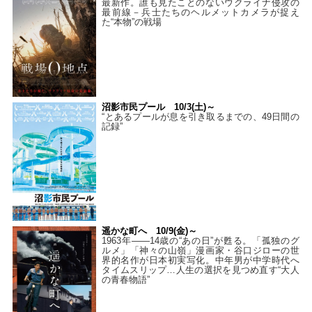
最新作。誰も見たことのないウクライナ侵攻の
最前線－兵士たちのヘルメットカメラが捉え
た“本物”の戦場
沼影市民プール 10/3(土)～
“とあるプールが息を引き取るまでの、49日間の
記録”
遥かな町へ 10/9(金)～
1963年――14歳の“あの日”が甦る。「孤独のグ
ルメ」「神々の山嶺」漫画家・谷口ジローの世
界的名作が日本初実写化。中年男が中学時代へ
タイムスリップ…人生の選択を見つめ直す“大人
の青春物語”