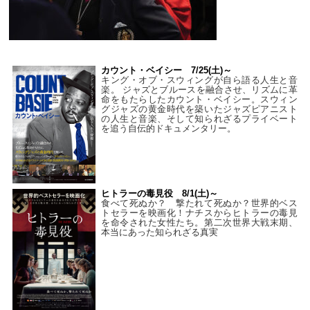
カウント・ベイシー 7/25(土)～
キング・オブ・スウィングが自ら語る人生と音
楽。 ジャズとブルースを融合させ、リズムに革
命をもたらしたカウント・ベイシー。スウィン
グジャズの黄金時代を築いたジャズピアニスト
の人生と音楽、そして知られざるプライベート
を追う自伝的ドキュメンタリー。
ヒトラーの毒見役 8/1(土)～
食べて死ぬか？ 撃たれて死ぬか？世界的ベス
トセラーを映画化！ナチスからヒトラーの毒見
を命令された女性たち。第二次世界大戦末期、
本当にあった知られざる真実