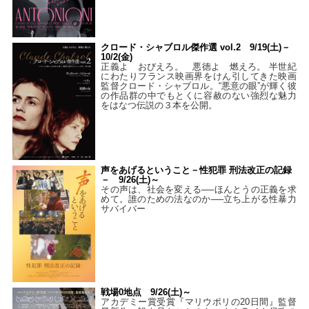
クロード・シャブロル傑作選 vol.2 9/19(土)－
10/2(金)
正義よ おびえろ。 悪徳よ 燃えろ。 半世紀
にわたりフランス映画界をけん引してきた映画
監督クロード・シャブロル。“悪意の眼”が輝く彼
の作品群の中でもとくに容赦のない強烈な魅力
をはなつ伝説の３本を公開。
声をあげるということ－性犯罪 刑法改正の記録
－ 9/26(土)～
その声は、社会を変える──ほんとうの正義を求
めて。誰のための法なのか──立ち上がる性暴力
サバイバー
戦場0地点 9/26(土)～
アカデミー賞受賞『マリウポリの20日間』監督