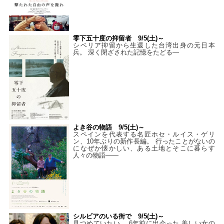
零下五十度の抑留者 9/5(土)～
シベリア抑留から生還した台湾出身の元日本
兵。 深く閉ざされた記憶をたどる—
よき谷の物語 9/5(土)～
スペインを代表する名匠ホセ・ルイス・ゲリ
ン、10年ぶりの新作長編。 行ったことがないの
になぜか懐かしい、ある土地とそこに暮らす
人々の物語――
シルビアのいる街で 9/5(土)～
見つめていたい。 6年前に出会った 美しい女の