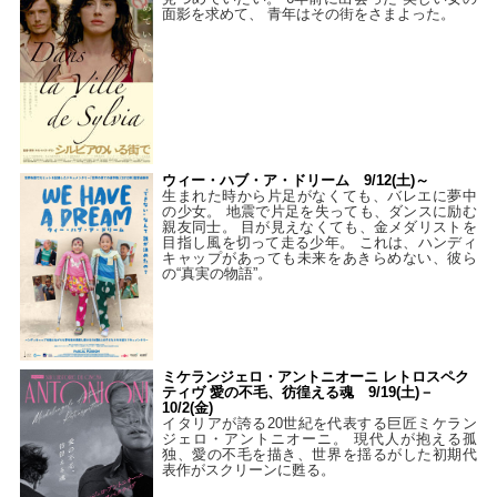
面影を求めて、 青年はその街をさまよった。
ウィー・ハブ・ア・ドリーム 9/12(土)～
生まれた時から片足がなくても、バレエに夢中
の少女。 地震で片足を失っても、ダンスに励む
親友同士。 目が見えなくても、金メダリストを
目指し風を切って走る少年。 これは、ハンディ
キャップがあっても未来をあきらめない、彼ら
の“真実の物語”。
ミケランジェロ・アントニオーニ レトロスペク
ティヴ 愛の不毛、彷徨える魂 9/19(土)－
10/2(金)
イタリアが誇る20世紀を代表する巨匠ミケラン
ジェロ・アントニオーニ。 現代人が抱える孤
独、愛の不毛を描き、世界を揺るがした初期代
表作がスクリーンに甦る。