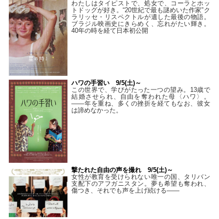
わたしはタイピストで、処⼥で、コーラとホッ
トドッグが好き。“20世紀で最も謎めいた作家”ク
ラリッセ・リスペクトルが遺した最後の物語。
ブラジル映画史にきらめく、忘れがたい輝き。
40年の時を経て⽇本初公開
ハワの手習い 9/5(土)～
この世界で、学びがたった一つの望み。13歳で
結婚させられ、自由を奪われた母〈ハワ〉。
——年を重ね、多くの挫折を経てもなお、彼女
は諦めなかった。
撃たれた自由の声を撮れ 9/5(土)～
女性が教育を受けられない唯一の国、タリバン
支配下のアフガニスタン。夢も希望も奪われ、
傷つき、それでも声を上げ続ける——