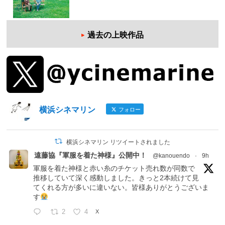
過去の上映作品
横浜シネマリン
フォロー
横浜シネマリン リツイートされました
遠藤協『軍服を着た神様』公開中！
@kanouendo
·
9h
軍服を着た神様と赤い糸のチケット売れ数が同数で
推移していて深く感動しました。きっと2本続けて見
てくれる方が多いに違いない。皆様ありがとうございま
す
2
4
X