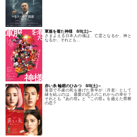
軍服を着た神様 8/8(土)～
さまよえる日本人の魂は、亡霊となるか、神と
なるか、それとも…
赤い糸 輪廻のひみつ 8/8(土)～
落雷で不慮の死を遂げた青年が〈月老〉として
縁を結ぶのは、最愛の恋人のこれからの幸せ？
それとも〝あの世〟と〝この世〟を越えた禁断
の恋？