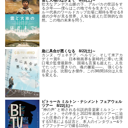
雲と大地のはざまで 8/22(土)～
壮大なアンデス山脈の下、アルパカの世話をす
る少年――僕らはこの地で今を生きている。ペ
ルー代表のワールドカップ出場に期待を寄せる8
歳の少年が見る世界。人知を超えた圧倒的な自
然。この地の未来を問う。
急に具合が悪くなる 8/22(土)～
カンヌ、ヴェネチア、ベルリン、そして米アカ
デミー賞®…… 日本映画界を新時代に導いた濱
口竜介監督最新作。 国籍も言葉も超えた、人生
でたった一度きりの、魂の邂逅――。 強く心を
揺さぶる、比類なき傑作。この3時間16分は人生
を変える。
ビトゥーカ ミルトン・ナシメント フェアウェル
ツアー 8/22(土)～
“神の声” と称される伝説的音楽家ミルトン・ナ
シメント、その半生と2022年最後のツアーに迫
った圧巻のドキュメンタリー。ミルトンを崇拝
する57名による証言と、本人のインタヴュー&ラ
イブフッテージで綴る115分。