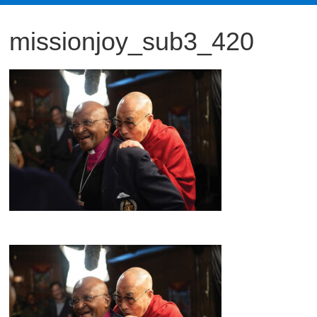
観
missionjoy_sub3_420
た
い
映
画
は
こ
の
街
で