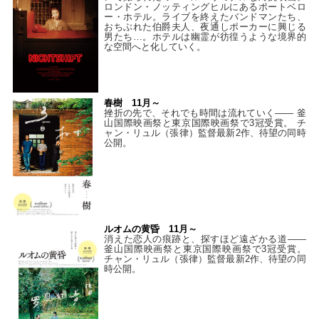
ロンドン・ノッティングヒルにあるポートベロ
ー・ホテル。ライブを終えたバンドマンたち、
おちぶれた伯爵夫人、夜通しポーカーに興じる
男たち…。ホテルは幽霊が彷徨うような境界的
な空間へと化していく。
春樹 11月～
挫折の先で、それでも時間は流れていく—— 釜
山国際映画祭と東京国際映画祭で3冠受賞。 チ
ャン・リュル（張律）監督最新2作、待望の同時
公開。
ルオムの黄昏 11月～
消えた恋人の痕跡と、探すほど遠ざかる道——
釜山国際映画祭と東京国際映画祭で3冠受賞。
チャン・リュル（張律）監督最新2作、待望の同
時公開。