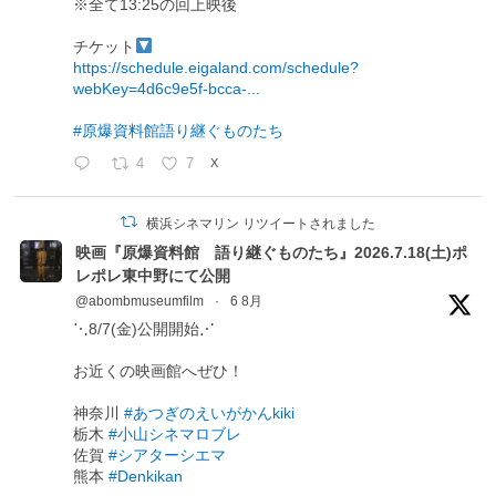
※全て13:25の回上映後
チケット
https://schedule.eigaland.com/schedule?
webKey=4d6c9e5f-bcca-...
#原爆資料館語り継ぐものたち
4
7
X
横浜シネマリン リツイートされました
映画『原爆資料館 語り継ぐものたち』2026.7.18(土)ポ
レポレ東中野にて公開
@abombmuseumfilm
·
6 8月
⋱8/7(金)公開開始⋰
お近くの映画館へぜひ！
神奈川
#あつぎのえいがかんkiki
栃木
#小山シネマロブレ
佐賀
#シアターシエマ
熊本
#Denkikan