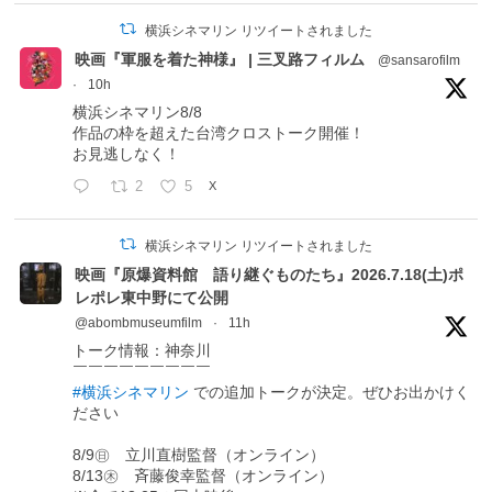
横浜シネマリン リツイートされました
映画『軍服を着た神様』 | 三叉路フィルム
@sansarofilm
·
10h
横浜シネマリン8/8
作品の枠を超えた台湾クロストーク開催！
お見逃しなく！
2
5
X
横浜シネマリン リツイートされました
映画『原爆資料館 語り継ぐものたち』2026.7.18(土)ポ
レポレ東中野にて公開
@abombmuseumfilm
·
11h
トーク情報：神奈川
￣￣￣￣￣￣￣￣￣
#横浜シネマリン
での追加トークが決定。ぜひお出かけく
ださい
8/9㊐ 立川直樹監督（オンライン）
8/13㊍ 斉藤俊幸監督（オンライン）