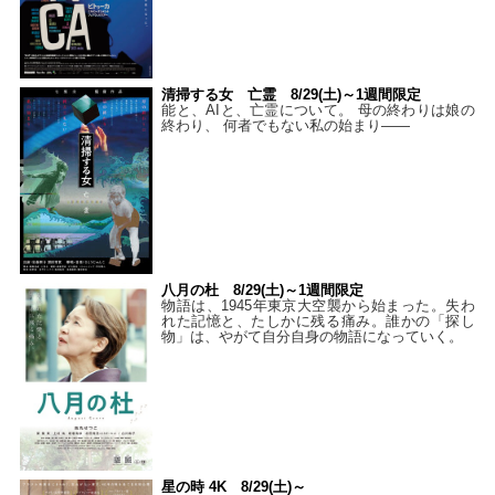
清掃する女 亡霊 8/29(土)～1週間限定
能と、AIと、亡霊について。 母の終わりは娘の
終わり、 何者でもない私の始まり――
八月の杜 8/29(土)～1週間限定
物語は、1945年東京大空襲から始まった。失わ
れた記憶と、たしかに残る痛み。誰かの「探し
物」は、やがて自分自身の物語になっていく。
星の時 4K 8/29(土)～