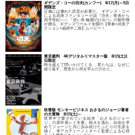
ギデンズ・コーの功夫(カンフー) 8/17(月)～5日
間限定
正義には優れた武芸が必要だ。 ギデンズ・コー
による武侠ファンタジー小説『功夫』発表から
四半世紀―― 『赤い糸 輪廻のひみつ』の製作陣
が贈る、ギデンズワールド全開の【青春×武侠ア
クション×超絶中二病】ムービー！
東京裁判 4Kデジタルリマスター版 8/15(土)1
日限定
時を超えて問いかけてくる… 君たちは、なぜに
繰り返す。歴史から何を学んだのかと。
吹替版 モンキービジネス おさるのジョージ著者
の大冒険 8/15(土)～
世界中で愛されている絵本「おさるのジョー
ジ」の原作者レイ夫妻。戦火を逃れ、自由を求
めてジョージと共に歩み続けたふたりの生涯を
描く、米アカデミーノミネート監督による心揺