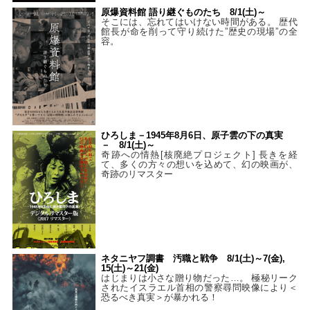
原爆資料館 語り継ぐものたち 8/1(土)～
そこには、忘れてはいけない時間がある。 歴代
館長が命を削って守り続けた”歴史の現場”の全
容。
ひろしま－1945年8月6日、原子雲の下の真実
－ 8/1(土)～
奇跡への情熱[核廃絶プロジェクト] 長きを経
て、多くの方々の想いを込めて、幻の映画が、
奇跡のリマスター
ネタニヤフ調書 汚職と戦争 8/1(土)～7(金),
15(土)～21(金)
はじまりは小さな贈り物だった…。 極秘リーク
されたイスラエル首相の警察尋問映像により＜
恐るべき真実＞が暴かれる！