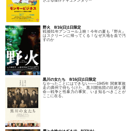
さぶる傑作ドキュメンタリー
野火 8/16(日)1日限定
戦後81年アンコール上映！今年の夏も『野火』
はスクリーンに帰ってくる！なぜ大地を血で汚
すのか
黒川の女たち 8/16(日)1日限定
なかったことにはできない——1945年 関東軍敗
走の満州で待ちうけた、黒川開拓団の壮絶な運
命―戦争と性暴力の事実、いま知るべきことが
ここに在る。