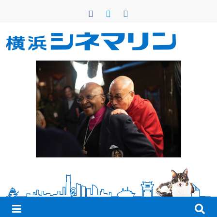
コ
ン
テ
ン
横
ツ
へ
浜
ス
キ
シ
ッ
プ
ネ
マ
リ
ン