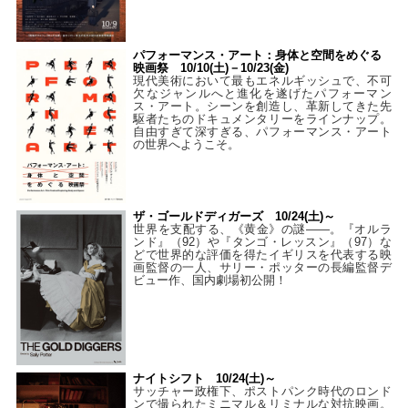
パフォーマンス・アート：身体と空間をめぐる
映画祭 10/10(土)－10/23(金)
現代美術において最もエネルギッシュで、不可
欠なジャンルへと進化を遂げたパフォーマン
ス・アート。シーンを創造し、革新してきた先
駆者たちのドキュメンタリーをラインナップ。
自由すぎて深すぎる、パフォーマンス・アート
の世界へようこそ。
ザ・ゴールドディガーズ 10/24(土)～
世界を支配する、《黄金》の謎――。『オルラ
ンド』（92）や『タンゴ・レッスン』（97）な
どで世界的な評価を得たイギリスを代表する映
画監督の一人、サリー・ポッターの長編監督デ
ビュー作、国内劇場初公開！
ナイトシフト 10/24(土)～
サッチャー政権下、ポストパンク時代のロンド
ンで撮られたミニマル＆リミナルな対抗映画。