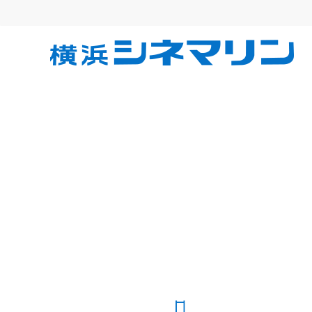
コ
ン
テ
横
ン
ツ
へ
浜
ス
キ
シ
ッ
プ
ネ
マ
リ
ン