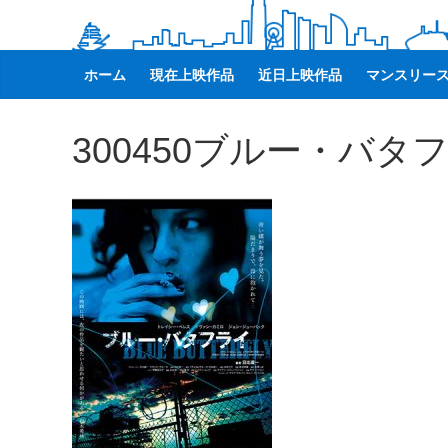
観
た
い
ホーム
現在上映作品
近日上映作品
マンスリー
映
画
300450ブルー・バタ
は
こ
の
街
で