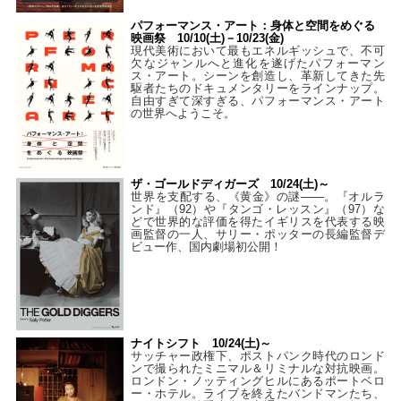
パフォーマンス・アート：身体と空間をめぐる
映画祭 10/10(土)－10/23(金)
現代美術において最もエネルギッシュで、不可
欠なジャンルへと進化を遂げたパフォーマン
ス・アート。シーンを創造し、革新してきた先
駆者たちのドキュメンタリーをラインナップ。
自由すぎて深すぎる、パフォーマンス・アート
の世界へようこそ。
ザ・ゴールドディガーズ 10/24(土)～
世界を支配する、《黄金》の謎――。『オルラ
ンド』（92）や『タンゴ・レッスン』（97）な
どで世界的な評価を得たイギリスを代表する映
画監督の一人、サリー・ポッターの長編監督デ
ビュー作、国内劇場初公開！
ナイトシフト 10/24(土)～
サッチャー政権下、ポストパンク時代のロンド
ンで撮られたミニマル＆リミナルな対抗映画。
ロンドン・ノッティングヒルにあるポートベロ
ー・ホテル。ライブを終えたバンドマンたち、