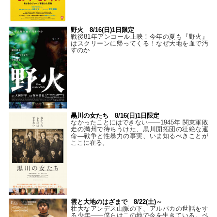
野火 8/16(日)1日限定
戦後81年アンコール上映！今年の夏も『野火』
はスクリーンに帰ってくる！なぜ大地を血で汚
すのか
黒川の女たち 8/16(日)1日限定
なかったことにはできない——1945年 関東軍敗
走の満州で待ちうけた、黒川開拓団の壮絶な運
命―戦争と性暴力の事実、いま知るべきことが
ここに在る。
雲と大地のはざまで 8/22(土)～
壮大なアンデス山脈の下、アルパカの世話をす
る少年――僕らはこの地で今を生きている。ペ