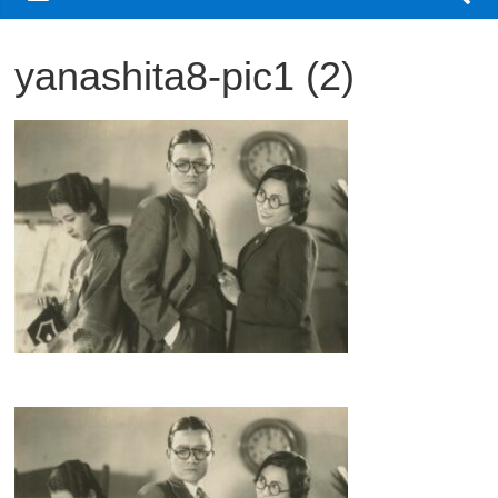
観
yanashita8-pic1 (2)
た
い
映
画
は
こ
の
街
で