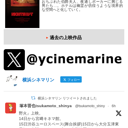
おちぶれた伯爵夫人、夜通しポーカーに興じる
男たち…。ホテルは幽霊が彷徨うような境界的
な空間へと化していく。
過去の上映作品
横浜シネマリン
フォロー
横浜シネマリン リツイートされました
塚本晋也tsukamoto_shinya
@tsukamoto_shiny
·
6h
野火』上映。
14日から宮﨑キネマ館。
15日渋谷ユーロスペース(舞台挨拶)15日から大分玉津東