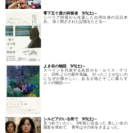
零下五十度の抑留者 9/5(土)～
シベリア抑留から生還した台湾出身の元日本
兵。 深く閉ざされた記憶をたどる—
よき谷の物語 9/5(土)～
スペインを代表する名匠ホセ・ルイス・ゲリ
ン、10年ぶりの新作長編。 行ったことがないの
になぜか懐かしい、ある土地とそこに暮らす
人々の物語――
シルビアのいる街で 9/5(土)～
見つめていたい。 6年前に出会った 美しい女の
面影を求めて、 青年はその街をさまよった。