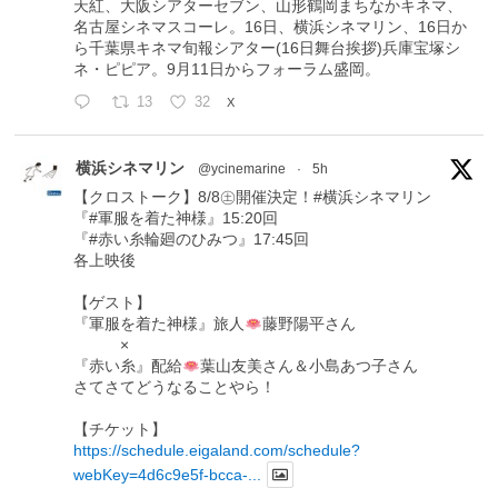
天紅、大阪シアターセブン、山形鶴岡まちなかキネマ、
名古屋シネマスコーレ。16日、横浜シネマリン、16日か
ら千葉県キネマ旬報シアター(16日舞台挨拶)兵庫宝塚シ
ネ・ピピア。9月11日からフォーラム盛岡。
13
32
X
横浜シネマリン
@ycinemarine
·
5h
【クロストーク】8/8㊏開催決定！#横浜シネマリン
『#軍服を着た神様』15:20回
『#赤い糸輪廻のひみつ』17:45回
各上映後
【ゲスト】
『軍服を着た神様』旅人
藤野陽平さん
×
『赤い糸』配給
葉山友美さん＆小島あつ子さん
さてさてどうなることやら！
【チケット】
https://schedule.eigaland.com/schedule?
webKey=4d6c9e5f-bcca-...