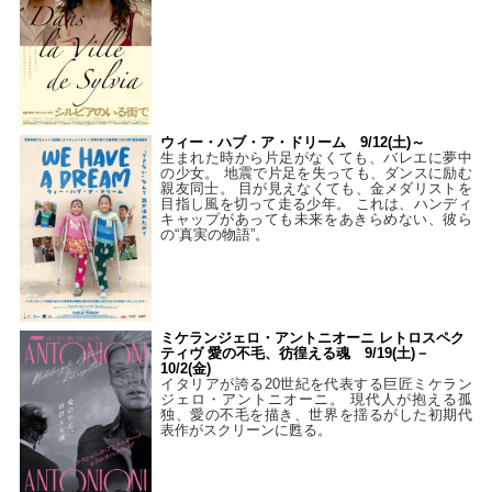
ウィー・ハブ・ア・ドリーム 9/12(土)～
生まれた時から片足がなくても、バレエに夢中
の少女。 地震で片足を失っても、ダンスに励む
親友同士。 目が見えなくても、金メダリストを
目指し風を切って走る少年。 これは、ハンディ
キャップがあっても未来をあきらめない、彼ら
の“真実の物語”。
ミケランジェロ・アントニオーニ レトロスペク
ティヴ 愛の不毛、彷徨える魂 9/19(土)－
10/2(金)
イタリアが誇る20世紀を代表する巨匠ミケラン
ジェロ・アントニオーニ。 現代人が抱える孤
独、愛の不毛を描き、世界を揺るがした初期代
表作がスクリーンに甦る。