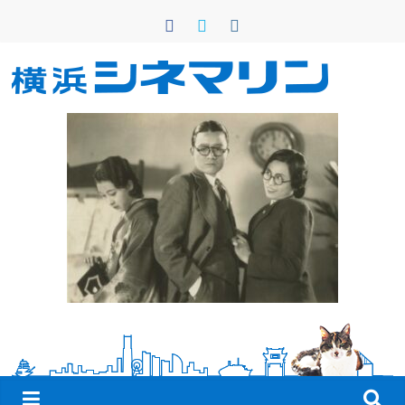
コ
ン
テ
ン
横
ツ
へ
浜
ス
キ
シ
ッ
プ
ネ
マ
リ
ン