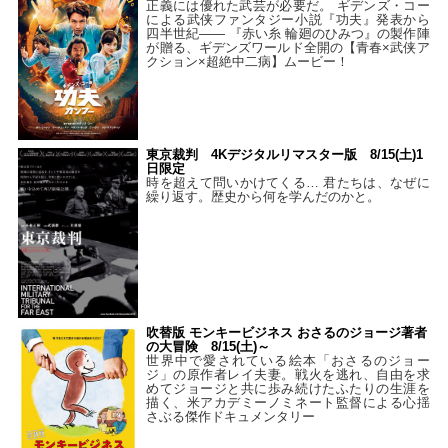
正義には優れた武芸が必要だ。 ギデンズ・コー
による武侠ファンタジー小説『功夫』発表から
四半世紀―― 『赤い糸 輪廻のひみつ』の製作陣
が贈る、ギデンズワールド全開の【青春×武侠ア
クション×超絶中二病】ムービー！
東京裁判 4Kデジタルリマスター版 8/15(土)1
日限定
時を超えて問いかけてくる… 君たちは、なぜに
繰り返す。歴史から何を学んだのかと。
吹替版 モンキービジネス おさるのジョージ著者
の大冒険 8/15(土)～
世界中で愛されている絵本「おさるのジョー
ジ」の原作者レイ夫妻。戦火を逃れ、自由を求
めてジョージと共に歩み続けたふたりの生涯を
描く、米アカデミーノミネート監督による心揺
さぶる傑作ドキュメンタリー