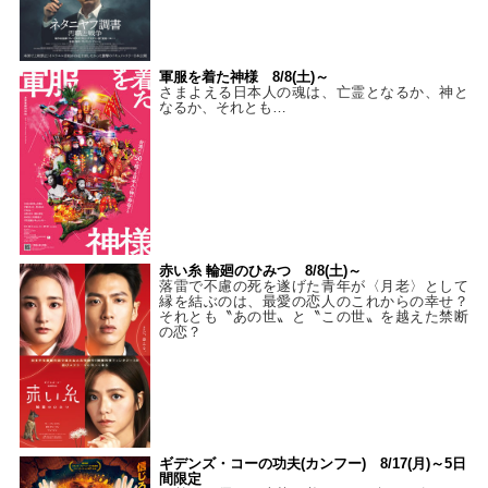
軍服を着た神様 8/8(土)～
さまよえる日本人の魂は、亡霊となるか、神と
なるか、それとも…
赤い糸 輪廻のひみつ 8/8(土)～
落雷で不慮の死を遂げた青年が〈月老〉として
縁を結ぶのは、最愛の恋人のこれからの幸せ？
それとも〝あの世〟と〝この世〟を越えた禁断
の恋？
ギデンズ・コーの功夫(カンフー) 8/17(月)～5日
間限定