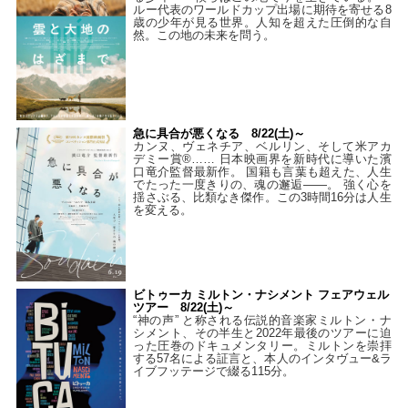
ルー代表のワールドカップ出場に期待を寄せる8
歳の少年が見る世界。人知を超えた圧倒的な自
然。この地の未来を問う。
急に具合が悪くなる 8/22(土)～
カンヌ、ヴェネチア、ベルリン、そして米アカ
デミー賞®…… 日本映画界を新時代に導いた濱
口竜介監督最新作。 国籍も言葉も超えた、人生
でたった一度きりの、魂の邂逅――。 強く心を
揺さぶる、比類なき傑作。この3時間16分は人生
を変える。
ビトゥーカ ミルトン・ナシメント フェアウェル
ツアー 8/22(土)～
“神の声” と称される伝説的音楽家ミルトン・ナ
シメント、その半生と2022年最後のツアーに迫
った圧巻のドキュメンタリー。ミルトンを崇拝
する57名による証言と、本人のインタヴュー&ラ
イブフッテージで綴る115分。