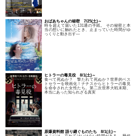
おばあちゃんの秘密 7/25(土)～
時を超えて届いた131通の手紙。 その秘密と本
当の想いに触れたとき、止まっていた時間がゆ
っくりと動き出す―
ヒトラーの毒見役 8/1(土)～
食べて死ぬか？ 撃たれて死ぬか？世界的ベス
トセラーを映画化！ナチスからヒトラーの毒見
を命令された女性たち。第二次世界大戦末期、
本当にあった知られざる真実
原爆資料館 語り継ぐものたち 8/1(土)～
そこには、忘れてはいけない時間がある。 歴代