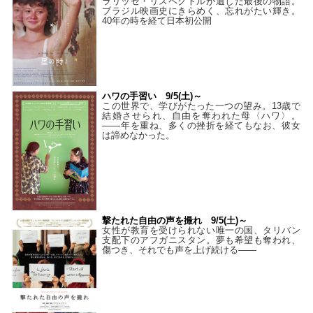
ラリッセ・リスペクトルが遺した最後の物語。
ブラジル映画史にきらめく、忘れがたい輝き。
40年の時を経て⽇本初公開
ハワの手習い 9/5(土)～
この世界で、学びがたった一つの望み。13歳で
結婚させられ、自由を奪われた母〈ハワ〉。
——年を重ね、多くの挫折を経てもなお、彼女
は諦めなかった。
撃たれた自由の声を撮れ 9/5(土)～
女性が教育を受けられない唯一の国、タリバン
支配下のアフガニスタン。夢も希望も奪われ、
傷つき、それでも声を上げ続ける——