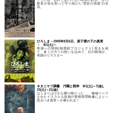
館長が命を削って守り続けた”歴史の現場”の全
容。
ひろしま－1945年8月6日、原子雲の下の真実
－ 8/1(土)～
奇跡への情熱[核廃絶プロジェクト] 長きを経
て、多くの方々の想いを込めて、幻の映画が、
奇跡のリマスター
ネタニヤフ調書 汚職と戦争 8/1(土)～7(金),
15(土)～21(金)
はじまりは小さな贈り物だった…。 極秘リーク
されたイスラエル首相の警察尋問映像により＜
恐るべき真実＞が暴かれる！