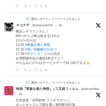
3
3
X
横浜シネマリン リツイートされました
ネコナデ
@nekonade045
·
6h
横浜シネマリンさん！
8/8㈯から上映は始まるけれど
17㈪〜21㈭は
13:30
#軍服を着た神様
15:30
#赤い糸輪廻のひみつ
17:30
#ギデンズ
・コーの功夫
台湾関連作品の連続3本立てだ！
※ちなみに17㈪はサービスデーで¥1,300ですよ
2
4
X
横浜シネマリン リツイートされました
映画『軍服を着た神様』 | 三叉路フィルム
@sansarofilm
·
8h
文化放送「武田砂鉄 ラジオマガジン」
ポッドキャストで聞き逃し無料配信中