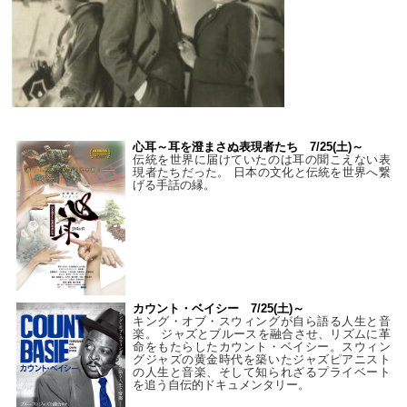
心耳～耳を澄まさぬ表現者たち 7/25(土)～
伝統を世界に届けていたのは耳の聞こえない表
現者たちだった。 日本の文化と伝統を世界へ繋
げる手話の縁。
カウント・ベイシー 7/25(土)～
キング・オブ・スウィングが自ら語る人生と音
楽。 ジャズとブルースを融合させ、リズムに革
命をもたらしたカウント・ベイシー。スウィン
グジャズの黄金時代を築いたジャズピアニスト
の人生と音楽、そして知られざるプライベート
を追う自伝的ドキュメンタリー。