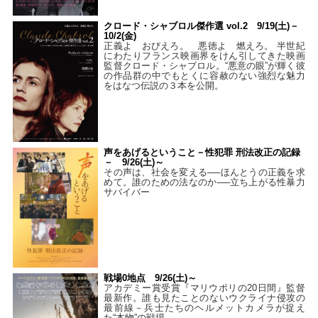
クロード・シャブロル傑作選 vol.2 9/19(土)－
10/2(金)
正義よ おびえろ。 悪徳よ 燃えろ。 半世紀
にわたりフランス映画界をけん引してきた映画
監督クロード・シャブロル。“悪意の眼”が輝く彼
の作品群の中でもとくに容赦のない強烈な魅力
をはなつ伝説の３本を公開。
声をあげるということ－性犯罪 刑法改正の記録
－ 9/26(土)～
その声は、社会を変える──ほんとうの正義を求
めて。誰のための法なのか──立ち上がる性暴力
サバイバー
戦場0地点 9/26(土)～
アカデミー賞受賞『マリウポリの20日間』監督
最新作。誰も見たことのないウクライナ侵攻の
最前線－兵士たちのヘルメットカメラが捉え
た“本物”の戦場