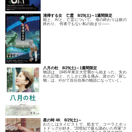
清掃する女 亡霊 8/29(土)～1週間限定
能と、AIと、亡霊について。 母の終わりは娘の
終わり、 何者でもない私の始まり――
八月の杜 8/29(土)～1週間限定
物語は、1945年東京大空襲から始まった。失わ
れた記憶と、たしかに残る痛み。誰かの「探し
物」は、やがて自分自身の物語になっていく。
星の時 4K 8/29(土)～
わたしはタイピストで、処⼥で、コーラとホッ
トドッグが好き。“20世紀で最も謎めいた作家”ク