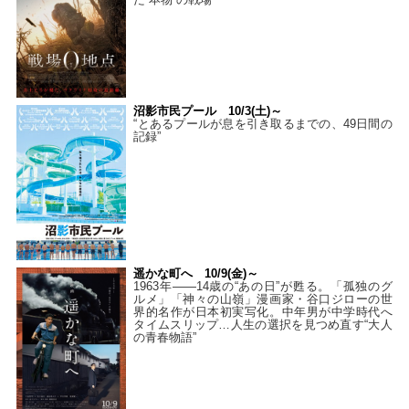
沼影市民プール 10/3(土)～
“とあるプールが息を引き取るまでの、49日間の
記録”
遥かな町へ 10/9(金)～
1963年――14歳の“あの日”が甦る。「孤独のグ
ルメ」「神々の山嶺」漫画家・谷口ジローの世
界的名作が日本初実写化。中年男が中学時代へ
タイムスリップ…人生の選択を見つめ直す“大人
の青春物語”