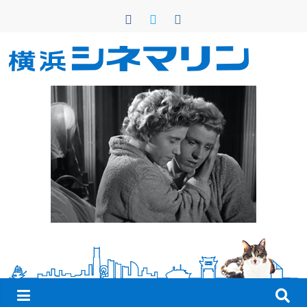
コ
ン
テ
ン
横
ツ
へ
浜
ス
キ
シ
ッ
プ
ネ
マ
リ
ン