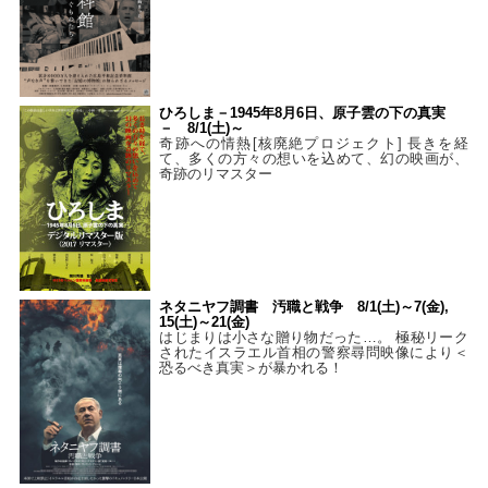
ひろしま－1945年8月6日、原子雲の下の真実
－ 8/1(土)～
奇跡への情熱[核廃絶プロジェクト] 長きを経
て、多くの方々の想いを込めて、幻の映画が、
奇跡のリマスター
ネタニヤフ調書 汚職と戦争 8/1(土)～7(金),
15(土)～21(金)
はじまりは小さな贈り物だった…。 極秘リーク
されたイスラエル首相の警察尋問映像により＜
恐るべき真実＞が暴かれる！