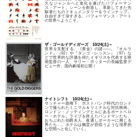
欠なジャンルへと進化を遂げたパフォーマン
ス・アート。シーンを創造し、革新してきた先
駆者たちのドキュメンタリーをラインナップ。
自由すぎて深すぎる、パフォーマンス・アート
の世界へようこそ。
ザ・ゴールドディガーズ 10/24(土)～
世界を支配する、《黄金》の謎――。『オルラ
ンド』（92）や『タンゴ・レッスン』（97）な
どで世界的な評価を得たイギリスを代表する映
画監督の一人、サリー・ポッターの長編監督デ
ビュー作、国内劇場初公開！
ナイトシフト 10/24(土)～
サッチャー政権下、ポストパンク時代のロンド
ンで撮られたミニマル＆リミナルな対抗映画。
ロンドン・ノッティングヒルにあるポートベロ
ー・ホテル。ライブを終えたバンドマンたち、
おちぶれた伯爵夫人、夜通しポーカーに興じる
男たち…。ホテルは幽霊が彷徨うような境界的
な空間へと化していく。