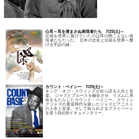
心耳～耳を澄まさぬ表現者たち 7/25(土)～
伝統を世界に届けていたのは耳の聞こえない表
現者たちだった。 日本の文化と伝統を世界へ繋
げる手話の縁。
カウント・ベイシー 7/25(土)～
キング・オブ・スウィングが自ら語る人生と音
楽。 ジャズとブルースを融合させ、リズムに革
命をもたらしたカウント・ベイシー。スウィン
グジャズの黄金時代を築いたジャズピアニスト
の人生と音楽、そして知られざるプライベート
を追う自伝的ドキュメンタリー。