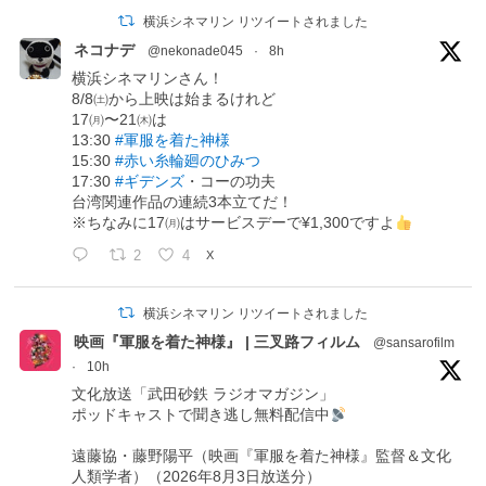
横浜シネマリン リツイートされました
ネコナデ
@nekonade045
·
8h
横浜シネマリンさん！
8/8㈯から上映は始まるけれど
17㈪〜21㈭は
13:30
#軍服を着た神様
15:30
#赤い糸輪廻のひみつ
17:30
#ギデンズ
・コーの功夫
台湾関連作品の連続3本立てだ！
※ちなみに17㈪はサービスデーで¥1,300ですよ
2
4
X
横浜シネマリン リツイートされました
映画『軍服を着た神様』 | 三叉路フィルム
@sansarofilm
·
10h
文化放送「武田砂鉄 ラジオマガジン」
ポッドキャストで聞き逃し無料配信中
遠藤協・藤野陽平（映画『軍服を着た神様』監督＆文化
人類学者）（2026年8月3日放送分）