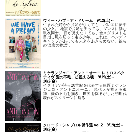
ウィー・ハブ・ア・ドリーム 9/12(土)～
生まれた時から片足がなくても、バレエに夢中
の少女。 地震で片足を失っても、ダンスに励む
親友同士。 目が見えなくても、金メダリストを
目指し風を切って走る少年。 これは、ハンディ
キャップがあっても未来をあきらめない、彼ら
の“真実の物語”。
ミケランジェロ・アントニオーニ レトロスペク
ティヴ 愛の不毛、彷徨える魂 9/19(土)－
10/2(金)
イタリアが誇る20世紀を代表する巨匠ミケラン
ジェロ・アントニオーニ。 現代人が抱える孤
独、愛の不毛を描き、世界を揺るがした初期代
表作がスクリーンに甦る。
クロード・シャブロル傑作選 vol.2 9/19(土)－
10/2(金)