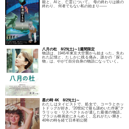
能と、AIと、亡霊について。 母の終わりは娘の
終わり、 何者でもない私の始まり――
八月の杜 8/29(土)～1週間限定
物語は、1945年東京大空襲から始まった。失わ
れた記憶と、たしかに残る痛み。誰かの「探し
物」は、やがて自分自身の物語になっていく。
星の時 4K 8/29(土)～
わたしはタイピストで、処⼥で、コーラとホッ
トドッグが好き。“20世紀で最も謎めいた作家”ク
ラリッセ・リスペクトルが遺した最後の物語。
ブラジル映画史にきらめく、忘れがたい輝き。
40年の時を経て⽇本初公開