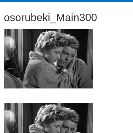
観
osorubeki_Main300
た
い
映
画
は
こ
の
街
で