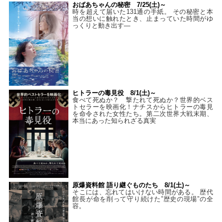
おばあちゃんの秘密 7/25(土)～
時を超えて届いた131通の手紙。 その秘密と本
当の想いに触れたとき、止まっていた時間がゆ
っくりと動き出す―
ヒトラーの毒見役 8/1(土)～
食べて死ぬか？ 撃たれて死ぬか？世界的ベス
トセラーを映画化！ナチスからヒトラーの毒見
を命令された女性たち。第二次世界大戦末期、
本当にあった知られざる真実
原爆資料館 語り継ぐものたち 8/1(土)～
そこには、忘れてはいけない時間がある。 歴代
館長が命を削って守り続けた”歴史の現場”の全
容。