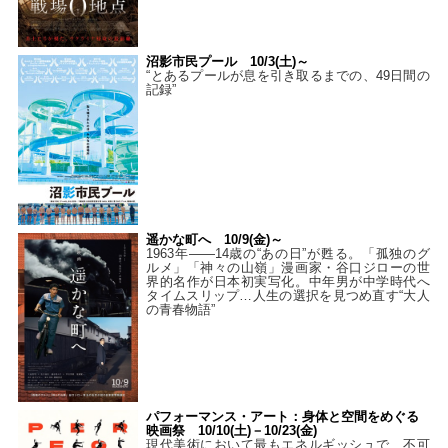
沼影市民プール 10/3(土)～
“とあるプールが息を引き取るまでの、49日間の
記録”
遥かな町へ 10/9(金)～
1963年――14歳の“あの日”が甦る。「孤独のグ
ルメ」「神々の山嶺」漫画家・谷口ジローの世
界的名作が日本初実写化。中年男が中学時代へ
タイムスリップ…人生の選択を見つめ直す“大人
の青春物語”
パフォーマンス・アート：身体と空間をめぐる
映画祭 10/10(土)－10/23(金)
現代美術において最もエネルギッシュで、不可