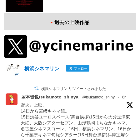
過去の上映作品
横浜シネマリン
フォロー
横浜シネマリン リツイートされました
塚本晋也tsukamoto_shinya
@tsukamoto_shiny
·
8h
野火』上映。
14日から宮﨑キネマ館。
15日渋谷ユーロスペース(舞台挨拶)15日から大分玉津東
天紅、大阪シアターセブン、山形鶴岡まちなかキネマ、
名古屋シネマスコーレ。16日、横浜シネマリン、16日か
ら千葉県キネマ旬報シアター(16日舞台挨拶)兵庫宝塚シ