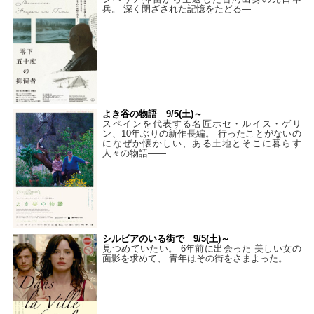
兵。 深く閉ざされた記憶をたどる—
よき谷の物語 9/5(土)～
スペインを代表する名匠ホセ・ルイス・ゲリ
ン、10年ぶりの新作長編。 行ったことがないの
になぜか懐かしい、ある土地とそこに暮らす
人々の物語――
シルビアのいる街で 9/5(土)～
見つめていたい。 6年前に出会った 美しい女の
面影を求めて、 青年はその街をさまよった。