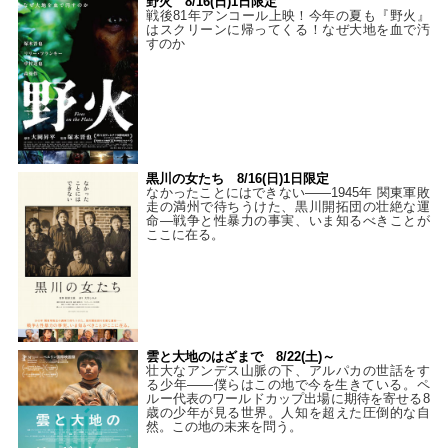
野火 8/16(日)1日限定
戦後81年アンコール上映！今年の夏も『野火』
はスクリーンに帰ってくる！なぜ大地を血で汚
すのか
黒川の女たち 8/16(日)1日限定
なかったことにはできない——1945年 関東軍敗
走の満州で待ちうけた、黒川開拓団の壮絶な運
命―戦争と性暴力の事実、いま知るべきことが
ここに在る。
雲と大地のはざまで 8/22(土)～
壮大なアンデス山脈の下、アルパカの世話をす
る少年――僕らはこの地で今を生きている。ペ
ルー代表のワールドカップ出場に期待を寄せる8
歳の少年が見る世界。人知を超えた圧倒的な自
然。この地の未来を問う。