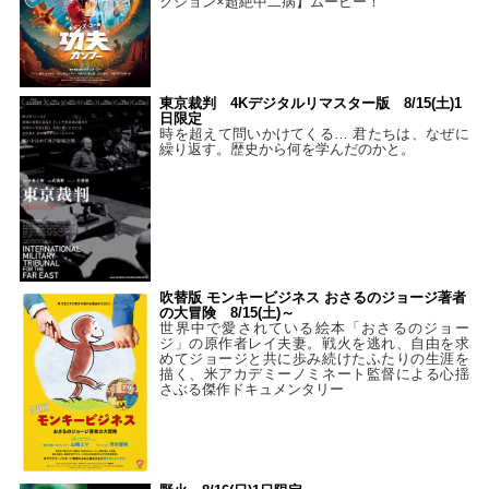
クション×超絶中二病】ムービー！
東京裁判 4Kデジタルリマスター版 8/15(土)1
日限定
時を超えて問いかけてくる… 君たちは、なぜに
繰り返す。歴史から何を学んだのかと。
吹替版 モンキービジネス おさるのジョージ著者
の大冒険 8/15(土)～
世界中で愛されている絵本「おさるのジョー
ジ」の原作者レイ夫妻。戦火を逃れ、自由を求
めてジョージと共に歩み続けたふたりの生涯を
描く、米アカデミーノミネート監督による心揺
さぶる傑作ドキュメンタリー