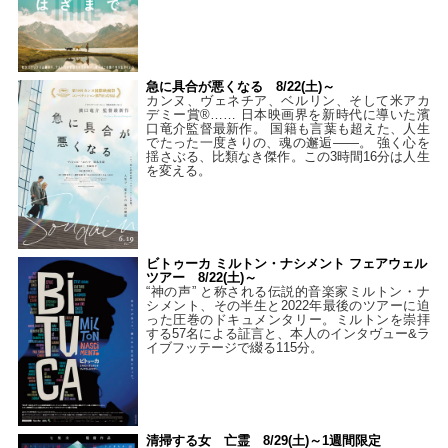
急に具合が悪くなる 8/22(土)～
カンヌ、ヴェネチア、ベルリン、そして米アカ
デミー賞®…… 日本映画界を新時代に導いた濱
口竜介監督最新作。 国籍も言葉も超えた、人生
でたった一度きりの、魂の邂逅――。 強く心を
揺さぶる、比類なき傑作。この3時間16分は人生
を変える。
ビトゥーカ ミルトン・ナシメント フェアウェル
ツアー 8/22(土)～
“神の声” と称される伝説的音楽家ミルトン・ナ
シメント、その半生と2022年最後のツアーに迫
った圧巻のドキュメンタリー。ミルトンを崇拝
する57名による証言と、本人のインタヴュー&ラ
イブフッテージで綴る115分。
清掃する女 亡霊 8/29(土)～1週間限定