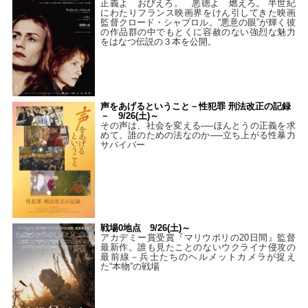
正義よ おびえろ。 悪徳よ 燃えろ。 半世紀
にわたりフランス映画界をけん引してきた映画
監督クロード・シャブロル。“悪意の眼”が輝く彼
の作品群の中でもとくに容赦のない強烈な魅力
をはなつ伝説の３本を公開。
声をあげるということ－性犯罪 刑法改正の記録
－ 9/26(土)～
その声は、社会を変える──ほんとうの正義を求
めて。誰のための法なのか──立ち上がる性暴力
サバイバー
戦場0地点 9/26(土)～
アカデミー賞受賞『マリウポリの20日間』監督
最新作。誰も見たことのないウクライナ侵攻の
最前線－兵士たちのヘルメットカメラが捉え
た“本物”の戦場