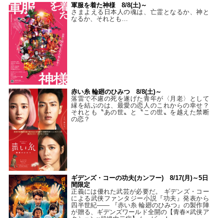
軍服を着た神様 8/8(土)～
さまよえる日本人の魂は、亡霊となるか、神と
なるか、それとも…
赤い糸 輪廻のひみつ 8/8(土)～
落雷で不慮の死を遂げた青年が〈月老〉として
縁を結ぶのは、最愛の恋人のこれからの幸せ？
それとも〝あの世〟と〝この世〟を越えた禁断
の恋？
ギデンズ・コーの功夫(カンフー) 8/17(月)～5日
間限定
正義には優れた武芸が必要だ。 ギデンズ・コー
による武侠ファンタジー小説『功夫』発表から
四半世紀―― 『赤い糸 輪廻のひみつ』の製作陣
が贈る、ギデンズワールド全開の【青春×武侠ア