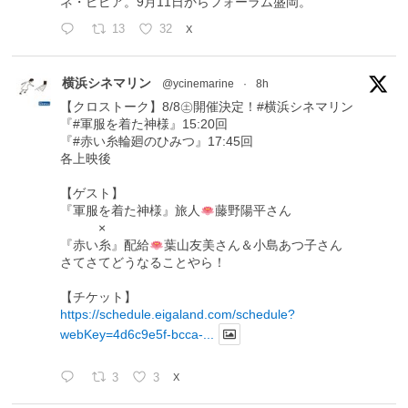
ネ・ピピア。9月11日からフォーラム盛岡。
13
32
X
横浜シネマリン
@ycinemarine
·
8h
【クロストーク】8/8㊏開催決定！#横浜シネマリン
『#軍服を着た神様』15:20回
『#赤い糸輪廻のひみつ』17:45回
各上映後
【ゲスト】
『軍服を着た神様』旅人
藤野陽平さん
×
『赤い糸』配給
葉山友美さん＆小島あつ子さん
さてさてどうなることやら！
【チケット】
https://schedule.eigaland.com/schedule?
webKey=4d6c9e5f-bcca-...
3
3
X