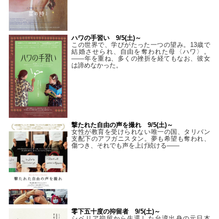
ハワの手習い 9/5(土)～
この世界で、学びがたった一つの望み。13歳で
結婚させられ、自由を奪われた母〈ハワ〉。
——年を重ね、多くの挫折を経てもなお、彼女
は諦めなかった。
撃たれた自由の声を撮れ 9/5(土)～
女性が教育を受けられない唯一の国、タリバン
支配下のアフガニスタン。夢も希望も奪われ、
傷つき、それでも声を上げ続ける——
零下五十度の抑留者 9/5(土)～
シベリア抑留から生還した台湾出身の元日本