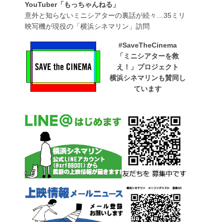
YouTuber「もっちゃんねる」
意外と知らないミニシアターの裏話が続々…35ミリ
映写機が現役の「横浜シネマリン」訪問
#SaveTheCinema
「ミニシアターを救
え！」プロジェクト
横浜シネマリンも賛同し
ています