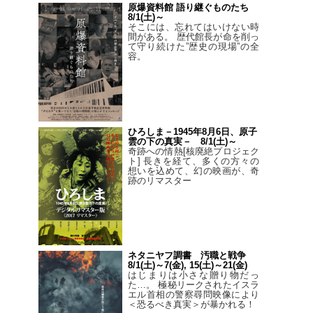
原爆資料館 語り継ぐものたち
8/1(土)～
そこには、忘れてはいけない時
間がある。 歴代館長が命を削っ
て守り続けた”歴史の現場”の全
容。
ひろしま－1945年8月6日、原子
雲の下の真実－ 8/1(土)～
奇跡への情熱[核廃絶プロジェク
ト] 長きを経て、多くの方々の
想いを込めて、幻の映画が、奇
跡のリマスター
ネタニヤフ調書 汚職と戦争
8/1(土)～7(金), 15(土)～21(金)
はじまりは小さな贈り物だっ
た…。 極秘リークされたイスラ
エル首相の警察尋問映像により
＜恐るべき真実＞が暴かれる！