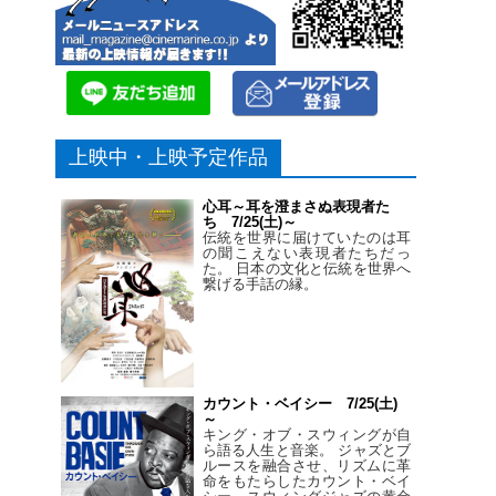
上映中・上映予定作品
心耳～耳を澄まさぬ表現者た
ち 7/25(土)～
伝統を世界に届けていたのは耳
の聞こえない表現者たちだっ
た。 日本の文化と伝統を世界へ
繋げる手話の縁。
カウント・ベイシー 7/25(土)
～
キング・オブ・スウィングが自
ら語る人生と音楽。 ジャズとブ
ルースを融合させ、リズムに革
命をもたらしたカウント・ベイ