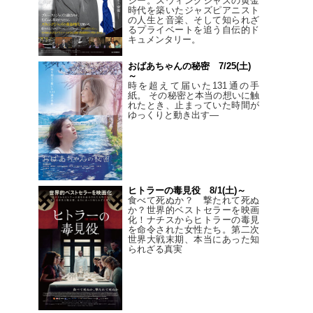
シー。スウィングジャズの黄金
時代を築いたジャズピアニスト
の人生と音楽、そして知られざ
るプライベートを追う自伝的ド
キュメンタリー。
おばあちゃんの秘密 7/25(土)
～
時を超えて届いた131通の手
紙。 その秘密と本当の想いに触
れたとき、止まっていた時間が
ゆっくりと動き出す―
ヒトラーの毒見役 8/1(土)～
食べて死ぬか？ 撃たれて死ぬ
か？世界的ベストセラーを映画
化！ナチスからヒトラーの毒見
を命令された女性たち。第二次
世界大戦末期、本当にあった知
られざる真実