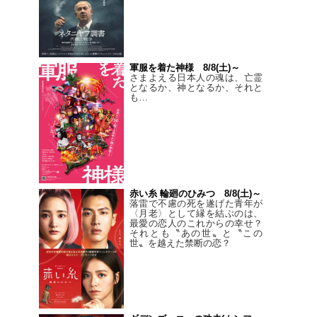
軍服を着た神様 8/8(土)～
さまよえる日本人の魂は、亡霊
となるか、神となるか、それと
も…
赤い糸 輪廻のひみつ 8/8(土)～
落雷で不慮の死を遂げた青年が
〈月老〉として縁を結ぶのは、
最愛の恋人のこれからの幸せ？
それとも〝あの世〟と〝この
世〟を越えた禁断の恋？