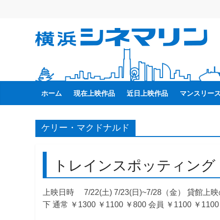
コ
ン
テ
横
ン
ツ
へ
浜
ス
キ
ホーム
現在上映作品
近日上映作品
マンスリー
シ
ッ
プ
ネ
ケリー・マクドナルド
マ
トレインスポッティング
リ
上映日時 7/22(土) 7/23(日)~7/28（金） 貸館
ン
下 通常 ￥1300 ￥1100 ￥800 会員 ￥1100 ￥110