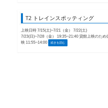
観
た
T2 トレインスポッティング
い
映
画
上映日時 7/15(土)~7/21（金） 7/22(土)
は
7/23(日)~7/28（金） 19:35~21:40 貸館上映のため
こ
映 11:55~14:00
続きを読む
の
街
で