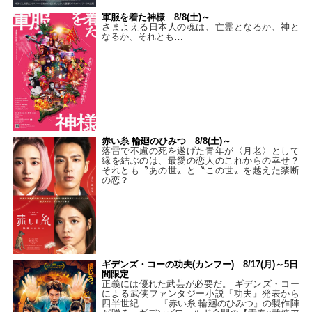
軍服を着た神様 8/8(土)～
さまよえる日本人の魂は、亡霊となるか、神と
なるか、それとも…
赤い糸 輪廻のひみつ 8/8(土)～
落雷で不慮の死を遂げた青年が〈月老〉として
縁を結ぶのは、最愛の恋人のこれからの幸せ？
それとも〝あの世〟と〝この世〟を越えた禁断
の恋？
ギデンズ・コーの功夫(カンフー) 8/17(月)～5日
間限定
正義には優れた武芸が必要だ。 ギデンズ・コー
による武侠ファンタジー小説『功夫』発表から
四半世紀―― 『赤い糸 輪廻のひみつ』の製作陣