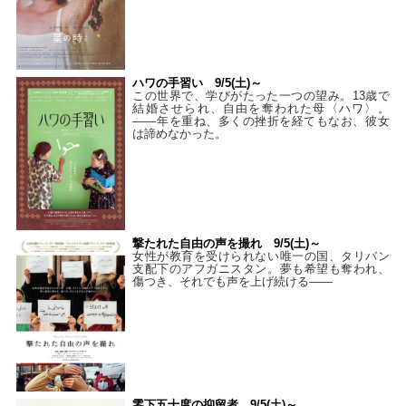
ハワの手習い 9/5(土)～
この世界で、学びがたった一つの望み。13歳で
結婚させられ、自由を奪われた母〈ハワ〉。
——年を重ね、多くの挫折を経てもなお、彼女
は諦めなかった。
撃たれた自由の声を撮れ 9/5(土)～
女性が教育を受けられない唯一の国、タリバン
支配下のアフガニスタン。夢も希望も奪われ、
傷つき、それでも声を上げ続ける——
零下五十度の抑留者 9/5(土)～