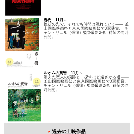
春樹 11月～
挫折の先で、それでも時間は流れていく—— 釜
山国際映画祭と東京国際映画祭で3冠受賞。 チ
ャン・リュル（張律）監督最新2作、待望の同時
公開。
ルオムの黄昏 11月～
消えた恋人の痕跡と、探すほど遠ざかる道——
釜山国際映画祭と東京国際映画祭で3冠受賞。
チャン・リュル（張律）監督最新2作、待望の同
時公開。
過去の上映作品