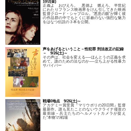
10/2(金)
正義よ おびえろ。 悪徳よ 燃えろ。 半世紀
にわたりフランス映画界をけん引してきた映画
監督クロード・シャブロル。“悪意の眼”が輝く彼
の作品群の中でもとくに容赦のない強烈な魅力
をはなつ伝説の３本を公開。
声をあげるということ－性犯罪 刑法改正の記録
－ 9/26(土)～
その声は、社会を変える──ほんとうの正義を求
めて。誰のための法なのか──立ち上がる性暴力
サバイバー
戦場0地点 9/26(土)～
アカデミー賞受賞『マリウポリの20日間』監督
最新作。誰も見たことのないウクライナ侵攻の
最前線－兵士たちのヘルメットカメラが捉え
た“本物”の戦場