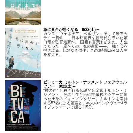
急に具合が悪くなる 8/22(土)～
カンヌ、ヴェネチア、ベルリン、そして米アカ
デミー賞®…… 日本映画界を新時代に導いた濱
口竜介監督最新作。 国籍も言葉も超えた、人生
でたった一度きりの、魂の邂逅――。 強く心を
揺さぶる、比類なき傑作。この3時間16分は人生
を変える。
ビトゥーカ ミルトン・ナシメント フェアウェル
ツアー 8/22(土)～
“神の声” と称される伝説的音楽家ミルトン・ナ
シメント、その半生と2022年最後のツアーに迫
った圧巻のドキュメンタリー。ミルトンを崇拝
する57名による証言と、本人のインタヴュー&ラ
イブフッテージで綴る115分。