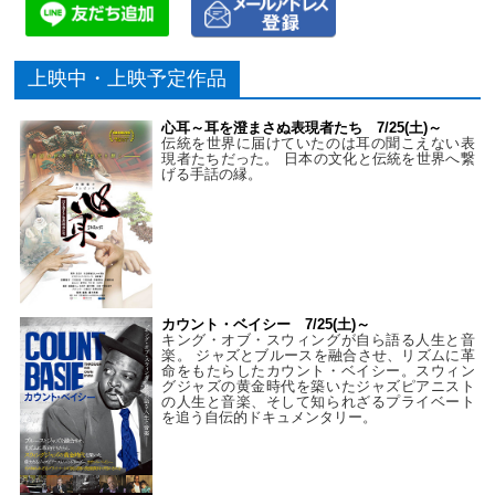
上映中・上映予定作品
心耳～耳を澄まさぬ表現者たち 7/25(土)～
伝統を世界に届けていたのは耳の聞こえない表
現者たちだった。 日本の文化と伝統を世界へ繋
げる手話の縁。
カウント・ベイシー 7/25(土)～
キング・オブ・スウィングが自ら語る人生と音
楽。 ジャズとブルースを融合させ、リズムに革
命をもたらしたカウント・ベイシー。スウィン
グジャズの黄金時代を築いたジャズピアニスト
の人生と音楽、そして知られざるプライベート
を追う自伝的ドキュメンタリー。