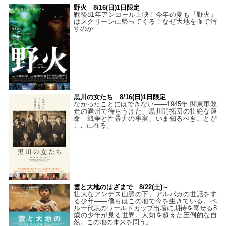
野火 8/16(日)1日限定
戦後81年アンコール上映！今年の夏も『野火』
はスクリーンに帰ってくる！なぜ大地を血で汚
すのか
黒川の女たち 8/16(日)1日限定
なかったことにはできない——1945年 関東軍敗
走の満州で待ちうけた、黒川開拓団の壮絶な運
命―戦争と性暴力の事実、いま知るべきことが
ここに在る。
雲と大地のはざまで 8/22(土)～
壮大なアンデス山脈の下、アルパカの世話をす
る少年――僕らはこの地で今を生きている。ペ
ルー代表のワールドカップ出場に期待を寄せる8
歳の少年が見る世界。人知を超えた圧倒的な自
然。この地の未来を問う。