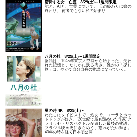
清掃する女 亡霊 8/29(土)～1週間限定
能と、AIと、亡霊について。 母の終わりは娘の
終わり、 何者でもない私の始まり――
八月の杜 8/29(土)～1週間限定
物語は、1945年東京大空襲から始まった。失わ
れた記憶と、たしかに残る痛み。誰かの「探し
物」は、やがて自分自身の物語になっていく。
星の時 4K 8/29(土)～
わたしはタイピストで、処⼥で、コーラとホッ
トドッグが好き。“20世紀で最も謎めいた作家”ク
ラリッセ・リスペクトルが遺した最後の物語。
ブラジル映画史にきらめく、忘れがたい輝き。
40年の時を経て⽇本初公開