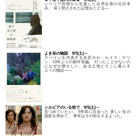
シベリア抑留から生還した台湾出身の元日本
兵。 深く閉ざされた記憶をたどる—
よき谷の物語 9/5(土)～
スペインを代表する名匠ホセ・ルイス・ゲリ
ン、10年ぶりの新作長編。 行ったことがないの
になぜか懐かしい、ある土地とそこに暮らす
人々の物語――
シルビアのいる街で 9/5(土)～
見つめていたい。 6年前に出会った 美しい女の
面影を求めて、 青年はその街をさまよった。