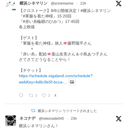
横浜シネマリン
@ycinemarine
·
22h
【クロストーク】8/8㊏開催決定！#横浜シネマリン
『#軍服を着た神様』15:20回
『#赤い糸輪廻のひみつ』17:45回
各上映後
【ゲスト】
『軍服を着た神様』旅人
藤野陽平さん
×
『赤い糸』配給
葉山友美さん＆小島あつ子さん
さてさてどうなることやら！
【チケット】
https://schedule.eigaland.com/schedule?
webKey=4d6c9e5f-bcca-...
3
3
X
横浜シネマリン リツイートされました
ネコナデ
@nekonade045
·
23h
横浜シネマリンさん！