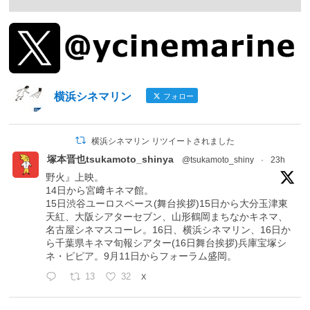
横浜シネマリン
フォロー
横浜シネマリン リツイートされました
塚本晋也tsukamoto_shinya
@tsukamoto_shiny
·
23h
野火』上映。
14日から宮﨑キネマ館。
15日渋谷ユーロスペース(舞台挨拶)15日から大分玉津東
天紅、大阪シアターセブン、山形鶴岡まちなかキネマ、
名古屋シネマスコーレ。16日、横浜シネマリン、16日か
ら千葉県キネマ旬報シアター(16日舞台挨拶)兵庫宝塚シ
ネ・ピピア。9月11日からフォーラム盛岡。
13
32
X