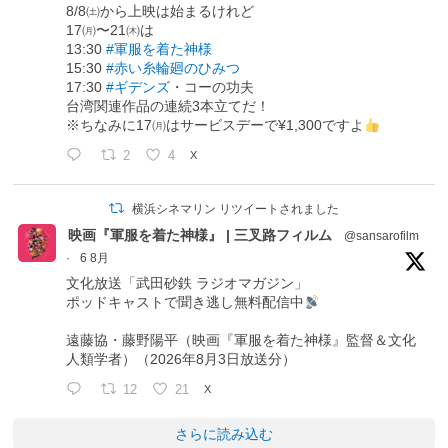
8/8㈯から上映は始まるけれど
17㈪〜21㈭は
13:30
#軍服を着た神様
15:30
#赤い糸輪廻のひみつ
17:30
#ギデンズ
・コーの功夫
台湾関連作品の連続3本立てだ！
※ちなみに17㈪はサービスデーで¥1,300ですよ
2
4
X
横浜シネマリン リツイートされました
映画『軍服を着た神様』 | 三叉路フィルム
@sansarofilm
·
6 8月
文化放送「武田砂鉄 ラジオマガジン」
ポッドキャストで聞き逃し無料配信中
遠藤協・藤野陽平（映画『軍服を着た神様』監督＆文化
人類学者）（2026年8月3日放送分）
12
21
X
さらに読み込む