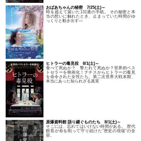
おばあちゃんの秘密 7/25(土)～
時を超えて届いた131通の手紙。 その秘密と本
当の想いに触れたとき、止まっていた時間がゆ
っくりと動き出す―
ヒトラーの毒見役 8/1(土)～
食べて死ぬか？ 撃たれて死ぬか？世界的ベス
トセラーを映画化！ナチスからヒトラーの毒見
を命令された女性たち。第二次世界大戦末期、
本当にあった知られざる真実
原爆資料館 語り継ぐものたち 8/1(土)～
そこには、忘れてはいけない時間がある。 歴代
館長が命を削って守り続けた”歴史の現場”の全
容。