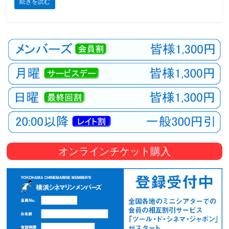
続きを読む
観
た
い
映
画
は
こ
の
街
で
オンラインチケット購入