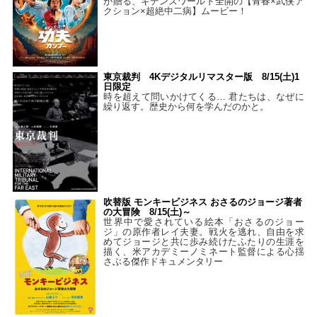
が贈る、ギデンズワールド全開の【青春×武侠ア
クション×超絶中二病】ムービー！
東京裁判 4Kデジタルリマスター版 8/15(土)1
日限定
時を超えて問いかけてくる… 君たちは、なぜに
繰り返す。歴史から何を学んだのかと。
吹替版 モンキービジネス おさるのジョージ著者
の大冒険 8/15(土)～
世界中で愛されている絵本「おさるのジョー
ジ」の原作者レイ夫妻。戦火を逃れ、自由を求
めてジョージと共に歩み続けたふたりの生涯を
描く、米アカデミーノミネート監督による心揺
さぶる傑作ドキュメンタリー