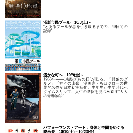
沼影市民プール 10/3(土)～
“とあるプールが息を引き取るまでの、49日間の
記録”
遥かな町へ 10/9(金)～
1963年――14歳の“あの日”が甦る。「孤独のグ
ルメ」「神々の山嶺」漫画家・谷口ジローの世
界的名作が日本初実写化。中年男が中学時代へ
タイムスリップ…人生の選択を見つめ直す“大人
の青春物語”
パフォーマンス・アート：身体と空間をめぐる
映画祭 10/10(土)－10/23(金)