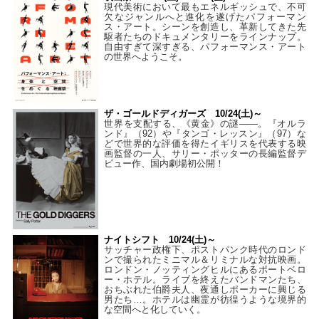
現代美術において最もエネルギッシュで、不可
欠なジャンルへと進化を遂げたパフォーマン
ス・アート。シーンを創造し、革新してきた先
駆者たちのドキュメンタリーをラインナップ。
自由すぎて深すぎる、パフォーマンス・アート
の世界へようこそ。
ザ・ゴールドディガーズ 10/24(土)～
世界を支配する、《黄金》の謎――。『オルラ
ンド』（92）や『タンゴ・レッスン』（97）な
どで世界的な評価を得たイギリスを代表する映
画監督の一人、サリー・ポッターの長編監督デ
ビュー作、国内劇場初公開！
ナイトシフト 10/24(土)～
サッチャー政権下、ポストパンク時代のロンド
ンで撮られたミニマル＆リミナルな対抗映画。
ロンドン・ノッティングヒルにあるポートベロ
ー・ホテル。ライブを終えたバンドマンたち、
おちぶれた伯爵夫人、夜通しポーカーに興じる
男たち…。ホテルは幽霊が彷徨うような境界的
な空間へと化していく。