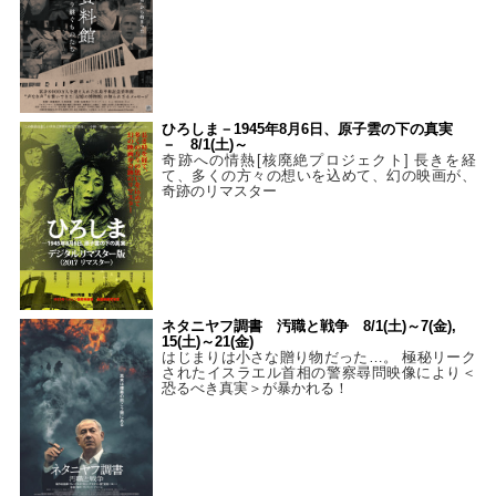
ひろしま－1945年8月6日、原子雲の下の真実
－ 8/1(土)～
奇跡への情熱[核廃絶プロジェクト] 長きを経
て、多くの方々の想いを込めて、幻の映画が、
奇跡のリマスター
ネタニヤフ調書 汚職と戦争 8/1(土)～7(金),
15(土)～21(金)
はじまりは小さな贈り物だった…。 極秘リーク
されたイスラエル首相の警察尋問映像により＜
恐るべき真実＞が暴かれる！