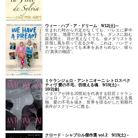
ウィー・ハブ・ア・ドリーム 9/12(土)～
生まれた時から片足がなくても、バレエに夢中
の少女。 地震で片足を失っても、ダンスに励む
親友同士。 目が見えなくても、金メダリストを
目指し風を切って走る少年。 これは、ハンディ
キャップがあっても未来をあきらめない、彼ら
の“真実の物語”。
ミケランジェロ・アントニオーニ レトロスペク
ティヴ 愛の不毛、彷徨える魂 9/19(土)－
10/2(金)
イタリアが誇る20世紀を代表する巨匠ミケラン
ジェロ・アントニオーニ。 現代人が抱える孤
独、愛の不毛を描き、世界を揺るがした初期代
表作がスクリーンに甦る。
クロード・シャブロル傑作選 vol.2 9/19(土)－