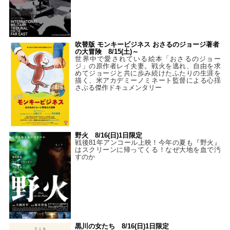
吹替版 モンキービジネス おさるのジョージ著者
の大冒険 8/15(土)～
世界中で愛されている絵本「おさるのジョー
ジ」の原作者レイ夫妻。戦火を逃れ、自由を求
めてジョージと共に歩み続けたふたりの生涯を
描く、米アカデミーノミネート監督による心揺
さぶる傑作ドキュメンタリー
野火 8/16(日)1日限定
戦後81年アンコール上映！今年の夏も『野火』
はスクリーンに帰ってくる！なぜ大地を血で汚
すのか
黒川の女たち 8/16(日)1日限定