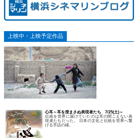
上映中・上映予定作品
心耳～耳を澄まさぬ表現者たち 7/25(土)～
伝統を世界に届けていたのは耳の聞こえない表
現者たちだった。 日本の文化と伝統を世界へ繋
げる手話の縁。