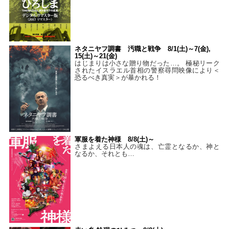
ネタニヤフ調書 汚職と戦争 8/1(土)～7(金),
15(土)～21(金)
はじまりは小さな贈り物だった…。 極秘リーク
されたイスラエル首相の警察尋問映像により＜
恐るべき真実＞が暴かれる！
軍服を着た神様 8/8(土)～
さまよえる日本人の魂は、亡霊となるか、神と
なるか、それとも…