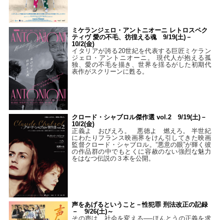
ミケランジェロ・アントニオーニ レトロスペク
ティヴ 愛の不毛、彷徨える魂 9/19(土)－
10/2(金)
イタリアが誇る20世紀を代表する巨匠ミケラン
ジェロ・アントニオーニ。 現代人が抱える孤
独、愛の不毛を描き、世界を揺るがした初期代
表作がスクリーンに甦る。
クロード・シャブロル傑作選 vol.2 9/19(土)－
10/2(金)
正義よ おびえろ。 悪徳よ 燃えろ。 半世紀
にわたりフランス映画界をけん引してきた映画
監督クロード・シャブロル。“悪意の眼”が輝く彼
の作品群の中でもとくに容赦のない強烈な魅力
をはなつ伝説の３本を公開。
声をあげるということ－性犯罪 刑法改正の記録
－ 9/26(土)～
その声は、社会を変える──ほんとうの正義を求