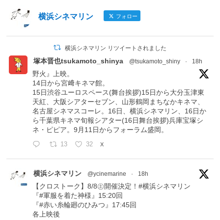
横浜シネマリン
フォロー
横浜シネマリン リツイートされました
塚本晋也tsukamoto_shinya
@tsukamoto_shiny
·
18h
野火』上映。
14日から宮﨑キネマ館。
15日渋谷ユーロスペース(舞台挨拶)15日から大分玉津東
天紅、大阪シアターセブン、山形鶴岡まちなかキネマ、
名古屋シネマスコーレ。16日、横浜シネマリン、16日か
ら千葉県キネマ旬報シアター(16日舞台挨拶)兵庫宝塚シ
ネ・ピピア。9月11日からフォーラム盛岡。
13
32
X
横浜シネマリン
@ycinemarine
·
18h
【クロストーク】8/8㊏開催決定！#横浜シネマリン
『#軍服を着た神様』15:20回
『#赤い糸輪廻のひみつ』17:45回
各上映後