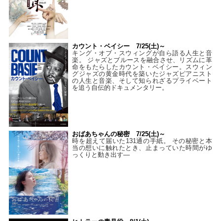
カウント・ベイシー 7/25(土)～
キング・オブ・スウィングが自ら語る人生と音
楽。 ジャズとブルースを融合させ、リズムに革
命をもたらしたカウント・ベイシー。スウィン
グジャズの黄金時代を築いたジャズピアニスト
の人生と音楽、そして知られざるプライベート
を追う自伝的ドキュメンタリー。
おばあちゃんの秘密 7/25(土)～
時を超えて届いた131通の手紙。 その秘密と本
当の想いに触れたとき、止まっていた時間がゆ
っくりと動き出す―