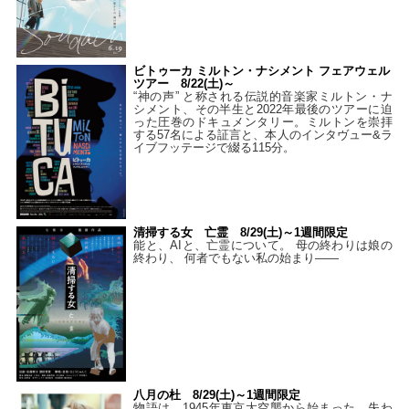
ビトゥーカ ミルトン・ナシメント フェアウェル
ツアー 8/22(土)～
“神の声” と称される伝説的音楽家ミルトン・ナ
シメント、その半生と2022年最後のツアーに迫
った圧巻のドキュメンタリー。ミルトンを崇拝
する57名による証言と、本人のインタヴュー&ラ
イブフッテージで綴る115分。
清掃する女 亡霊 8/29(土)～1週間限定
能と、AIと、亡霊について。 母の終わりは娘の
終わり、 何者でもない私の始まり――
八月の杜 8/29(土)～1週間限定
物語は、1945年東京大空襲から始まった。失わ