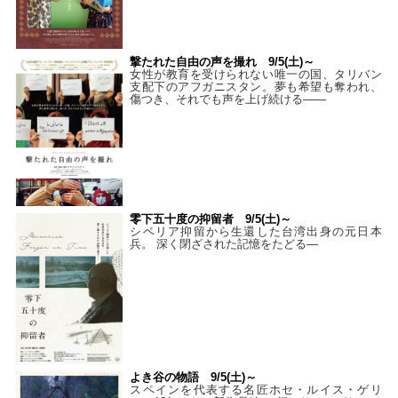
撃たれた自由の声を撮れ 9/5(土)～
女性が教育を受けられない唯一の国、タリバン
支配下のアフガニスタン。夢も希望も奪われ、
傷つき、それでも声を上げ続ける——
零下五十度の抑留者 9/5(土)～
シベリア抑留から生還した台湾出身の元日本
兵。 深く閉ざされた記憶をたどる—
よき谷の物語 9/5(土)～
スペインを代表する名匠ホセ・ルイス・ゲリ