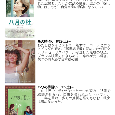
れた記憶と、たしかに残る痛み。誰かの「探し
物」は、やがて自分自身の物語になっていく。
星の時 4K 8/29(土)～
わたしはタイピストで、処⼥で、コーラとホッ
トドッグが好き。“20世紀で最も謎めいた作家”ク
ラリッセ・リスペクトルが遺した最後の物語。
ブラジル映画史にきらめく、忘れがたい輝き。
40年の時を経て⽇本初公開
ハワの手習い 9/5(土)～
この世界で、学びがたった一つの望み。13歳で
結婚させられ、自由を奪われた母〈ハワ〉。
——年を重ね、多くの挫折を経てもなお、彼女
は諦めなかった。