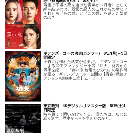
赤い糸 輪廻のひみつ 8/8(土)～
落雷で不慮の死を遂げた青年が〈月老〉として
縁を結ぶのは、最愛の恋人のこれからの幸せ？
それとも〝あの世〟と〝この世〟を越えた禁断
の恋？
ギデンズ・コーの功夫(カンフー) 8/17(月)～5日
間限定
正義には優れた武芸が必要だ。 ギデンズ・コー
による武侠ファンタジー小説『功夫』発表から
四半世紀―― 『赤い糸 輪廻のひみつ』の製作陣
が贈る、ギデンズワールド全開の【青春×武侠ア
クション×超絶中二病】ムービー！
東京裁判 4Kデジタルリマスター版 8/15(土)1
日限定
時を超えて問いかけてくる… 君たちは、なぜに
繰り返す。歴史から何を学んだのかと。