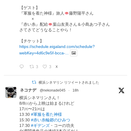
【ゲスト】
『軍服を着た神様』旅人
藤野陽平さん
×
『赤い糸』配給
葉山友美さん＆小島あつ子さん
さてさてどうなることやら！
【チケット】
https://schedule.eigaland.com/schedule?
webKey=4d6c9e5f-bcca-...
3
3
X
横浜シネマリン リツイートされました
ネコナデ
@nekonade045
·
18h
横浜シネマリンさん！
8/8㈯から上映は始まるけれど
17㈪〜21㈭は
13:30
#軍服を着た神様
15:30
#赤い糸輪廻のひみつ
17:30
#ギデンズ
・コーの功夫