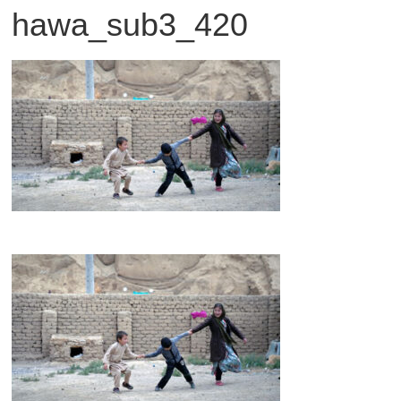
hawa_sub3_420
観
た
い
映
画
は
こ
の
街
で