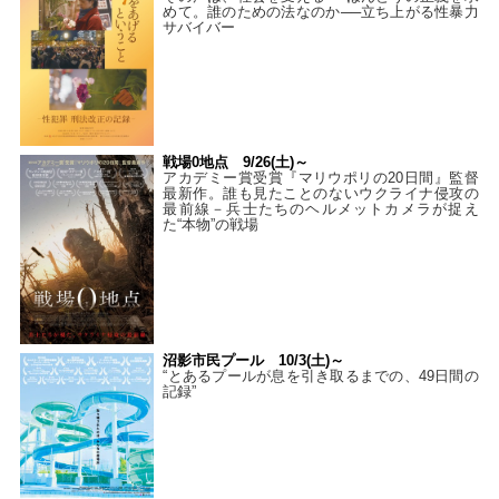
めて。誰のための法なのか──立ち上がる性暴力
サバイバー
戦場0地点 9/26(土)～
アカデミー賞受賞『マリウポリの20日間』監督
最新作。誰も見たことのないウクライナ侵攻の
最前線－兵士たちのヘルメットカメラが捉え
た“本物”の戦場
沼影市民プール 10/3(土)～
“とあるプールが息を引き取るまでの、49日間の
記録”