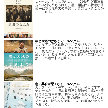
なかったことにはできない——1945年 関東軍敗
走の満州で待ちうけた、黒川開拓団の壮絶な運
命―戦争と性暴力の事実、いま知るべきことが
ここに在る。
雲と大地のはざまで 8/22(土)～
壮大なアンデス山脈の下、アルパカの世話をす
る少年――僕らはこの地で今を生きている。ペ
ルー代表のワールドカップ出場に期待を寄せる8
歳の少年が見る世界。人知を超えた圧倒的な自
然。この地の未来を問う。
急に具合が悪くなる 8/22(土)～
カンヌ、ヴェネチア、ベルリン、そして米アカ
デミー賞®…… 日本映画界を新時代に導いた濱
口竜介監督最新作。 国籍も言葉も超えた、人生
でたった一度きりの、魂の邂逅――。 強く心を
揺さぶる、比類なき傑作。この3時間16分は人生
を変える。