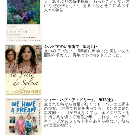
ン、10年ぶりの新作長編。 行ったことがないの
になぜか懐かしい、ある土地とそこに暮らす
人々の物語――
シルビアのいる街で 9/5(土)～
見つめていたい。 6年前に出会った 美しい女の
面影を求めて、 青年はその街をさまよった。
ウィー・ハブ・ア・ドリーム 9/12(土)～
生まれた時から片足がなくても、バレエに夢中
の少女。 地震で片足を失っても、ダンスに励む
親友同士。 目が見えなくても、金メダリストを
目指し風を切って走る少年。 これは、ハンディ
キャップがあっても未来をあきらめない、彼ら
の“真実の物語”。