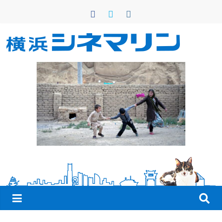
コ
ン
テ
ン
横
ツ
へ
浜
ス
キ
シ
ッ
プ
ネ
マ
リ
ン