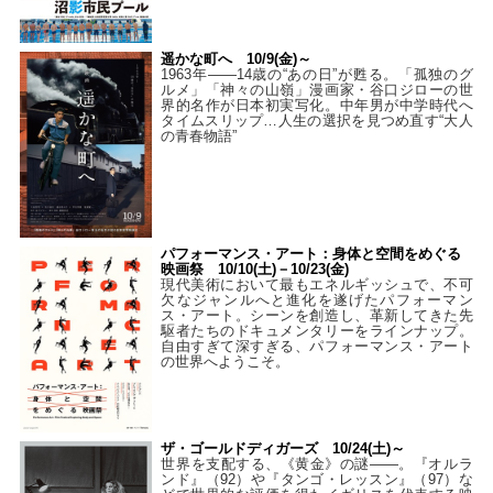
遥かな町へ 10/9(金)～
1963年――14歳の“あの日”が甦る。「孤独のグ
ルメ」「神々の山嶺」漫画家・谷口ジローの世
界的名作が日本初実写化。中年男が中学時代へ
タイムスリップ…人生の選択を見つめ直す“大人
の青春物語”
パフォーマンス・アート：身体と空間をめぐる
映画祭 10/10(土)－10/23(金)
現代美術において最もエネルギッシュで、不可
欠なジャンルへと進化を遂げたパフォーマン
ス・アート。シーンを創造し、革新してきた先
駆者たちのドキュメンタリーをラインナップ。
自由すぎて深すぎる、パフォーマンス・アート
の世界へようこそ。
ザ・ゴールドディガーズ 10/24(土)～
世界を支配する、《黄金》の謎――。『オルラ
ンド』（92）や『タンゴ・レッスン』（97）な