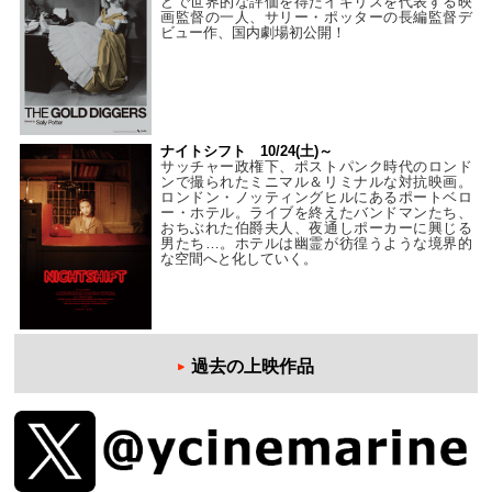
どで世界的な評価を得たイギリスを代表する映
画監督の一人、サリー・ポッターの長編監督デ
ビュー作、国内劇場初公開！
ナイトシフト 10/24(土)～
サッチャー政権下、ポストパンク時代のロンド
ンで撮られたミニマル＆リミナルな対抗映画。
ロンドン・ノッティングヒルにあるポートベロ
ー・ホテル。ライブを終えたバンドマンたち、
おちぶれた伯爵夫人、夜通しポーカーに興じる
男たち…。ホテルは幽霊が彷徨うような境界的
な空間へと化していく。
過去の上映作品