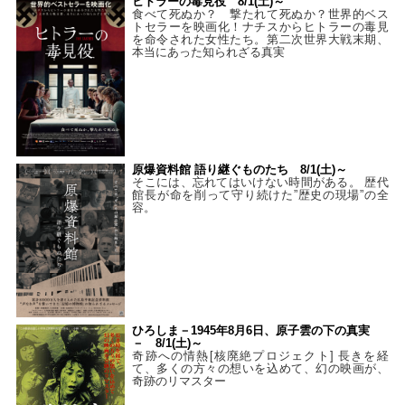
ヒトラーの毒見役 8/1(土)～
食べて死ぬか？ 撃たれて死ぬか？世界的ベス
トセラーを映画化！ナチスからヒトラーの毒見
を命令された女性たち。第二次世界大戦末期、
本当にあった知られざる真実
原爆資料館 語り継ぐものたち 8/1(土)～
そこには、忘れてはいけない時間がある。 歴代
館長が命を削って守り続けた”歴史の現場”の全
容。
ひろしま－1945年8月6日、原子雲の下の真実
－ 8/1(土)～
奇跡への情熱[核廃絶プロジェクト] 長きを経
て、多くの方々の想いを込めて、幻の映画が、
奇跡のリマスター