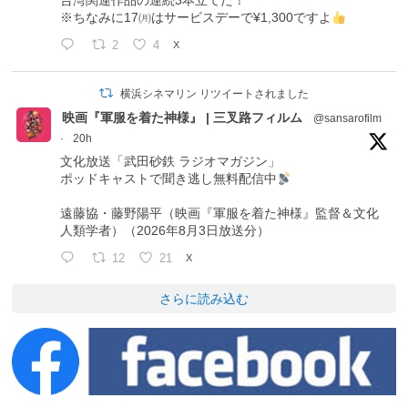
台湾関連作品の連続3本立てだ！
※ちなみに17㈪はサービスデーで¥1,300ですよ
2
4
X
横浜シネマリン リツイートされました
映画『軍服を着た神様』 | 三叉路フィルム
@sansarofilm
·
20h
文化放送「武田砂鉄 ラジオマガジン」
ポッドキャストで聞き逃し無料配信中
遠藤協・藤野陽平（映画『軍服を着た神様』監督＆文化
人類学者）（2026年8月3日放送分）
12
21
X
さらに読み込む